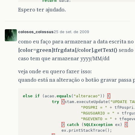
return
data
;
}
Espero ter ajudado.
}
colosos_colossus
25 de set. de 2009
como eu faço para armazenar a data escrita n
[color=green]tfrgdata[/color].getText()
sendo 
caso tem que armazenar yyyy/MM/dd
veja onde eu quero fazer isso:
quando está na alteração o botão gravar passa
else
if
(
acao
.
equals
(
"alteracao"
))
{
try
{
stam
.
executeUpdate
(
"UPDATE TA
"POSPRI = "
+
tfPospri
"RGUSUARIO = "
+
tfrgu
"RGEVENTO = "
+
tfegev
}
catch
(
SQLException
ex
)
{
ex
.
printStackTrace
();