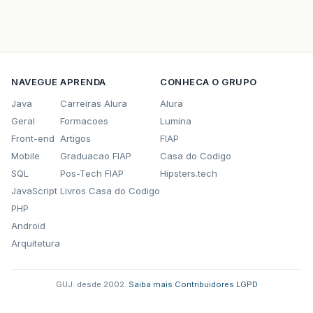
NAVEGUE
APRENDA
CONHECA O GRUPO
Java
Carreiras Alura
Alura
Geral
Formacoes
Lumina
Front-end
Artigos
FIAP
Mobile
Graduacao FIAP
Casa do Codigo
SQL
Pos-Tech FIAP
Hipsters.tech
JavaScript
Livros Casa do Codigo
PHP
Android
Arquitetura
GUJ: desde 2002.
·
Saiba mais
·
Contribuidores
·
LGPD