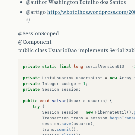
@author
Washington Botelho dos Santos
@artigo
http://wbotelhos.wordpress.com/20
*/
@SessionScoped
@Component
public class UsuarioDao implements Serializabl
private
static
final
long
serialVersionUID
=
-
private
List
<
Usuario
>
usuarioList
=
new
ArrayL
private
Integer
codigo
=
1
;
private
Session
session
;
public
void
salvar
(
Usuario
usuario
)
{
try
{
Session
session
=
new
HibernateUtil
().
Transaction
trans
=
session
.
beginTrans
session
.
save
(
usuario
);
trans
.
commit
();