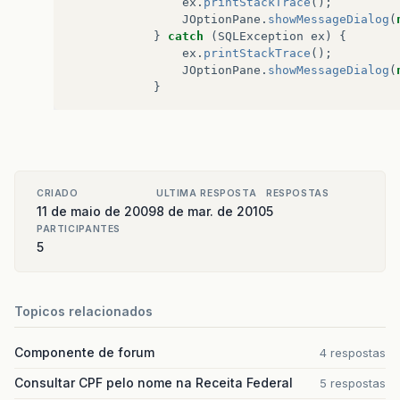
ex
.
printStackTrace
();
JOptionPane
.
showMessageDialog
(
}
catch
(
SQLException
ex
)
{
ex
.
printStackTrace
();
JOptionPane
.
showMessageDialog
(
}
CRIADO
ULTIMA RESPOSTA
RESPOSTAS
11 de maio de 2009
8 de mar. de 2010
5
PARTICIPANTES
5
Topicos relacionados
Componente de forum
4 respostas
Consultar CPF pelo nome na Receita Federal
5 respostas