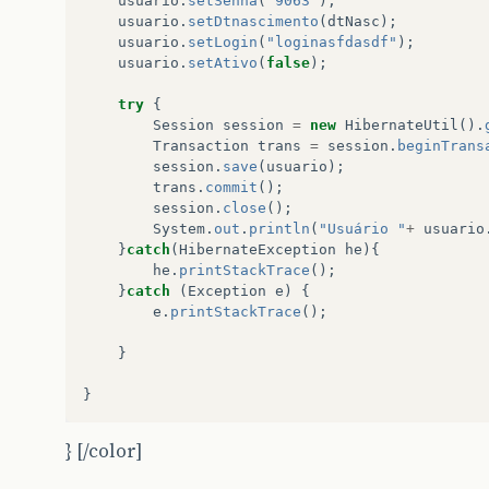
usuario
.
setSenha
(
"9063"
);
private
void
removerItem
(
Usuario
usuarioDelete
usuario
.
setDtnascimento
(
dtNasc
);
if
(
usuarioList
.
remove
(
usuarioDelete
))
{
usuario
.
setLogin
(
"loginasfdasdf"
);
codigo
--
;
usuario
.
setAtivo
(
false
);
}
}
try
{
Session
session
=
new
HibernateUtil
().
public
void
remove
(
Usuario
usuario
)
{
Transaction
trans
=
session
.
beginTrans
session
.
save
(
usuario
);
Transaction
tx
=
session
.
beginTransaction
(
trans
.
commit
();
session
.
delete
(
usuario
);
session
.
close
();
tx
.
commit
();
System
.
out
.
println
(
"Usuário "
+
usuario
}
}
catch
(
HibernateException
he
){
he
.
printStackTrace
();
}
catch
(
Exception
e
)
{
e
.
printStackTrace
();
}
}
} [/color]