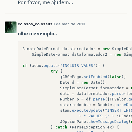
Por favor, me ajudem…
colosos_colossus
8 de mar. de 2010
olhe o exemplo..
SimpleDateFormat
dataformatador
=
new
SimpleDa
SimpleDateFormat
dataformatador2
=
new
Sim
if
(
acao
.
equals
(
"INCLUIR VALES"
))
{
try
{
jCBSePago
.
setEnabled
(
false
);
Date
d
=
new
Date
();
SimpleDateFormat
formatador
=
data
=
dataformatador
.
parse
(
fo
Number
p
=
df
.
parse
(
jTFValor
.
g
salariodouble
=
Double
.
parseDo
stam
.
executeUpdate
(
"INSERT INT
+
" VALUES ("
+
jLCodi
JOptionPane
.
showMessageDialog
(
}
catch
(
ParseException
ex
)
{