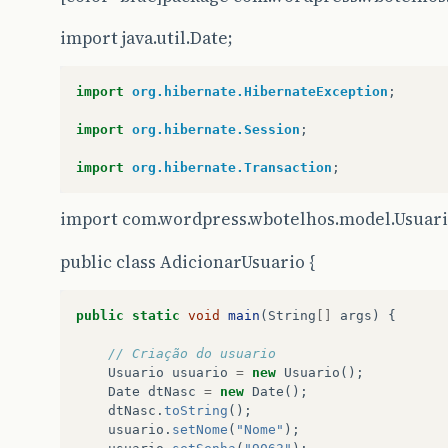
}
import java.util.Date;
/*
	 * Se o usuÃ¡rio desistir de atualizar dep
	 * o usuÃ¡rio jÃ¡ terÃ¡ sido removido da l
import
org.hibernate.HibernateException
;
	 */
removerItem
(
usuarioDelete
);
import
org.hibernate.Session
;
return
usuarioDelete
;
import
org.hibernate.Transaction
;
}
import com.wordpress.wbotelhos.model.Usuari
public
void
remover
(
Usuario
usuario
)
{
Usuario
usuarioDelete
=
null
;
public class AdicionarUsuario {
for
(
Usuario
item
:
usuarioList
)
{
if
(
item
.
getCodigo
()
==
usuario
.
getCod
usuarioDelete
=
item
;
public
static
void
main
(
String
[]
args
)
{
break
;
}
// Criação do usuario
}
Usuario
usuario
=
new
Usuario
();
Date
dtNasc
=
new
Date
();
removerItem
(
usuarioDelete
);
dtNasc
.
toString
();
}
usuario
.
setNome
(
"Nome"
);