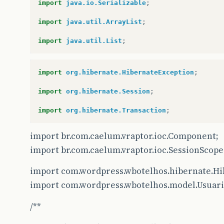
import
java.io.Serializable
;
import
java.util.ArrayList
;
import
java.util.List
;
import
org.hibernate.HibernateException
;
import
org.hibernate.Session
;
import
org.hibernate.Transaction
;
import br.com.caelum.vraptor.ioc.Component;
import br.com.caelum.vraptor.ioc.SessionScope
import com.wordpress.wbotelhos.hibernate.Hi
import com.wordpress.wbotelhos.model.Usuari
/**