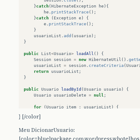
session
.
close
();
}
catch
(
HibernateException
he
){
he
.
printStackTrace
();
}
catch
(
Exception
e
)
{
e
.
printStackTrace
();
}
usuarioList
.
add
(
usuario
);
}
public
List
<
Usuario
>
loadAll
()
{
Session
session
=
new
HibernateUtil
().
getS
usuarioList
=
session
.
createCriteria
(
Usuar
return
usuarioList
;
}
public
Usuario
loadById
(
Usuario
usuario
)
{
Usuario
usuarioDelete
=
null
;
for
(
Usuario
item
:
usuarioList
)
{
if
(
item
.
getCodigo
()
==
usuario
.
getCod
} [/color]
usuarioDelete
=
item
;
break
;
Meu DicionarUsuario:
}
[color=blue]package com.wordpress.wbotelhos