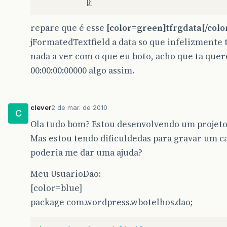
}
repare que é esse
[color=green]tfrgdata[/color
jFormatedTextfield a data so que infelizment
nada a ver com o que eu boto, acho que ta qu
00:00:00:00000 algo assim.
clever
2 de mar. de 2010
C
Ola tudo bom? Estou desenvolvendo um projeto 
Mas estou tendo dificuldedas para gravar um 
poderia me dar uma ajuda?
Meu UsuarioDao:
[color=blue]
package com.wordpress.wbotelhos.dao;