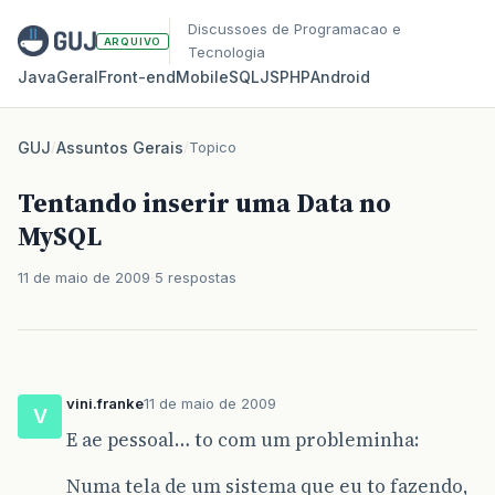
Discussoes de Programacao e
ARQUIVO
Tecnologia
Java
Geral
Front‑end
Mobile
SQL
JS
PHP
Android
GUJ
/
Assuntos Gerais
/
Topico
Tentando inserir uma Data no
MySQL
11 de maio de 2009
5 respostas
vini.franke
11 de maio de 2009
V
E ae pessoal… to com um probleminha:
Numa tela de um sistema que eu to fazendo,