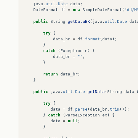
java
.
util
.
Date
data
;
DateFormat
df
=
new
SimpleDateFormat
(
"dd/M
public
String
getDataBR
(
java
.
util
.
Date
dat
try
{
data_br
=
df
.
format
(
data
);
}
catch
(
Exception
e
)
{
data_br
=
""
;
}
return
data_br
;
}
public
java
.
util
.
Date
getData
(
String
data_
try
{
data
=
df
.
parse
(
data_br
.
trim
());
}
catch
(
ParseException
ex
)
{
data
=
null
;
}