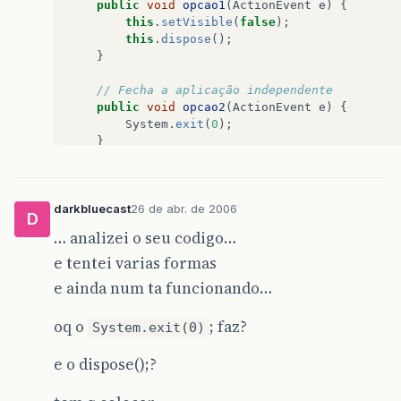
public
void
opcao1
(
ActionEvent
e
)
{
this
.
setVisible
(
false
);
this
.
dispose
();
}
// Fecha a aplicação independente
public
void
opcao2
(
ActionEvent
e
)
{
System
.
exit
(
0
);
}
private
void
addEvents
()
{
darkbluecast
26 de abr. de 2006
D
// Adciona evento de clique no botão 1
… analizei o seu codigo…
opt1
.
addActionListener
(
e tentei varias formas
new
ActionListener
()
{
public
void
actionPerforme
e ainda num ta funcionando…
opcao1
(
e
);
}
oq o
; faz?
System.exit(0)
}
);
e o dispose();?
// Adciona evento de clique no botão 2
opt2
.
addActionListener
(