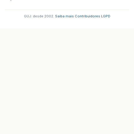
GUJ: desde 2002.
·
Saiba mais
·
Contribuidores
·
LGPD