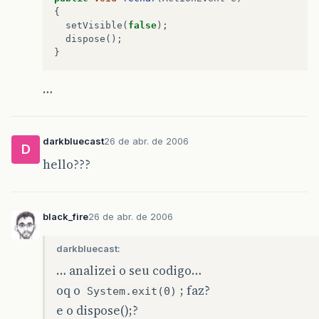
{
setVisible
(
false
);
dispose
();
}
…
darkbluecast
26 de abr. de 2006
D
hello???
black_fire
26 de abr. de 2006
darkbluecast:
… analizei o seu codigo…
oq o
; faz?
System.exit(0)
e o dispose();?