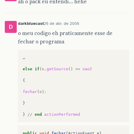
ah o pack eu entendi… hehe
// Adiciona botão 2 no container
this
.
getContentPane
().
add
(
opt2
,
Border
// Adiciona eventos nos botões
darkbluecast
26 de abr. de 2006
addEvents
();
D
o meu codigo eh praticamente esse de
pack
();
fechar o programa
setVisible
(
true
);
}
public
FechaPrograma
()
{
…

init
();
}
else
if
(
e
.
getSource
()
==
nao
)
public
JButton
opt1
=
null
;
{

public
JButton
opt2
=
null
;
fechar
(
e
)
;
}
}

}
//
end
actionPerformed
public
void
fechar
(
ActionEvent
e
)