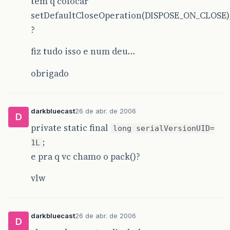
tem q colocar
new
ActionListener
()
{
setDefaultCloseOperation(DISPOSE_ON_CLOSE)
public
void
actionPerforme
opcao2
(
e
);
?
}
}
fiz tudo isso e num deu…
);
obrigado
}
private
void
init
()
{
// fecha a aplicação quando fechada a 
darkbluecast
26 de abr. de 2006
this
.
setDefaultCloseOperation
(
DISPOSE_
D
private static final
long serialVersionUID=
// Aplicar um layout manager
;
1L
this
.
getContentPane
().
setLayout
(
new
Bo
e pra q vc chamo o pack()?
// Cria o botão 1
opt1
=
new
JButton
(
"OPCAO 1"
);
vlw
// Adiciona botão 1 no container 
getContentPane
().
add
(
opt1
,
BorderLayou
// Cria o botão 2
darkbluecast
26 de abr. de 2006
D
opt2
=
new
JButton
(
"OPCAO 2"
);