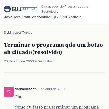
Discussoes de Programacao e
ARQUIVO
Tecnologia
Java
Geral
Front‑end
Mobile
SQL
JS
PHP
Android
GUJ
/
Java
/
Topico
Terminar o programa qdo um botao
eh clicado(resolvido)
26 de abril de 2006
9 respostas
darkbluecast
26 de abril de 2006
D
Ola,
como eu fasso pra terminar um programa