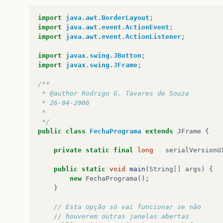
import
java.awt.BorderLayout
;
import
java.awt.event.ActionEvent
;
import
java.awt.event.ActionListener
;
import
javax.swing.JButton
;
import
javax.swing.JFrame
;
/**
 * @author Rodrigo G. Tavares de Souza
 * 26-04-2006
 *
 */
public
class
FechaPrograma
extends
JFrame
{
private
static
final
long
serialVersionU
public
static
void
main
(
String
[]
args
)
{
new
FechaPrograma
();
}
// Esta opção só vai funcionar se não 
// houverem outras janelas abertas