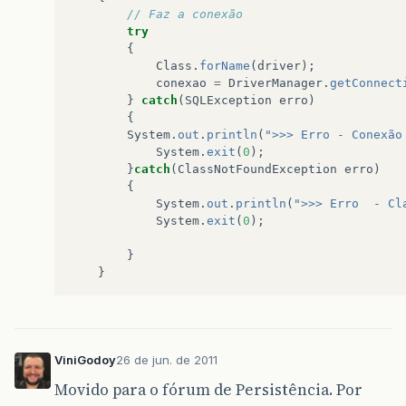
// Faz a conexão
try
{
Class
.
forName
(
driver
);
conexao
=
DriverManager
.
getConnect
}
catch
(
SQLException
erro
)
{
System
.
out
.
println
(
">>> Erro - Conexão
System
.
exit
(
0
);
}
catch
(
ClassNotFoundException
erro
)
{
System
.
out
.
println
(
">>> Erro  - Cl
System
.
exit
(
0
);
}
}
ViniGodoy
26 de jun. de 2011
Movido para o fórum de Persistência. Por