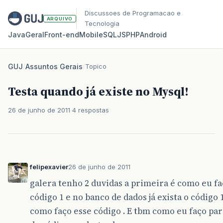
Discussoes de Programacao e
ARQUIVO
Tecnologia
Java
Geral
Front‑end
Mobile
SQL
JS
PHP
Android
GUJ
/
Assuntos Gerais
/
Topico
Testa quando já existe no Mysql!
26 de junho de 2011
4 respostas
felipexavier
26 de junho de 2011
galera tenho 2 duvidas a primeira é como eu fa
código 1 e no banco de dados já exista o códi
como faço esse código . E tbm como eu faço pa