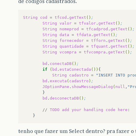
de códigos cadastrados.
String
cod
=
tfcod
.
getText
()
;
String
valor
=
tfvalor
.
getText
()
;
String
nomeprod
=
tfcadprod
.
getText
()
;
String
data
=
tfdata
.
getText
()
;
String
fornecedor
=
tfforn
.
getText
()
;
String
quantidade
=
tfquant
.
getText
()
;
String
vcompra
=
tfvcompra
.
getText
()
;
bd
.
conectaDB
()
;        
if
(
bd
.
estaConectada
())
String
cadastro
=
"INSERT INTO pro
bd
.
executa
(
cadastro
)
;
JOptionPane
.
showMessageDialog
(
null
,
"Pr
bd
.
desconectaDB
()
;
//
TODO
add
your
handling
code
here
tenho que fazer um Select dentro? pra fazer o 