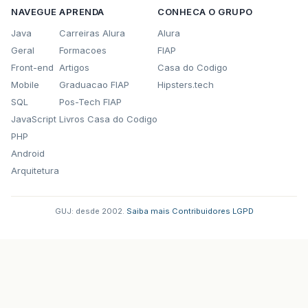
NAVEGUE
APRENDA
CONHECA O GRUPO
Java
Carreiras Alura
Alura
Geral
Formacoes
FIAP
Front-end
Artigos
Casa do Codigo
Mobile
Graduacao FIAP
Hipsters.tech
SQL
Pos-Tech FIAP
JavaScript
Livros Casa do Codigo
PHP
Android
Arquitetura
GUJ: desde 2002.
·
Saiba mais
·
Contribuidores
·
LGPD