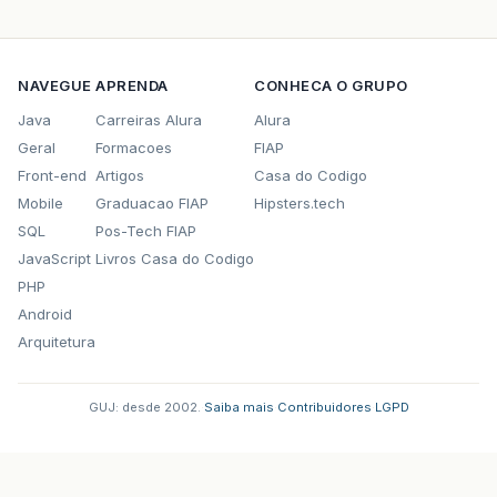
NAVEGUE
APRENDA
CONHECA O GRUPO
Java
Carreiras Alura
Alura
Geral
Formacoes
FIAP
Front-end
Artigos
Casa do Codigo
Mobile
Graduacao FIAP
Hipsters.tech
SQL
Pos-Tech FIAP
JavaScript
Livros Casa do Codigo
PHP
Android
Arquitetura
GUJ: desde 2002.
·
Saiba mais
·
Contribuidores
·
LGPD