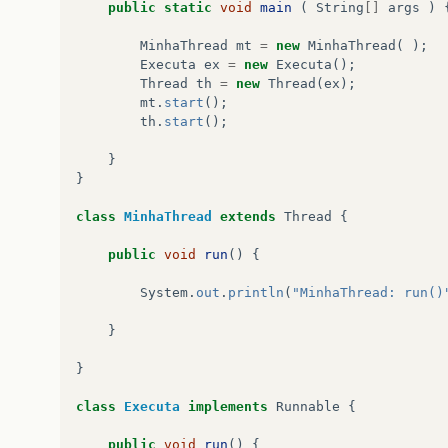
public
static
void
main
(
String
[]
args
)
MinhaThread
mt
=
new
MinhaThread
(
);
Executa
ex
=
new
Executa
();
Thread
th
=
new
Thread
(
ex
);
mt
.
start
();
th
.
start
();
}
}
class
MinhaThread
extends
Thread
{
public
void
run
()
{
System
.
out
.
println
(
"MinhaThread: run()
}
}
class
Executa
implements
Runnable
{
public
void
run
()
{