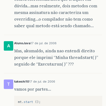
dúvida…mas realmente, dois metodos com
mesma assinatura não caracteriza um
overriding…o compilador não tem como
saber qual metodo está sendo chamado…
AlunoJava
17 de jul. de 2006
A
Mas, akumaldo, ainda nao entendi direito
porque ele imprimi “Minha thread:start( )”
seguido de “Executa:run( )” ???
takeshi10
17 de jul. de 2006
T
vamos por partes…
mt
.
start
();