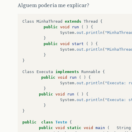
Alguem poderia me explicar?
Class
MinhaThread
extends
Thread
{
public
void
run
(
)
{
System
.
out
.
println
(
"MinhaThrea
}
public
void
start
(
)
{
System
.
out
.
println
(
"MinhaThrea
}
}
Class
Executa
implements
Runnable
{
public
void
run
(
)
{
System
.
out
.
println
(
"Executa: r
}
public
void
run
(
)
{
System
.
out
.
println
(
"Executa: s
}
}
public
class
Teste
{
public
void
static
void
main
(
String