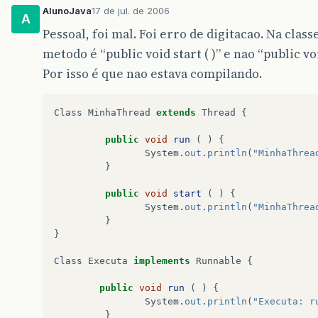
AlunoJava
17 de jul. de 2006
A
Pessoal, foi mal. Foi erro de digitacao. Na class
metodo é “public void start ( )” e nao “public voi
Por isso é que nao estava compilando.
Class
MinhaThread
extends
Thread
{
public
void
run
(
)
{
System
.
out
.
println
(
"MinhaThrea
}
public
void
start
(
)
{
System
.
out
.
println
(
"MinhaThrea
}
}
Class
Executa
implements
Runnable
{
public
void
run
(
)
{
System
.
out
.
println
(
"Executa: r
}