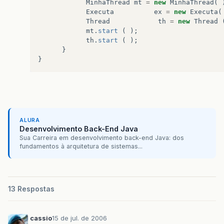
MinhaThread
mt
=
new
MinhaThread
(
Executa
ex
=
new
Executa
(
Thread
th
=
new
Thread
mt
.
start
(
);
th
.
start
(
);
}
}
ALURA
Desenvolvimento Back-End Java
Sua Carreira em desenvolvimento back-end Java: dos
fundamentos à arquitetura de sistemas...
13 Respostas
cassio
15 de jul. de 2006