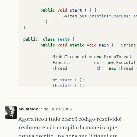
public
void
start
(
)
{
System
.
out
.
println
(
"Executa: s
}
}
public
class
Teste
{
public
void
static
void
main
(
String
MinhaThread
mt
=
new
MinhaThread
(
Executa
ex
=
new
Executa
(
Thread
th
=
new
Thread
mt
.
start
(
);
th
.
start
(
);
}
}
akumaldo
17 de jul. de 2006
Agora ficou tudo claro!! código resolvido!
realmente não compila da maneira que
estava escrito…na hora que li fiquei em