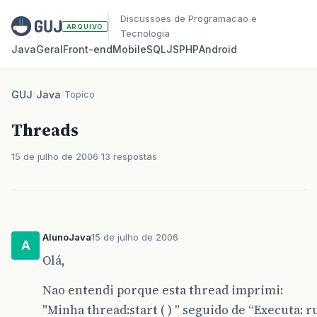
Discussoes de Programacao e
ARQUIVO
Tecnologia
Java
Geral
Front‑end
Mobile
SQL
JS
PHP
Android
GUJ
/
Java
/
Topico
Threads
15 de julho de 2006
13 respostas
AlunoJava
15 de julho de 2006
A
Olá,
Nao entendi porque esta thread imprimi:
"Minha thread:start ( ) " seguido de “Executa: ru