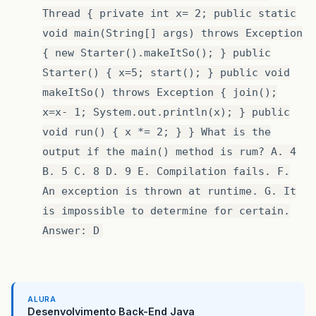
Thread { private int x= 2; public static
void main(String[] args) throws Exception
{ new Starter().makeItSo(); } public
Starter() { x=5; start(); } public void
makeItSo() throws Exception { join();
x=x- 1; System.out.println(x); } public
void run() { x *= 2; } } What is the
output if the main() method is rum? A. 4
B. 5 C. 8 D. 9 E. Compilation fails. F.
An exception is thrown at runtime. G. It
is impossible to determine for certain.
Answer: D
ALURA
Desenvolvimento Back-End Java