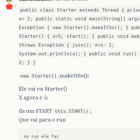
public class Starter extends Thread { priv
x= 2; public static void main(String[] args
Exception { new Starter().makeItSo(); } pub
Starter() { x=5; start(); } public void mak
throws Exception { join(); x=x- 1;
System.out.println(x); } public void run() 
2; } }
.makeItSo();
new Starter()
Ele vai en Starter()
X agora e 5;
da um START
;
this.START()
Que vai para o run
no
run
ele
faz