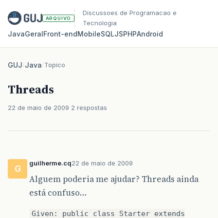
Discussoes de Programacao e
ARQUIVO
Tecnologia
Java
Geral
Front‑end
Mobile
SQL
JS
PHP
Android
GUJ
/
Java
/
Topico
Threads
22 de maio de 2009
2 respostas
guilherme.cq
22 de maio de 2009
G
Alguem poderia me ajudar? Threads ainda
está confuso…
Given: public class Starter extends