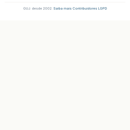
GUJ: desde 2002.
·
Saiba mais
·
Contribuidores
·
LGPD