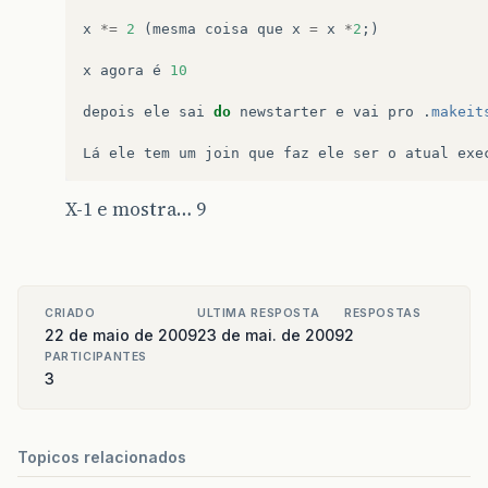
x
*=
2
(
mesma
coisa
que
x
=
x
*
2
;)
x
agora
é
10
depois
ele
sai
do
newstarter
e
vai
pro
.
makeit
Lá
ele
tem
um
join
que
faz
ele
ser
o
atual
exe
X-1 e mostra… 9
CRIADO
ULTIMA RESPOSTA
RESPOSTAS
22 de maio de 2009
23 de mai. de 2009
2
PARTICIPANTES
3
Topicos relacionados