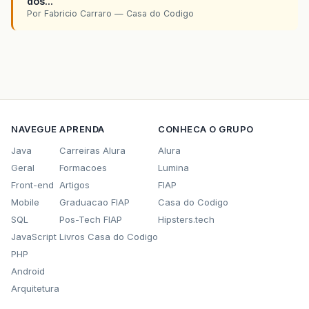
dos...
Por Fabricio Carraro — Casa do Codigo
NAVEGUE
APRENDA
CONHECA O GRUPO
Java
Carreiras Alura
Alura
Geral
Formacoes
Lumina
Front-end
Artigos
FIAP
Mobile
Graduacao FIAP
Casa do Codigo
SQL
Pos-Tech FIAP
Hipsters.tech
JavaScript
Livros Casa do Codigo
PHP
Android
Arquitetura