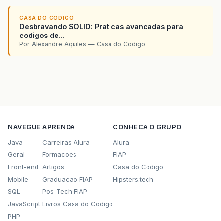
CASA DO CODIGO
Desbravando SOLID: Praticas avancadas para
codigos de...
Por Alexandre Aquiles — Casa do Codigo
NAVEGUE
APRENDA
CONHECA O GRUPO
Java
Carreiras Alura
Alura
Geral
Formacoes
FIAP
Front-end
Artigos
Casa do Codigo
Mobile
Graduacao FIAP
Hipsters.tech
SQL
Pos-Tech FIAP
JavaScript
Livros Casa do Codigo
PHP