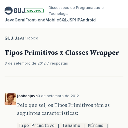
Discussoes de Programacao e
ARQUIVO
Tecnologia
Java
Geral
Front‑end
Mobile
SQL
JS
PHP
Android
GUJ
/
Java
/
Topico
Tipos Primitivos x Classes Wrapper
3 de setembro de 2012
7 respostas
jonbonjava
3 de setembro de 2012
Pelo que sei, os Tipos Primitivos têm as
seguintes características:
Tipo Primitivo | Tamanho | Mínimo |