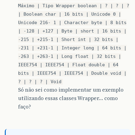
Máximo | Tipo Wrapper boolean | ? | ? | ?
| Boolean char | 16 bits | Unicode 0 |
Unicode 216- 1 | Character byte | 8 bits
| -128 | +127 | Byte | short | 16 bits |
-215 | +215-1 | Short int | 32 bits |
-231 | +231-1 | Integer long | 64 bits |
-263 | +263-1 | Long float | 32 bits |
IEEE754 | IEEE754 | Float double | 64
bits | IEEE754 | IEEE754 | Double void |
? | ? | ? | Void
Só não sei como implementar um exemplo
utilizando essas classes Wrapper… como
faço?