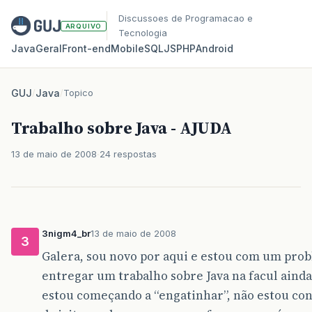
Discussoes de Programacao e
ARQUIVO
Tecnologia
Java
Geral
Front‑end
Mobile
SQL
JS
PHP
Android
GUJ
/
Java
/
Topico
Trabalho sobre Java - AJUDA
13 de maio de 2008
24 respostas
3nigm4_br
13 de maio de 2008
3
Galera, sou novo por aqui e estou com um pro
entregar um trabalho sobre Java na facul aind
estou começando a “engatinhar”, não estou con