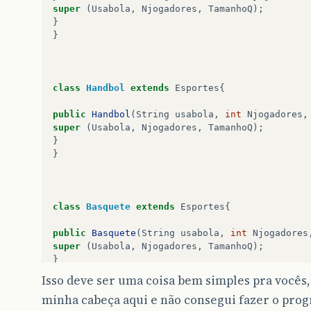
a
.
setNome
(
"Julio"
);
super
(
Usabola
,
Njogadores
,
TamanhoQ
);
a
.
setRG
(
"12.456.789-0"
);
}
a
.
setIdade
(
28
);
}
a
.
setEndereco
(
"Rua Asturias"
);
a
.
setRGM
(
45378
);
a
.
setCurso
(
"Analise e Desenvolvimento de Siste
class
Handbol
extends
Esportes
{
System
.
out
.
println
(
"Nome: "
+
a
.
getNome
());
System
.
out
.
println
(
"RG: "
+
a
.
getRG
());
public
Handbol
(
String
usabola
,
int
Njogadores
,
System
.
out
.
println
(
"Idade: "
+
a
.
getIdade
());
super
(
Usabola
,
Njogadores
,
TamanhoQ
);
System
.
out
.
println
(
"Endereco: "
+
a
.
getEndere
}
System
.
out
.
println
(
"RGM: "
+
a
.
getRGM
());
}
System
.
out
.
println
(
"Curso: "
+
a
.
getCurso
());
System
.
out
.
println
();
class
Basquete
extends
Esportes
{
Pessoa
b
=
new
Professor
();
b
.
setNome
(
"Palma"
);
public
Basquete
(
String
usabola
,
int
Njogadores
b
.
setRG
(
"12.345.678-9"
);
super
(
Usabola
,
Njogadores
,
TamanhoQ
);
b
.
setIdade
(
28
);
}
b
.
setEndereco
(
"Rua do Java"
);
Isso deve ser uma coisa bem simples pra vocês
b
.
setDisciplina
(
"Java"
);
minha cabeça aqui e não consegui fazer o prog
public
static
void
main
(
String
args
[]
){
System
.
out
.
println
(
"Nome: "
+
b
.
getNome
());