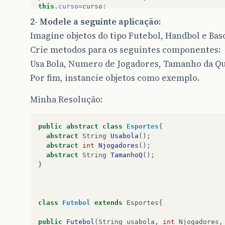
this
.
curso
=
curso
;
}
2- Modele a seguinte aplicação:
}
Imagine objetos do tipo Futebol, Handbol e Ba
Crie metodos para os seguintes componentes:
class
Professor
extends
Pessoa
{
Usa Bola, Numero de Jogadores, Tamanho da Q
public
Professor
(){
Por fim, instancie objetos como exemplo.
}
Minha Resolução:
public
String
disciplina
;
public
String
getDisciplina
(){
public
abstract
class
Esportes
{
return
this
.
disciplina
;
abstract
String
Usabola
();
}
abstract
int
Njogadores
();
abstract
String
TamanhoQ
();
public
void
setDisciplina
(
String
Disciplina
){
}
this
.
disciplina
=
disciplina
;
}
public
static
void
main
(
String
args
[]
){
class
Futebol
extends
Esportes
{
Pessoa
a
=
new
Aluno
();
public
Futebol
(
String
usabola
,
int
Njogadores
,