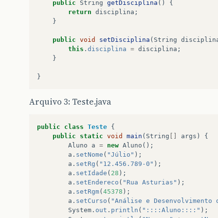
public
String
getDisciplina
()
{
return
disciplina
;
}
public
void
setDisciplina
(
String
disciplin
this
.
disciplina
=
disciplina
;
}
}
Arquivo 3: Teste.java
public
class
Teste
{
public
static
void
main
(
String
[]
args
)
{
Aluno
a
=
new
Aluno
();
a
.
setNome
(
"Júlio"
);
a
.
setRg
(
"12.456.789-0"
);
a
.
setIdade
(
28
);
a
.
setEndereco
(
"Rua Asturias"
);
a
.
setRgm
(
45378
);
a
.
setCurso
(
"Análise e Desenvolvimento 
System
.
out
.
println
(
"::::Aluno::::"
);