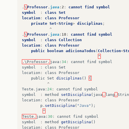
.
\
Professor
.
java
:
2
:
cannot
find
symbol
symbol
:
class
Set
location
:
class
Professor
private
Set
<
String
>
disciplinas
;
^
.
\
Professor
.
java
:
18
:
cannot
find
symbol
symbol
:
class
Collection
location
:
class
Professor
public
boolean
adicionaTodos
(
Collection
<
St
^
.\Professor.
java
:
34
:
cannot
find
symbol
symbol
:
class
Set
location
:
class
Professor
public
Set
disciplinas
()
{
^
Teste
.
java
:
24
:
cannot
find
symbol
symbol
:
method
setDisciplina
(
java
.
lang
.
Strin
location
:
class
Professor
p
.
setDisciplina
(
"Java"
);
^
Teste.
java
:
30
:
cannot
find
symbol
symbol
:
method
getDisciplina
()
location
:
class
Professor