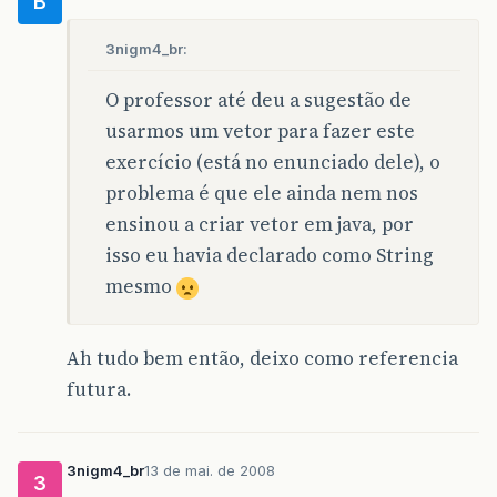
B
}
}
3nigm4_br:
O professor até deu a sugestão de
usarmos um vetor para fazer este
exercício (está no enunciado dele), o
problema é que ele ainda nem nos
ensinou a criar vetor em java, por
isso eu havia declarado como String
mesmo
Ah tudo bem então, deixo como referencia
futura.
3nigm4_br
13 de mai. de 2008
3