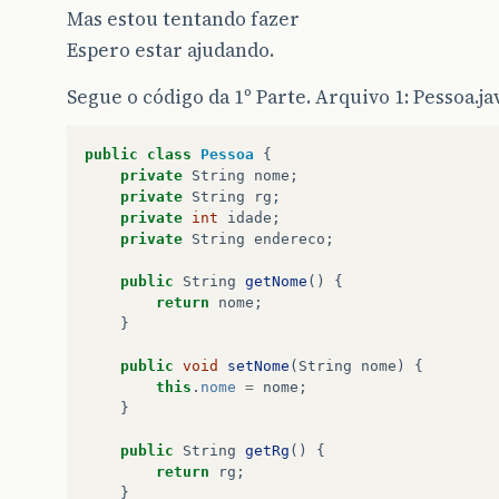
Mas estou tentando fazer
Espero estar ajudando.
Segue o código da 1º Parte. Arquivo 1: Pessoa.ja
public
class
Pessoa
{
private
String
nome
;
private
String
rg
;
private
int
idade
;
private
String
endereco
;
public
String
getNome
()
{
return
nome
;
}
public
void
setNome
(
String
nome
)
{
this
.
nome
=
nome
;
}
public
String
getRg
()
{
return
rg
;
}