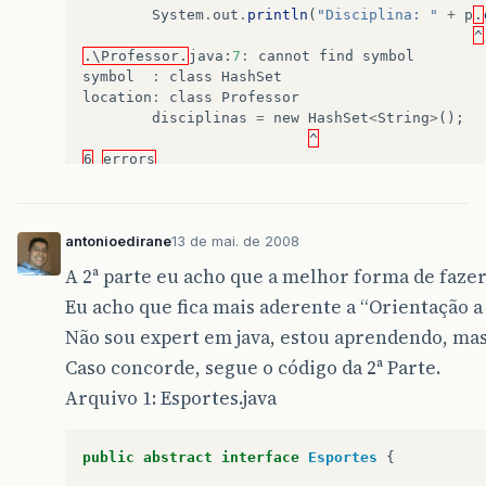
System
.
out
.
println
(
"Disciplina: "
+
p
.
^
.\Professor.
java
:
7
:
cannot
find
symbol
symbol
:
class
HashSet
location
:
class
Professor
disciplinas
=
new
HashSet
<
String
>
();
^
6
errors
antonioedirane
13 de mai. de 2008
A 2ª parte eu acho que a melhor forma de fazer
Eu acho que fica mais aderente a “Orientação a 
Não sou expert em java, estou aprendendo, mas
Caso concorde, segue o código da 2ª Parte.
Arquivo 1: Esportes.java
public
abstract
interface
Esportes
{