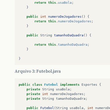
return
this
.
usaBola
;
}
public
int
numeroDeJogadores
()
{
return
this
.
numeroDeJogadores
;
}
public
String
tamanhoDaQuadra
()
{
return
this
.
tamanhoDaQuadra
;
}
}
Arquivo 3: Futebol.java
public
class
Futebol
implements
Esportes
{
private
String
usaBola
;
private
int
numeroDeJogadores
;
private
String
tamanhoDaQuadra
;
public
Futebol
(
String
usaBola
,
int
numeroD