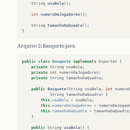
String
usaBola
();
int
numeroDeJogadores
();
String
tamanhoDaQuadra
();
}
Arquivo 2: Basquete.java
public
class
Basquete
implements
Esportes
{
private
String
usaBola
;
private
int
numeroDeJogadores
;
private
String
tamanhoDaQuadra
;
public
Basquete
(
String
usaBola
,
int
numero
String
tamanhoDaQuadra
)
{
this
.
usaBola
=
usaBola
;
this
.
numeroDeJogadores
=
numeroDeJogad
this
.
tamanhoDaQuadra
=
tamanhoDaQuadra
}
public
String
usaBola
()
{