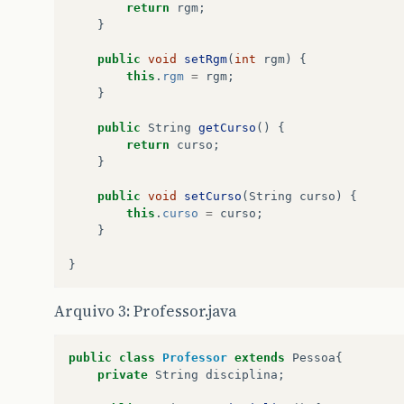
return
rgm
;
}
public
void
setRgm
(
int
rgm
)
{
this
.
rgm
=
rgm
;
}
public
String
getCurso
()
{
return
curso
;
}
public
void
setCurso
(
String
curso
)
{
this
.
curso
=
curso
;
}
}
Arquivo 3: Professor.java
public
class
Professor
extends
Pessoa
{
private
String
disciplina
;