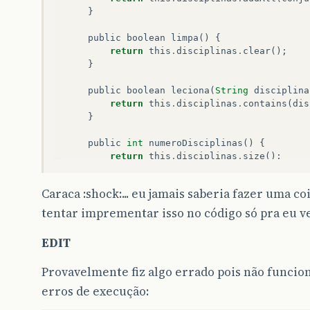
}
public
boolean
limpa
()
{
return
this
.
disciplinas
.
clear
();
}
public
boolean
leciona
(
String
disciplina
return
this
.
disciplinas
.
contains
(
dis
}
public
int
numeroDisciplinas
()
{
return
this
.
disciplinas
.
size
();
}
Caraca :shock:... eu jamais saberia fazer uma c
public
Set
disciplinas
()
{
return
this
.
disciplinas
.
clone
();
tentar imprementar isso no código só pra eu ve
}
}
EDIT
Provavelmente fiz algo errado pois não funciono
erros de execução: