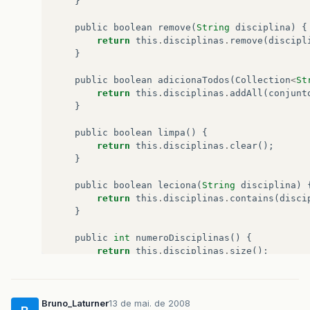
}
public
boolean
remove
(
String
disciplina
)
{
return
this
.
disciplinas
.
remove
(
discipl
}
public
boolean
adicionaTodos
(
Collection
<
St
return
this
.
disciplinas
.
addAll
(
conjunt
}
public
boolean
limpa
()
{
return
this
.
disciplinas
.
clear
();
}
public
boolean
leciona
(
String
disciplina
)
return
this
.
disciplinas
.
contains
(
disci
}
public
int
numeroDisciplinas
()
{
return
this
.
disciplinas
.
size
();
}
public
Set
disciplinas
()
{
Bruno_Laturner
13 de mai. de 2008
return
this
.
disciplinas
.
clone
();