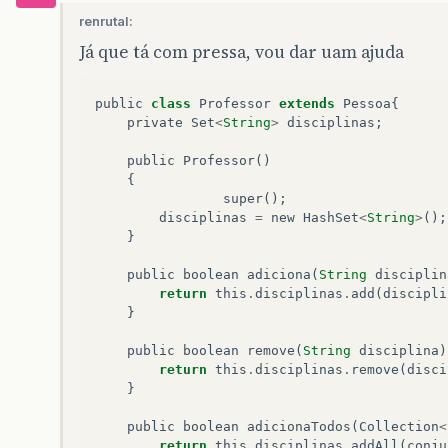
renrutal:
Já que tá com pressa, vou dar uam ajuda
public
class
Professor
extends
Pessoa
{
private
Set
<
String
>
disciplinas
;
public
Professor
()
{
super
();
disciplinas
=
new
HashSet
<
String
>
();
}
public
boolean
adiciona
(
String
disciplin
return
this
.
disciplinas
.
add
(
discipli
}
public
boolean
remove
(
String
disciplina
)
return
this
.
disciplinas
.
remove
(
disci
}
public
boolean
adicionaTodos
(
Collection
<
return
this
.
disciplinas
.
addAll
(
conju