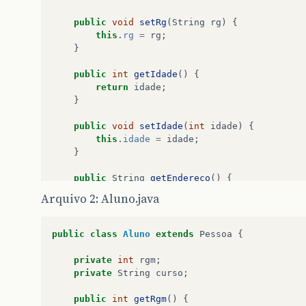
public
void
setRg
(
String
rg
)
{
this
.
rg
=
rg
;
}
public
int
getIdade
()
{
return
idade
;
}
public
void
setIdade
(
int
idade
)
{
this
.
idade
=
idade
;
}
public
String
getEndereco
()
{
return
endereco
;
Arquivo 2: Aluno.java
}
public
void
setEndereco
(
String
endereco
)
{
public
class
Aluno
extends
Pessoa
{
this
.
endereco
=
endereco
;
}
private
int
rgm
;
private
String
curso
;
}
public
int
getRgm
()
{