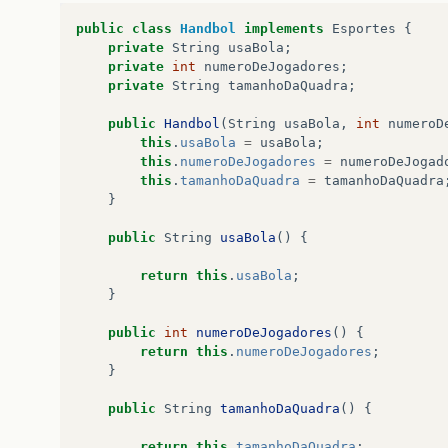
public
class
Handbol
implements
Esportes
{
private
String
usaBola
;
private
int
numeroDeJogadores
;
private
String
tamanhoDaQuadra
;
public
Handbol
(
String
usaBola
,
int
numeroD
this
.
usaBola
=
usaBola
;
this
.
numeroDeJogadores
=
numeroDeJogad
this
.
tamanhoDaQuadra
=
tamanhoDaQuadra
}
public
String
usaBola
()
{
return
this
.
usaBola
;
}
public
int
numeroDeJogadores
()
{
return
this
.
numeroDeJogadores
;
}
public
String
tamanhoDaQuadra
()
{
return
this
.
tamanhoDaQuadra
;