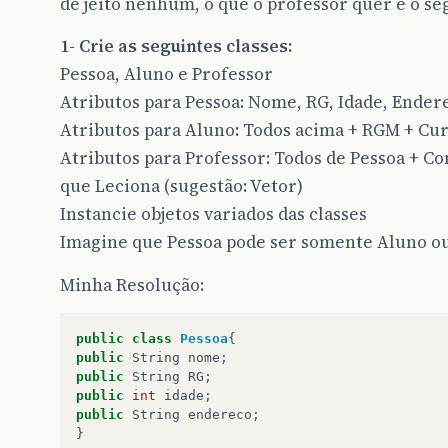
de jeito nenhum, o que o professor quer é o se
1- Crie as seguintes classes:
Pessoa, Aluno e Professor
Atributos para Pessoa: Nome, RG, Idade, Ender
Atributos para Aluno: Todos acima + RGM + Cu
Atributos para Professor: Todos de Pessoa + Co
que Leciona (sugestão: Vetor)
Instancie objetos variados das classes
Imagine que Pessoa pode ser somente Aluno ou
Minha Resolução:
public
class
Pessoa
{
public
String
nome
;
public
String
RG
;
public
int
idade
;
public
String
endereco
;
}