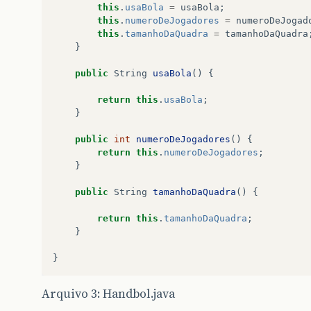
this
.
usaBola
=
usaBola
;
this
.
numeroDeJogadores
=
numeroDeJogad
this
.
tamanhoDaQuadra
=
tamanhoDaQuadra
}
public
String
usaBola
()
{
return
this
.
usaBola
;
}
public
int
numeroDeJogadores
()
{
return
this
.
numeroDeJogadores
;
}
public
String
tamanhoDaQuadra
()
{
return
this
.
tamanhoDaQuadra
;
}
}
Arquivo 3: Handbol.java