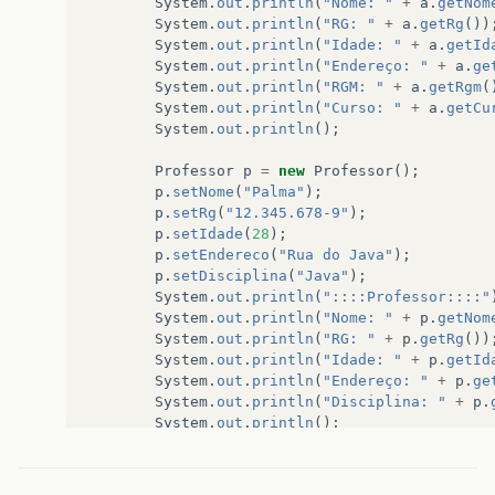
System
.
out
.
println
(
"Nome: "
+
a
.
getNom
System
.
out
.
println
(
"RG: "
+
a
.
getRg
())
System
.
out
.
println
(
"Idade: "
+
a
.
getId
System
.
out
.
println
(
"Endereço: "
+
a
.
ge
System
.
out
.
println
(
"RGM: "
+
a
.
getRgm
(
System
.
out
.
println
(
"Curso: "
+
a
.
getCu
System
.
out
.
println
();
Professor
p
=
new
Professor
();
p
.
setNome
(
"Palma"
);
p
.
setRg
(
"12.345.678-9"
);
p
.
setIdade
(
28
);
p
.
setEndereco
(
"Rua do Java"
);
p
.
setDisciplina
(
"Java"
);
System
.
out
.
println
(
"::::Professor::::"
System
.
out
.
println
(
"Nome: "
+
p
.
getNom
System
.
out
.
println
(
"RG: "
+
p
.
getRg
())
System
.
out
.
println
(
"Idade: "
+
p
.
getId
System
.
out
.
println
(
"Endereço: "
+
p
.
ge
System
.
out
.
println
(
"Disciplina: "
+
p
.
System
.
out
.
println
();
}
}