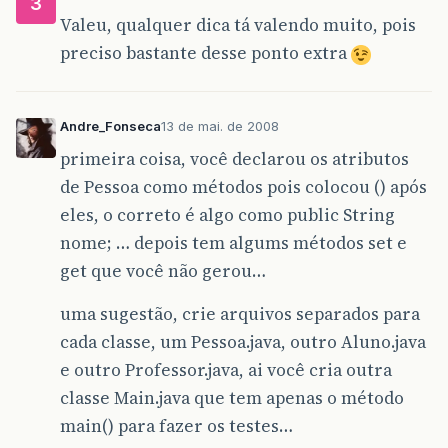
3
c
.
setUsabola
(
"Sim"
);
Valeu, qualquer dica tá valendo muito, pois
c
.
setNjogadores
(
06
);
c
.
setTamanhoQ
(
"75x30"
);
preciso bastante desse ponto extra
System
.
out
.
println
(
"Usa Bola: "
+
c
.
getUsa
System
.
out
.
println
(
"Numero de Jogadores: "
System
.
out
.
println
(
"Tamanho da Quadra: "
+
Andre_Fonseca
13 de mai. de 2008
System
.
out
.
println
();
primeira coisa, você declarou os atributos
}
de Pessoa como métodos pois colocou () após
}
eles, o correto é algo como public String
nome; … depois tem algums métodos set e
get que você não gerou…
uma sugestão, crie arquivos separados para
cada classe, um Pessoa.java, outro Aluno.java
e outro Professor.java, ai você cria outra
classe Main.java que tem apenas o método
main() para fazer os testes…