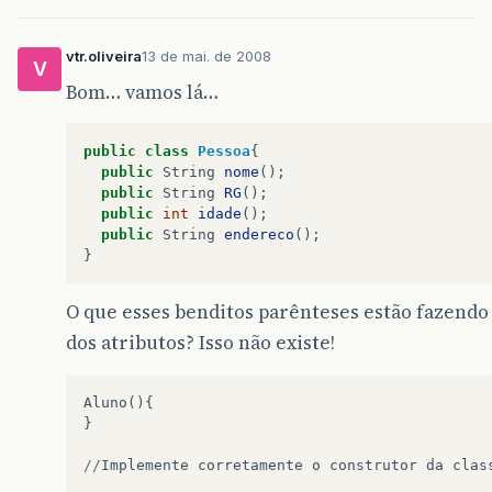
vtr.oliveira
13 de mai. de 2008
V
Bom… vamos lá…
public
class
Pessoa
{
public
String
nome
();
public
String
RG
();
public
int
idade
();
public
String
endereco
();
}
O que esses benditos parênteses estão fazendo
dos atributos? Isso não existe!
Aluno
(){
}
//
Implemente
corretamente
o
construtor
da
clas