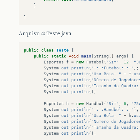
}
}
Arquivo 4: Teste.java
public
class
Teste
{
public
static
void
main
(
String
[]
args
)
{
Esportes
f
=
new
Futebol
(
"Sim"
,
12
,
"3
System
.
out
.
println
(
"::::Futebol::::"
);
System
.
out
.
println
(
"Usa Bola: "
+
f
.
us
System
.
out
.
println
(
"Número de Jogadore
System
.
out
.
println
(
"Tamanho da Quadra:
System
.
out
.
println
();
Esportes
h
=
new
Handbol
(
"Sim"
,
6
,
"75
System
.
out
.
println
(
"::::Handbol::::"
);
System
.
out
.
println
(
"Usa Bola: "
+
h
.
us
System
.
out
.
println
(
"Número de Jogadore
System
.
out
.
println
(
"Tamanho da Quadra:
System
.
out
.
println
();