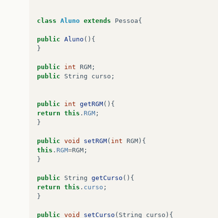
class
Aluno
extends
Pessoa
{
public
Aluno
(){
}
public
int
RGM
;
public
String
curso
;
public
int
getRGM
(){
return
this
.
RGM
;
}
public
void
setRGM
(
int
RGM
){
this
.
RGM
=
RGM
;
}
public
String
getCurso
(){
return
this
.
curso
;
}
public
void
setCurso
(
String
curso
){