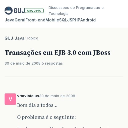
Discussoes de Programacao e
ARQUIVO
Tecnologia
Java
Geral
Front‑end
Mobile
SQL
JS
PHP
Android
GUJ
/
Java
/
Topico
Transações em EJB 3.0 com JBoss
30 de maio de 2008
5 respostas
vrmvinicius
30 de maio de 2008
V
Bom dia a todos…
O problema é o seguinte: