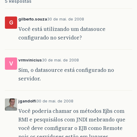
5 Respostas
gilberto.souza
30 de mai. de 2008
G
Você está utilizando um datasouce
configurado no servidor?
vrmvinicius
30 de mai. de 2008
V
Sim, o datasource está configurado no
servidor.
jgandolfi
30 de mai. de 2008
Você poderia chamar os métodos Ejbs com
RMI e pesquisálos com JNDI mebrando que
você deve comfigurar o EJB como Remote
pois os servidores estão em lugares