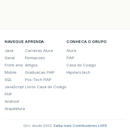
NAVEGUE
APRENDA
CONHECA O GRUPO
Java
Carreiras Alura
Alura
Geral
Formacoes
FIAP
Front-end
Artigos
Casa do Codigo
Mobile
Graduacao FIAP
Hipsters.tech
SQL
Pos-Tech FIAP
JavaScript
Livros Casa do Codigo
PHP
Android
Arquitetura
GUJ: desde 2002.
·
Saiba mais
·
Contribuidores
·
LGPD