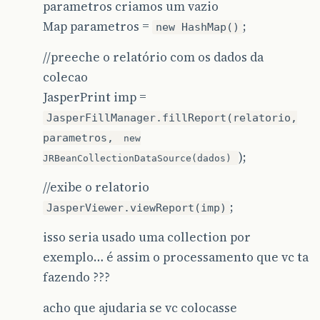
parametros criamos um vazio
Map parametros =
;
new HashMap()
//preeche o relatório com os dados da
colecao
JasperPrint imp =
JasperFillManager.fillReport(relatorio,
parametros,
new
);
JRBeanCollectionDataSource(dados)
//exibe o relatorio
;
JasperViewer.viewReport(imp)
isso seria usado uma collection por
exemplo… é assim o processamento que vc ta
fazendo ???
acho que ajudaria se vc colocasse