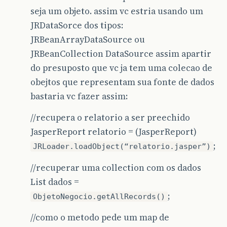
seja um objeto. assim vc estria usando um
JRDataSorce dos tipos:
JRBeanArrayDataSource ou
JRBeanCollection DataSource assim apartir
do presuposto que vc ja tem uma colecao de
obejtos que representam sua fonte de dados
bastaria vc fazer assim:
//recupera o relatorio a ser preechido
JasperReport relatorio = (JasperReport)
;
JRLoader.loadObject(“relatorio.jasper”)
//recuperar uma collection com os dados
List dados =
;
ObjetoNegocio.getAllRecords()
//como o metodo pede um map de