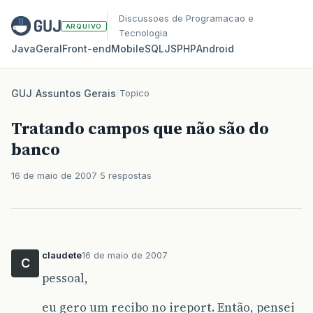
Discussoes de Programacao e
ARQUIVO
Tecnologia
Java
Geral
Front‑end
Mobile
SQL
JS
PHP
Android
GUJ
/
Assuntos Gerais
/
Topico
Tratando campos que não são do
banco
16 de maio de 2007
5 respostas
claudete
16 de maio de 2007
C
pessoal,
eu gero um recibo no ireport. Então, pensei