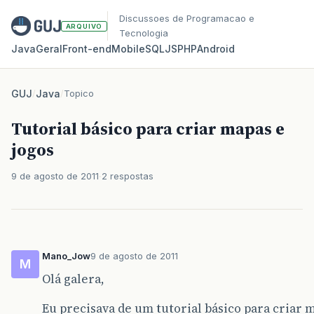
Discussoes de Programacao e
ARQUIVO
Tecnologia
Java
Geral
Front‑end
Mobile
SQL
JS
PHP
Android
GUJ
/
Java
/
Topico
Tutorial básico para criar mapas e
jogos
9 de agosto de 2011
2 respostas
Mano_Jow
9 de agosto de 2011
M
Olá galera,
Eu precisava de um tutorial básico para criar 