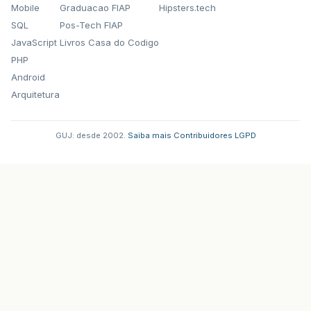
Mobile
Graduacao FIAP
Hipsters.tech
SQL
Pos-Tech FIAP
JavaScript
Livros Casa do Codigo
PHP
Android
Arquitetura
GUJ: desde 2002.
·
Saiba mais
·
Contribuidores
·
LGPD