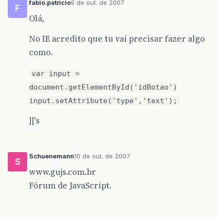
fabio.patricio
9 de out. de 2007
F
Olá,
No IE acredito que tu vai precisar fazer algo
como.
var input =
document.getElementById('idBotao')
input.setAttribute('type','text');
]['s
Schuenemann
10 de out. de 2007
S
www.gujs.com.br
Fórum de JavaScript.