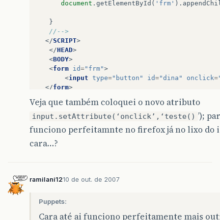
document
.
getElementById
(
'frm'
).
appendChi
}
//-->  
</
SCRIPT
>
</
HEAD
>
<
BODY
>
<
form
id
=
"frm"
>
<
input
type
=
"button"
id
=
"dina"
onclick
=
</
form
>
</
BODY
>
Veja que também coloquei o novo atributo
</
HTML
>
’); p
input.setAttribute(‘onclick’,‘teste()
funciono perfeitamnte no firefox já no lixo do 
cara…?
ramilani12
10 de out. de 2007
Puppets:
Cara até ai funciono perfeitamente mais outr