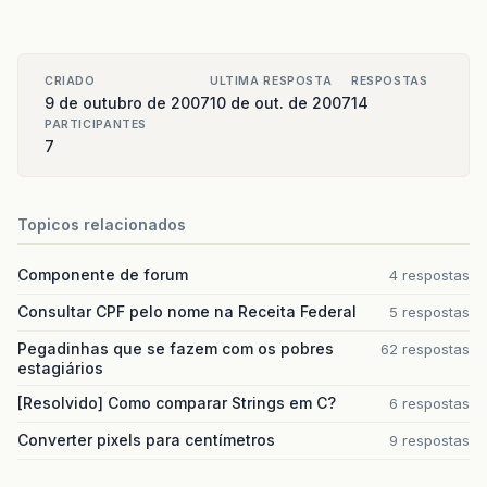
var
div
;
CRIADO
ULTIMA RESPOSTA
RESPOSTAS
9 de outubro de 2007
10 de out. de 2007
14
//
Pega
o
form
PARTICIPANTES
var
frm
=
document
.
getElementsByTagName
(
7
//
Pega
o
div
verifica
=
document
.
getElementsByTagName
Topicos relacionados
Componente de forum
4 respostas
botao
=
frm
.
ctl00_ContentPlaceHolder1_mo
Consultar CPF pelo nome na Receita Federal
5 respostas
Pegadinhas que se fazem com os pobres
62 respostas
estagiários
[Resolvido] Como comparar Strings em C?
6 respostas
for
(
i
=
0
;
i
<
verifica
.
length
;
i
++
)
Converter pixels para centímetros
9 respostas
{
if
(
verifica
[
i
]
.
id
==
"erros"
)