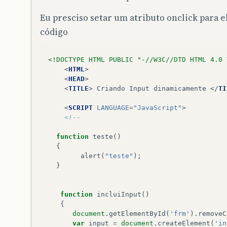
Eu presciso setar um atributo onclick para 
código
<!DOCTYPE HTML PUBLIC "-//W3C//DTD HTML 4.0 
<
HTML
>
<
HEAD
>
<
TITLE
>
 Criando Input dinamicamente 
</
TI
<
SCRIPT
LANGUAGE
=
"JavaScript"
>
<!--
function
teste
()
{
alert
(
"teste"
);
}
function
incluiInput
()
{
document
.
getElementById
(
'frm'
).
removeC
var
input
=
document
.
createElement
(
'in