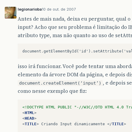
legionarioba
10 de out. de 2007
Antes de mais nada, deixa eu perguntar, qual o 
input? Acho que seu problema é limitação do I
atributo type, mas não quanto ao uso de setAtt
isso irá funcionar. Você pode tentar uma abor
elemento da árvore DOM da página, e depois di
, e depois 
document.createElement(‘input’)
como nesse exemplo que fiz:
<!DOCTYPE HTML PUBLIC "-//W3C//DTD HTML 4.0 Tr
<
HTML
>
<
HEAD
>
<
TITLE
>
 Criando Input dinamicamente 
</
TITLE
>