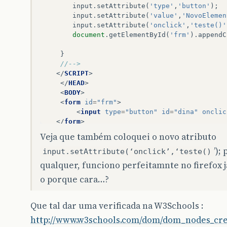
input
.
setAttribute
(
'type'
,
'button'
);
input
.
setAttribute
(
'value'
,
'NovoElemen
input
.
setAttribute
(
'onclick'
,
'teste()'
document
.
getElementById
(
'frm'
).
appendC
}
//-->  
</
SCRIPT
>
</
HEAD
>
<
BODY
>
<
form
id
=
"frm"
>
<
input
type
=
"button"
id
=
"dina"
onclic
</
form
>
</
BODY
>
Veja que também coloquei o novo atributo
</
HTML
>
’);
input.setAttribute(‘onclick’,‘teste()
qualquer, funciono perfeitamnte no firefox já
o porque cara…?
Que tal dar uma verificada na W3Schools :
http://www.w3schools.com/dom/dom_nodes_cre