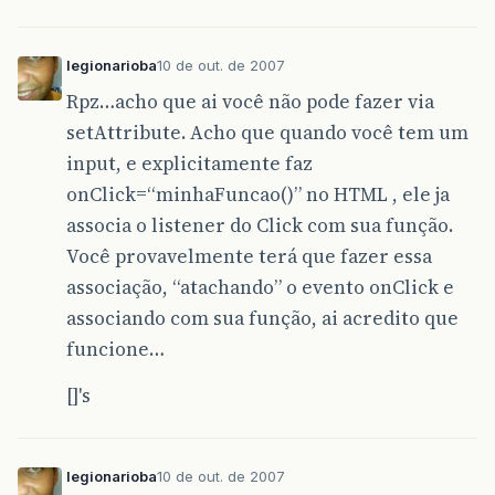
legionarioba
10 de out. de 2007
Rpz…acho que ai você não pode fazer via
setAttribute. Acho que quando você tem um
input, e explicitamente faz
onClick=“minhaFuncao()” no HTML , ele ja
associa o listener do Click com sua função.
Você provavelmente terá que fazer essa
associação, “atachando” o evento onClick e
associando com sua função, ai acredito que
funcione…
[]'s
legionarioba
10 de out. de 2007