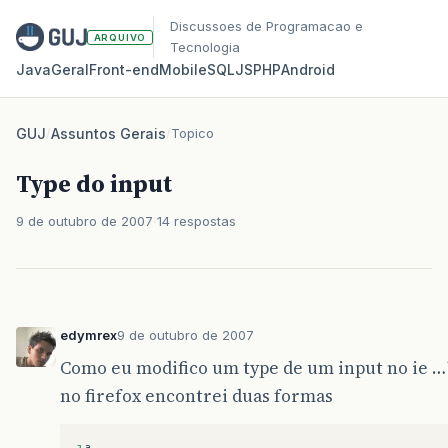
Discussoes de Programacao e
ARQUIVO
Tecnologia
Java
Geral
Front‑end
Mobile
SQL
JS
PHP
Android
GUJ
/
Assuntos Gerais
/
Topico
Type do input
9 de outubro de 2007
14 respostas
edymrex
9 de outubro de 2007
Como eu modifico um type de um input no ie …
no firefox encontrei duas formas