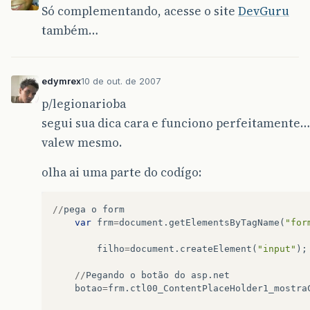
Só complementando, acesse o site
DevGuru
também…
edymrex
10 de out. de 2007
p/legionarioba
segui sua dica cara e funciono perfeitamente…
valew mesmo.
olha ai uma parte do codígo:
//
pega
o
form
var
frm
=
document
.
getElementsByTagName
(
"for
filho
=
document
.
createElement
(
"input"
);
//
Pegando
o
botão
do
asp
.
net
botao
=
frm
.
ctl00_ContentPlaceHolder1_mostra