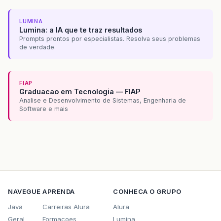
{
div
=
verifica
[
i
]
;
}
LUMINA
Lumina: a IA que te traz resultados
}
Prompts prontos por especialistas. Resolva seus problemas
de verdade.
div
.
style
.
display
=
"none"
;
chave
=
true
;
validaCadastro
=
""
;
FIAP
cpf
=
""
;
Graduacao em Tecnologia — FIAP
tel
=
""
;
Analise e Desenvolvimento de Sistemas, Engenharia de
var
reMail
;
Software e mais
reEmail
=
/^[
\w-
]+
(
\
.
[
\w-
]+
)
*
@
((
[
A-Za-
div
.
style
.
display
=
"none"
;
nome
=
frm
.
ctl00_ContentPlaceHolder1_mo
NAVEGUE
APRENDA
CONHECA O GRUPO
sobrenome
=
frm
.
ctl00_ContentPlaceHolde
Java
Carreiras Alura
Alura
nascimento
=
frm
.
ctl00_ContentPlaceHold
Geral
Formacoes
Lumina