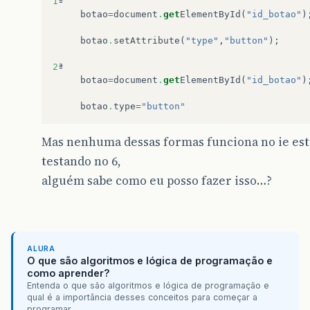
1
ª
botao
=
document
.
get
ElementById
(
"id_botao"
)
botao
.
setAttribute
(
"type"
,
"button"
);
2
ª
botao
=
document
.
get
ElementById
(
"id_botao"
)
botao
.
type
=
"button"
Mas nenhuma dessas formas funciona no ie es
testando no 6,
alguém sabe como eu posso fazer isso…?
ALURA
O que são algoritmos e lógica de programação e
como aprender?
Entenda o que são algoritmos e lógica de programação e
qual é a importância desses conceitos para começar a
programar