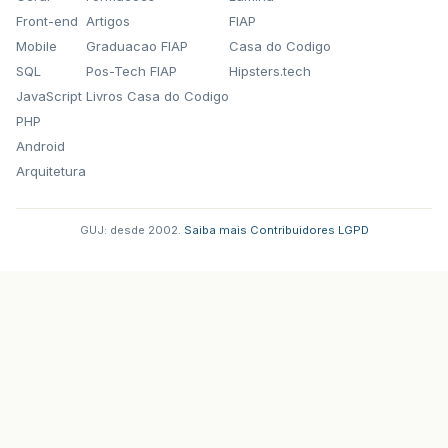
Front-end
Artigos
FIAP
sexo
=
frm
.
ctl00_ContentPlaceHolder1_mo
Mobile
Graduacao FIAP
Casa do Codigo
cpf
=
frm
.
ctl00_ContentPlaceHolder1_mo
SQL
Pos-Tech FIAP
Hipsters.tech
JavaScript
Livros Casa do Codigo
email
=
reEmail
.
exec
(
frm
.
ctl00_ContentPl
PHP
endereco
=
frm
.
ctl00
$
ContentPlaceHolder
Android
Arquitetura
bairro
=
frm
.
ctl00_ContentPlaceHolder1_
cidade
=
frm
.
ctl00_ContentPlaceHolder1
GUJ: desde 2002.
·
Saiba mais
·
Contribuidores
·
LGPD
estado
=
frm
.
ctl00_ContentPlaceHolder1_m