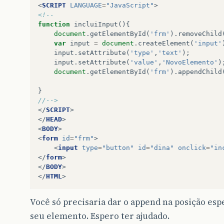
<
SCRIPT
LANGUAGE
=
"JavaScript"
>
<!--
function
incluiInput
(){
document
.
getElementById
(
'frm'
).
removeChild
var
input
=
document
.
createElement
(
'input'
input
.
setAttribute
(
'type'
,
'text'
);
input
.
setAttribute
(
'value'
,
'NovoElemento'
)
document
.
getElementById
(
'frm'
).
appendChild
}
//-->
</
SCRIPT
>
</
HEAD
>
<
BODY
>
<
form
id
=
"frm"
>
<
input
type
=
"button"
id
=
"dina"
onclick
=
"in
</
form
>
</
BODY
>
</
HTML
>
Você só precisaria dar o append na posição esp
seu elemento. Espero ter ajudado.