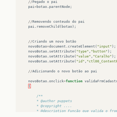
//
Pegado
o
pai
pai
=
botao
.
parentNode
;
//
Removendo
conteudo
do
pai
pai
.
removeChild
(
botao
);
//
Criando
um
novo
botão
novoBotao
=
document
.
createElement
(
"input"
);
novoBotao
.
setAttribute
(
"type"
,
"button"
);
novoBotao
.
setAttribute
(
"value"
,
"Caralho"
);
novoBotao
.
setAttribute
(
"id"
,
"ctl00_Content
//
Adicionando
o
novo
botão
ao
pai
novoBotao
.
onclick
=
function
validaFrmCadast
{
/**
		* @author puppets
	 	* @copyright ....
	 	* @description Função que valida o fr
	 	*/