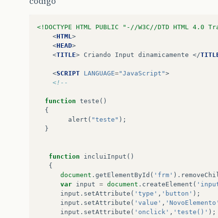
código
<!DOCTYPE HTML PUBLIC "-//W3C//DTD HTML 4.0 Tr
<
HTML
>
<
HEAD
>
<
TITLE
>
 Criando Input dinamicamente 
</
TITL
<
SCRIPT
LANGUAGE
=
"JavaScript"
>
<!--
function
teste
()
{
alert
(
"teste"
);
}
function
incluiInput
()
{
document
.
getElementById
(
'frm'
).
removeChi
var
input
=
document
.
createElement
(
'inpu
input
.
setAttribute
(
'type'
,
'button'
);
input
.
setAttribute
(
'value'
,
'NovoElemento
input
.
setAttribute
(
'onclick'
,
'teste()'
);