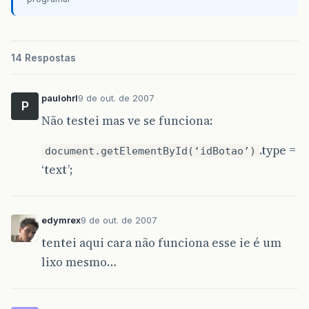
14 Respostas
paulohrl
9 de out. de 2007
P
Não testei mas ve se funciona:
.type =
document.getElementById(‘idBotao’)
‘text’;
edymrex
9 de out. de 2007
tentei aqui cara não funciona esse ie é um
lixo mesmo…