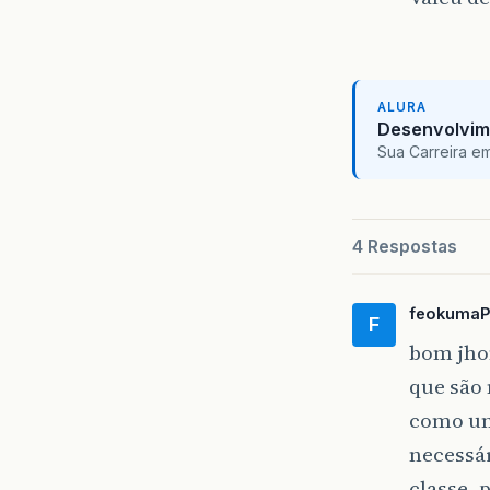
ALURA
Desenvolvim
Sua Carreira e
4 Respostas
feokumaP
F
bom jhon
que são 
como uma
necessár
classe, 