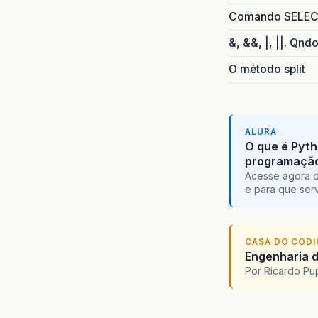
Comando SELECT 
&, &&, |, ||. Qnd
O método split
ALURA
O que é Pyth
programaçã
Acesse agora o
e para que serv
CASA DO COD
Engenharia d
Por Ricardo P