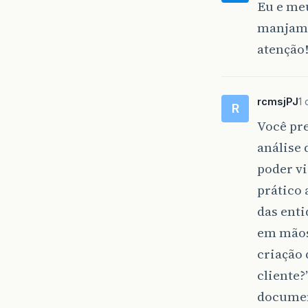
Eu e me
manjam d
atenção
rcmsjPJ
1 
R
Você pre
análise 
poder vi
prático 
das enti
em mãos,
criação
cliente?
documen