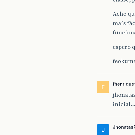
Acho que
mais fác
funciona
espero 
feokum
fhenrique
F
jhonatas
inicial
Jhonatas
J