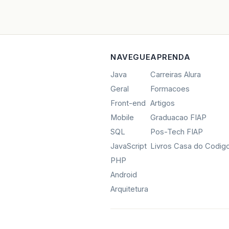
NAVEGUE
APRENDA
Java
Carreiras Alura
Geral
Formacoes
Front-end
Artigos
Mobile
Graduacao FIAP
SQL
Pos-Tech FIAP
JavaScript
Livros Casa do Codig
PHP
Android
Arquitetura