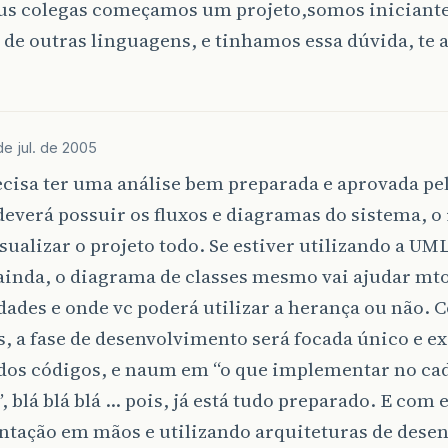
us colegas começamos um projeto,somos iniciant
e outras linguagens, e tinhamos essa dúvida, te 
!
de jul. de 2005
cisa ter uma análise bem preparada e aprovada pelo
deverá possuir os fluxos e diagramas do sistema, o
sualizar o projeto todo. Se estiver utilizando a UML
ainda, o diagrama de classes mesmo vai ajudar mto
dades e onde vc poderá utilizar a herança ou não. 
 a fase de desenvolvimento será focada único e ex
 dos códigos, e naum em “o que implementar no ca
”, blá blá blá … pois, já está tudo preparado. E com 
tação em mãos e utilizando arquiteturas de dese