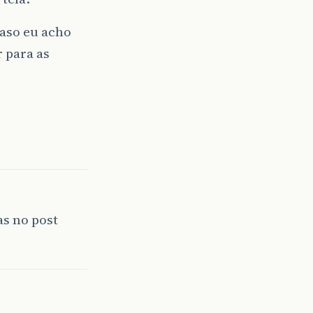
caso eu acho
r para as
as no post