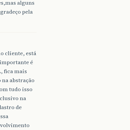
es,mas alguns
agradeço pela
 cliente, está
 importante é
, fica mais
 na abstração
Com tudo isso
clusivo na
dastro de
essa
nvolvimento