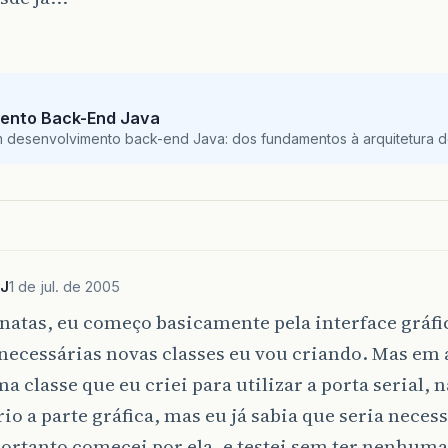
ento Back-End Java
m desenvolvimento back-end Java: dos fundamentos à arquitetura de
J
1 de jul. de 2005
atas, eu começo basicamente pela interface gráfi
necessárias novas classes eu vou criando. Mas em 
 classe que eu criei para utilizar a porta serial, n
io a parte gráfica, mas eu já sabia que seria necess
portanto comecei por ela, e testei sem ter nenhuma 