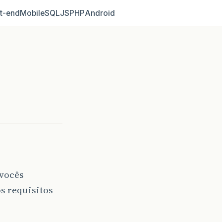
t‑end
Mobile
SQL
JS
PHP
Android
vocês
os requisitos