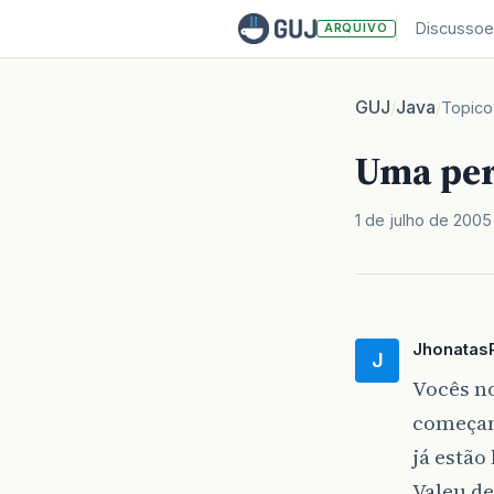
Discussoe
ARQUIVO
GUJ
Java
/
/
Topico
Uma per
1 de julho de 2005
Jhonatas
J
Vocês n
começam,
já estão
Valeu de