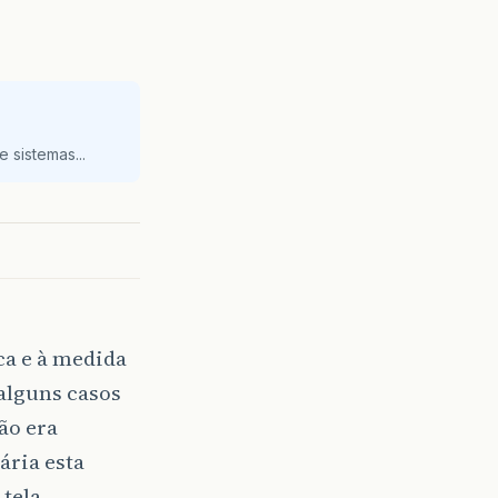
 sistemas...
ca e à medida
alguns casos
ão era
ária esta
tela.