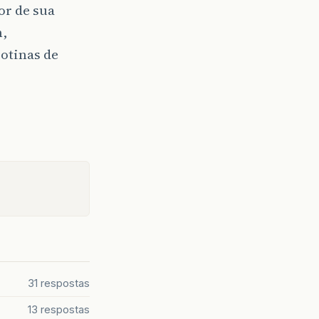
or de sua
m,
rotinas de
31 respostas
13 respostas