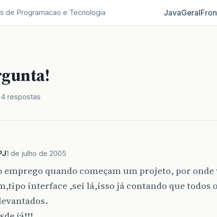
Java
Geral
Fron
s de Programacao e Tecnologia
gunta!
4 respostas
PJ
1 de julho de 2005
o emprego quando começam um projeto, por onde 
tipo interface ,sei lá,isso já contando que todos 
 levantados.
sde já!!!