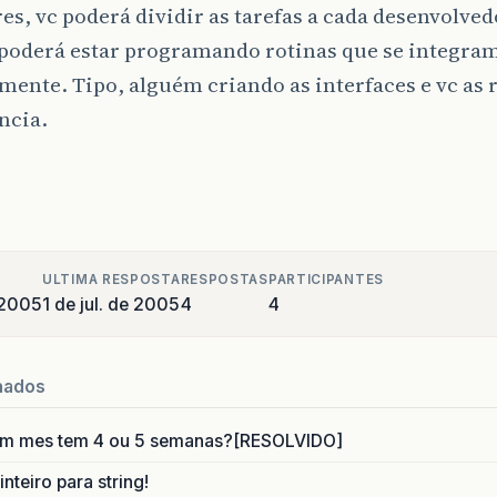
s, vc poderá dividir as tarefas a cada desenvolved
 poderá estar programando rotinas que se integra
mente. Tipo, alguém criando as interfaces e vc as 
ncia.
ULTIMA RESPOSTA
RESPOSTAS
PARTICIPANTES
 2005
1 de jul. de 2005
4
4
nados
um mes tem 4 ou 5 semanas?[RESOLVIDO]
nteiro para string!