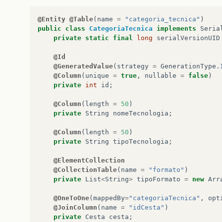
@Entity
@Table
(
name
=
"categoria_tecnica"
)
public
class
CategoriaTecnica
implements
Seria
private
static
final
long
serialVersionUID
@Id
@GeneratedValue
(
strategy
=
GenerationType
.
@Column
(
unique
=
true
,
nullable
=
false
)
private
int
id
;
@Column
(
length
=
50
)
private
String
nomeTecnologia
;
@Column
(
length
=
50
)
private
String
tipoTecnologia
;
@ElementCollection
@CollectionTable
(
name
=
"formato"
)
private
List
<
String
>
tipoFormato
=
new
Arr
@OneToOne
(
mappedBy
=
"categoriaTecnica"
,
opt
@JoinColumn
(
name
=
"idCesta"
)
private
Cesta
cesta
;