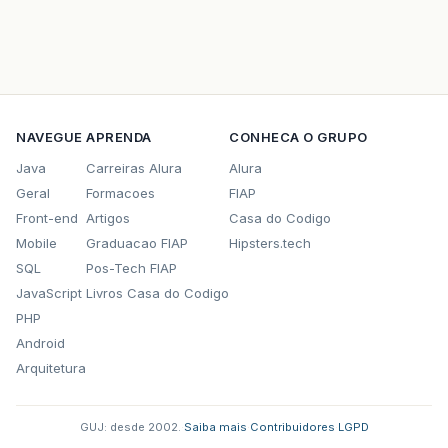
NAVEGUE
APRENDA
CONHECA O GRUPO
Java
Carreiras Alura
Alura
Geral
Formacoes
FIAP
Front-end
Artigos
Casa do Codigo
Mobile
Graduacao FIAP
Hipsters.tech
SQL
Pos-Tech FIAP
JavaScript
Livros Casa do Codigo
PHP
Android
Arquitetura
GUJ: desde 2002.
·
Saiba mais
·
Contribuidores
·
LGPD