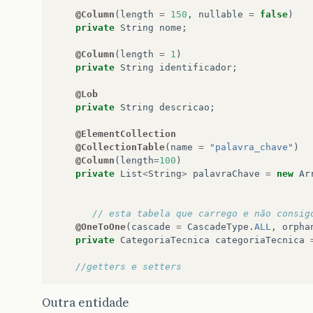
@Column
(
length
=
150
,
nullable
=
false
)
private
String
nome
;
@Column
(
length
=
1
)
private
String
identificador
;
@Lob
private
String
descricao
;
@ElementCollection
@CollectionTable
(
name
=
"palavra_chave"
)
@Column
(
length
=
100
)
private
List
<
String
>
palavraChave
=
new
Ar
// esta tabela que carrego e não consig
@OneToOne
(
cascade
=
CascadeType
.
ALL
,
orpha
private
CategoriaTecnica
categoriaTecnica
//getters e setters
Outra entidade