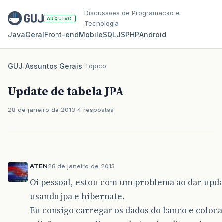
Discussoes de Programacao e
ARQUIVO
Tecnologia
Java
Geral
Front‑end
Mobile
SQL
JS
PHP
Android
GUJ
/
Assuntos Gerais
/
Topico
Update de tabela JPA
28 de janeiro de 2013
4 respostas
ATEN
28 de janeiro de 2013
Oi pessoal, estou com um problema ao dar upd
usando jpa e hibernate.
Eu consigo carregar os dados do banco e coloc