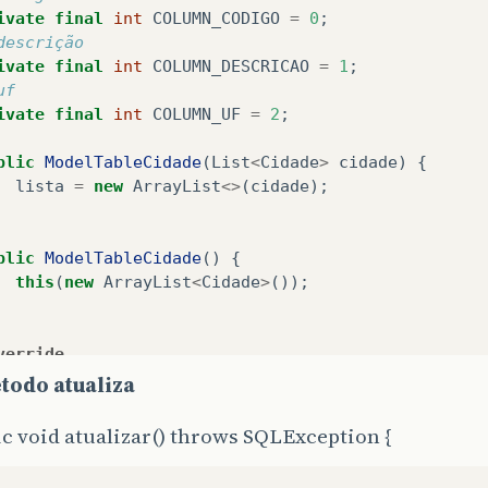
ivate
final
int
COLUMN_CODIGO
=
0
;
descrição
ivate
final
int
COLUMN_DESCRICAO
=
1
;
uf
ivate
final
int
COLUMN_UF
=
2
;
blic
ModelTableCidade
(
List
<
Cidade
>
cidade
)
{
lista
=
new
ArrayList
<>
(
cidade
);
blic
ModelTableCidade
()
{
this
(
new
ArrayList
<
Cidade
>
());
verride
blic
boolean
isCellEditable
(
int
row
,
int
col
)
{
todo atualiza
return
false
;
c void atualizar() throws SQLException {
verride