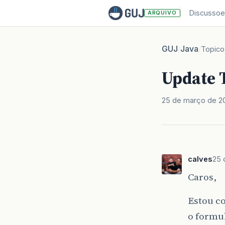
Discussoe
ARQUIVO
GUJ
Java
/
/
Topico
Update 
25 de março de 2
calves
25 
Caros,
Estou c
o formul