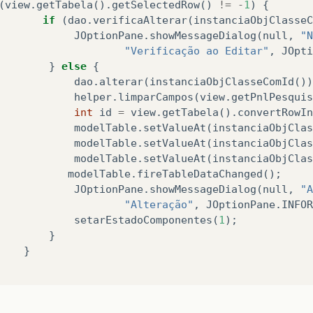
(
view
.
getTabela
().
getSelectedRow
()
!=
-
1
)
{
blic
int
getRowCount
()
{
if
(
dao
.
verificaAlterar
(
instanciaObjClasseC
return
lista
.
size
();
JOptionPane
.
showMessageDialog
(
null
,
"N
"Verificação ao Editar"
,
JOpti
}
else
{
verride
dao
.
alterar
(
instanciaObjClasseComId
())
blic
int
getColumnCount
()
{
helper
.
limparCampos
(
view
.
getPnlPesquis
return
3
;
int
id
=
view
.
getTabela
().
convertRowIn
modelTable
.
setValueAt
(
instanciaObjClas
modelTable
.
setValueAt
(
instanciaObjClas
verride
modelTable
.
setValueAt
(
instanciaObjClas
blic
String
getColumnName
(
int
columIndex
)
{
modelTable
.
fireTableDataChanged
();
if
(
columIndex
==
this
.
COLUMN_CODIGO
)
{
JOptionPane
.
showMessageDialog
(
null
,
"A
return
"Codigo"
;
"Alteração"
,
JOptionPane
.
INFOR
}
setarEstadoComponentes
(
1
);
if
(
columIndex
==
this
.
COLUMN_DESCRICAO
)
{
}
return
"Cidade"
;
}
}
if
(
columIndex
==
this
.
COLUMN_UF
)
{
return
"UF"
;
}