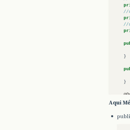
pr
//
pr
//
pr
pu
}
pu
}
@O
pu
Aqui Mé
}
publi
@O