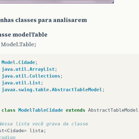
nhas classes para analisarem
asse modelTable
 Model.Table;
Model.Cidade
;
java.util.ArrayList
;
java.util.Collections
;
java.util.List
;
javax.swing.table.AbstractTableModel
;
class
ModelTableCidade
extends
AbstractTableModel
Nessa lista você grava da classe
st
<
Cidade
>
lista
;
codigo