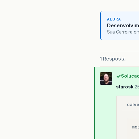
}
ALURA
pu
Desenvolvim
Sua Carreira e
//    
1 Resposta
}
Solucao
@O
staroski
2
pu
calve
mo