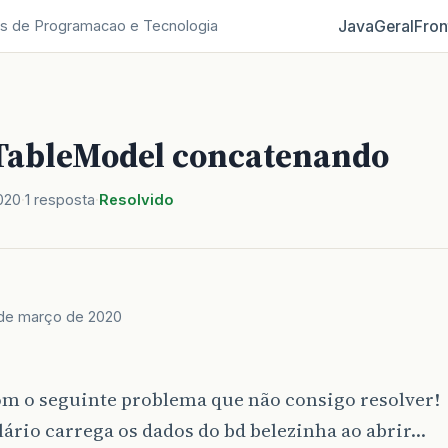
Java
Geral
Fron
s de Programacao e Tecnologia
TableModel concatenando
020
1 resposta
Resolvido
de março de 2020
om o seguinte problema que não consigo resolver!
ário carrega os dados do bd belezinha ao abrir…