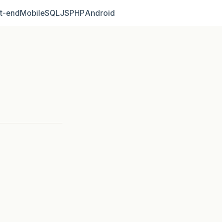
t‑end
Mobile
SQL
JS
PHP
Android