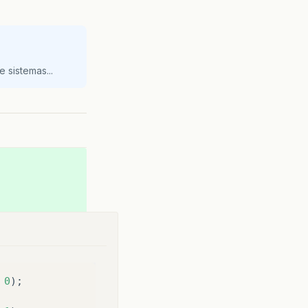
 sistemas...
ma linha
lista.size() - 1);
ex
)
{
//Aqui informamos para o JTable que dado está em cada linha/coluna da tabela.		
0
);