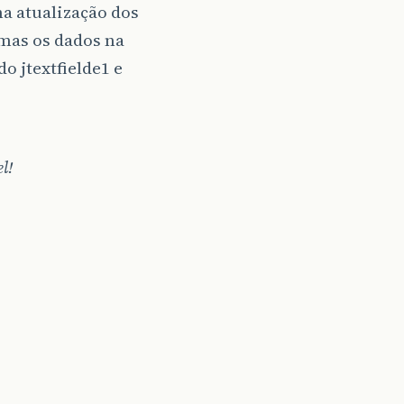
ma atualização dos
 mas os dados na
o jtextfielde1 e
l!