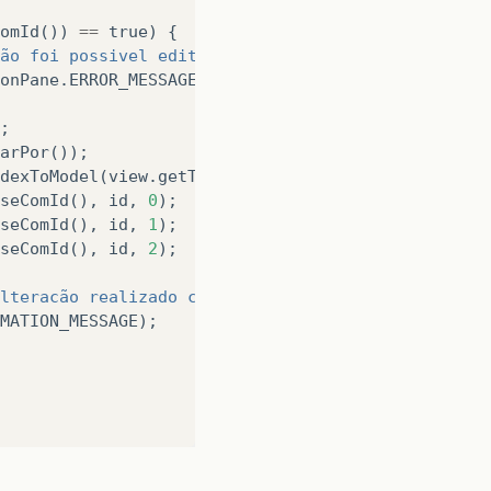
omId
())
==
true
)
{
ão foi possivel editar, registro já existente!"
,
onPane
.
ERROR_MESSAGE
);
;
arPor
());
dexToModel
(
view
.
getTabela
().
getSelectedRow
());
seComId
(),
id
,
0
);
seComId
(),
id
,
1
);
seComId
(),
id
,
2
);
lteracão realizado com sucesso!"
,
MATION_MESSAGE
);