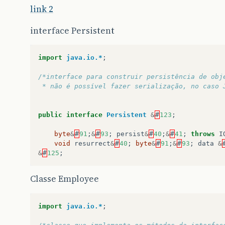
link 2
interface Persistent
import
java.io.*
;
/*interface para construir persistência de obj
 * não é possível fazer serialização, no caso 
public
interface
Persistent
&
#
123
;
byte
&
#
91
;
&
#
93
;
persist
&
#
40
;
&
#
41
;
throws
I
void
resurrect
&
#
40
;
byte
&
#
91
;
&
#
93
;
data
&
&
#
125
;
Classe Employee
import
java.io.*
;