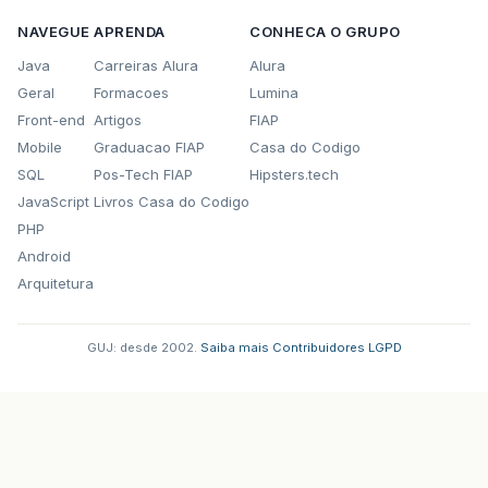
NAVEGUE
APRENDA
CONHECA O GRUPO
Java
Carreiras Alura
Alura
Geral
Formacoes
Lumina
Front-end
Artigos
FIAP
Mobile
Graduacao FIAP
Casa do Codigo
SQL
Pos-Tech FIAP
Hipsters.tech
JavaScript
Livros Casa do Codigo
PHP
Android
Arquitetura
GUJ: desde 2002.
·
Saiba mais
·
Contribuidores
·
LGPD