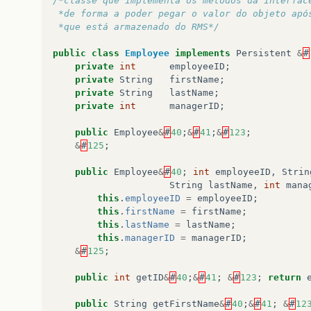
/*classe que implementa os métodos da interfac
 *de forma a poder pegar o valor do objeto apó
 *que está armazenado do RMS*/
public
class
Employee
implements
Persistent
&
#
private
int
employeeID
;
private
String
firstName
;
private
String
lastName
;
private
int
managerID
;
public
Employee
&
#
40
;
&
#
41
;
&
#
123
;
&
#
125
;
public
Employee
&
#
40
;
int
employeeID
,
Strin
String
lastName
,
int
mana
this
.
employeeID
=
employeeID
;
this
.
firstName
=
firstName
;
this
.
lastName
=
lastName
;
this
.
managerID
=
managerID
;
&
#
125
;
public
int
getID
&
#
40
;
&
#
41
;
&
#
123
;
return
public
String
getFirstName
&
#
40
;
&
#
41
;
&
#
12