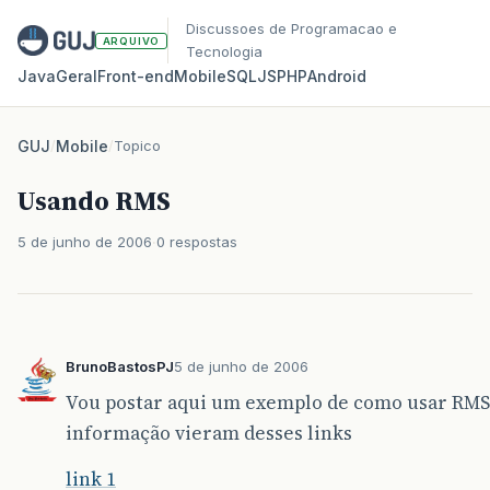
Discussoes de Programacao e
ARQUIVO
Tecnologia
Java
Geral
Front‑end
Mobile
SQL
JS
PHP
Android
GUJ
/
Mobile
/
Topico
Usando RMS
5 de junho de 2006
0 respostas
BrunoBastosPJ
5 de junho de 2006
Vou postar aqui um exemplo de como usar RMS 
informação vieram desses links
link 1