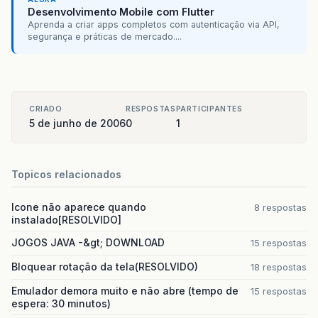
lastName
=
din
.
readUTF
&
#
40
;
&
#
41
;;
// TODO implementar
Desenvolvimento Mobile com Flutter
managerID
=
din
.
readInt
&
#
40
;
&
#
41
;;
Aprenda a criar apps completos com autenticação via API,
&
#
125
;
segurança e práticas de mercado....
&
#
125
;
&
#
125
;
protected
void
destroyApp
&
#
40
;
boolean
arg0
// TODO implementar
&
#
125
;
CRIADO
RESPOSTAS
PARTICIPANTES
&
#
125
;
5 de junho de 2006
0
1
Topicos relacionados
Icone não aparece quando
8 respostas
instalado[RESOLVIDO]
JOGOS JAVA -&gt; DOWNLOAD
15 respostas
Bloquear rotação da tela(RESOLVIDO)
18 respostas
Emulador demora muito e não abre (tempo de
15 respostas
espera: 30 minutos)