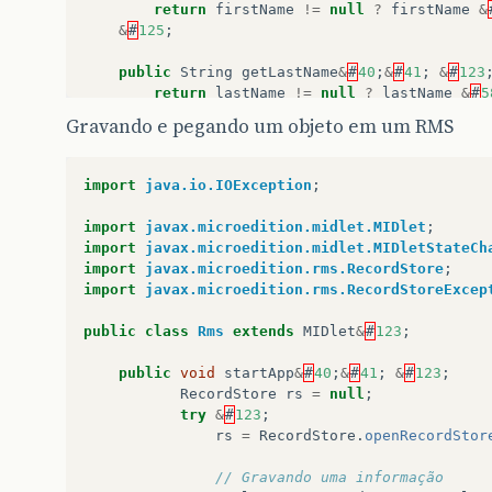
return
firstName
!=
null
?
firstName
&
&
#
125
;
public
String
getLastName
&
#
40
;
&
#
41
;
&
#
123
return
lastName
!=
null
?
lastName
&
#
5
&
#
125
;
Gravando e pegando um objeto em um RMS
public
int
getManagerID
&
#
40
;
&
#
41
;
&
#
123
;
import
java.io.IOException
;
public
String
toString
&
#
40
;
&
#
41
;
&
#
123
;
StringBuffer
b
=
new
StringBuffer
&
#
40
;
import
javax.microedition.midlet.MIDlet
;
b
.
append
&
#
40
;
'
&
#
123
;
'
&
#
41
;;
import
javax.microedition.midlet.MIDletStateCh
b
.
append
&
#
40
;
employeeID
&
#
41
;;
import
javax.microedition.rms.RecordStore
;
b
.
append
&
#
40
;
','
&
#
41
;;
import
javax.microedition.rms.RecordStoreExcep
b
.
append
&
#
40
;
firstName
&
#
41
;;
b
.
append
&
#
40
;
','
&
#
41
;;
public
class
Rms
extends
MIDlet
&
#
123
;
b
.
append
&
#
40
;
lastName
&
#
41
;;
b
.
append
&
#
40
;
','
&
#
41
;;
public
void
startApp
&
#
40
;
&
#
41
;
&
#
123
;
b
.
append
&
#
40
;
managerID
&
#
41
;;
RecordStore
rs
=
null
;
b
.
append
&
#
40
;
'
&
#
125
;
'
&
#
41
;;
try
&
#
123
;
return
b
.
toString
&
#
40
;
&
#
41
;;
rs
=
RecordStore
.
openRecordStor
&
#
125
;
// Gravando uma informação
public
byte
&
#
91
;
&
#
93
;
persist
&
#
40
;
&
#
41
;
t