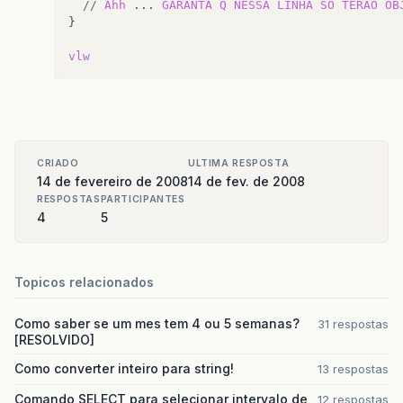
//
Ahh
...
GARANTA
Q
NESSA
LINHA
SO
TERAO
OB
}

vlw
CRIADO
ULTIMA RESPOSTA
14 de fevereiro de 2008
14 de fev. de 2008
RESPOSTAS
PARTICIPANTES
4
5
Topicos relacionados
Como saber se um mes tem 4 ou 5 semanas?
31 respostas
[RESOLVIDO]
Como converter inteiro para string!
13 respostas
Comando SELECT para selecionar intervalo de
12 respostas