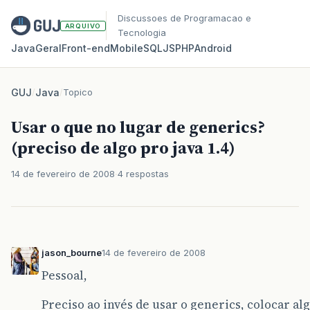
Discussoes de Programacao e
ARQUIVO
Tecnologia
Java
Geral
Front‑end
Mobile
SQL
JS
PHP
Android
GUJ
/
Java
/
Topico
Usar o que no lugar de generics?
(preciso de algo pro java 1.4)
14 de fevereiro de 2008
4 respostas
jason_bourne
14 de fevereiro de 2008
Pessoal,
Preciso ao invés de usar o generics, colocar al