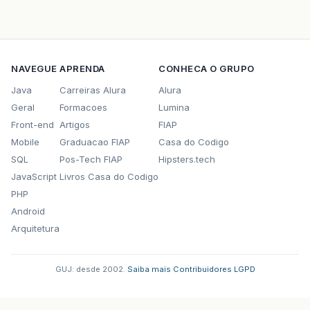
NAVEGUE
APRENDA
CONHECA O GRUPO
Java
Carreiras Alura
Alura
Geral
Formacoes
Lumina
Front-end
Artigos
FIAP
Mobile
Graduacao FIAP
Casa do Codigo
SQL
Pos-Tech FIAP
Hipsters.tech
JavaScript
Livros Casa do Codigo
PHP
Android
Arquitetura
GUJ: desde 2002.
·
Saiba mais
·
Contribuidores
·
LGPD