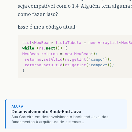
seja compatível com o 1.4. Alguém tem alguma 
como fazer isso?
Esse é meu código atual:
List
<
MeuBean
>
listaTabela
=
new
ArrayList
<
MeuB
while
(
rs
.
next
())
MeuBean
retorno
=
new
MeuBean
()
;
retorno
.
setAltId
(
rs
.
getInt
(
"campo"
))
;
retorno
.
setDltId
(
rs
.
getInt
(
"campo2"
))
;
ALURA
Desenvolvimento Back-End Java
Sua Carreira em desenvolvimento back-end Java: dos
fundamentos à arquitetura de sistemas...