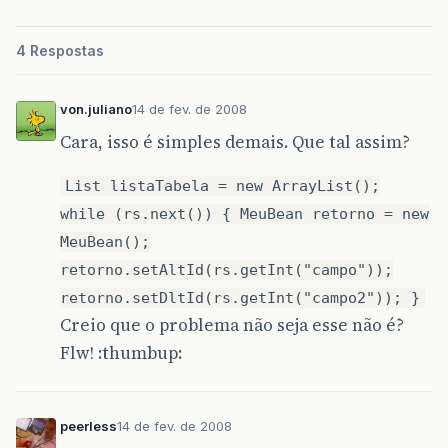
4 Respostas
von.juliano
14 de fev. de 2008
Cara, isso é simples demais. Que tal assim?
List listaTabela = new ArrayList();
while (rs.next()) { MeuBean retorno = new
MeuBean();
retorno.setAltId(rs.getInt("campo"));
retorno.setDltId(rs.getInt("campo2")); }
Creio que o problema não seja esse não é?
Flw! :thumbup:
peerless
14 de fev. de 2008