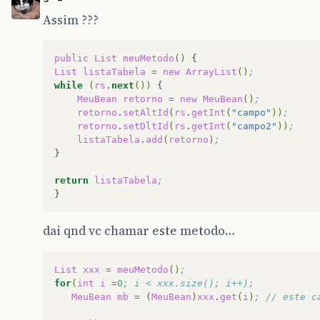
Assim ???
public
List
meuMetodo
()
List
listaTabela
=
new
ArrayList
()
;  
while
(
rs
.
next
())
{
MeuBean
retorno
=
new
MeuBean
()
;  
retorno
.
setAltId
(
rs
.
getInt
(
"campo"
))
;  
retorno
.
setDltId
(
rs
.
getInt
(
"campo2"
))
;  
listaTabela
.
add
(
retorno
)
;
}
return
listaTabela
;
dai qnd vc chamar este metodo…
List
xxx
=
meuMetodo
()
;
for
(
int
i
=
0
; i < xxx.size(); i++);
MeuBean
mb
=
(
MeuBean
)
xxx
.
get
(
i
)
; // este c