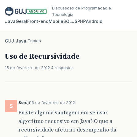
Discussoes de Programacao e
ARQUIVO
Tecnologia
Java
Geral
Front‑end
Mobile
SQL
JS
PHP
Android
GUJ
/
Java
/
Topico
Uso de Recursividade
15 de fevereiro de 2012
4 respostas
Soruji
15 de fevereiro de 2012
S
Existe alguma vantagem em se usar
algoritmo recursivo em Java? O que a
recursividade afeta no desempenho da