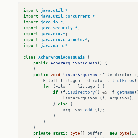
import
java.util.*
;
import
java.util.concurrent.*
;
import
java.io.*
;
import
java.security.*
;
import
java.nio.*
;
import
java.nio.channels.*
;
import
java.math.*
;
class
AcharArquivosIguais
{
public
AcharArquivosIguais
()
{
}
public
void
listarArquivos
(
File
diretorio
File
[]
listagem
=
diretorio
.
listFiles
(
for
(
File
f
:
listagem
)
{
if
(
f
.
isDirectory
()
&&
!
f
.
getName
(
listarArquivos
(
f
,
arquivos
);
}
else
{
arquivos
.
add
(
f
);
}
}
}
private
static
byte
[]
buffer
=
new
byte
[
10