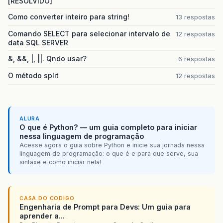
[RESOLVIDO]
}
catch
(
NoSuchAlgorithmException
ex
)
}
catch
(
IOException
ex
)
{
Como converter inteiro para string!
13 respostas
ex
.
printStackTrace
();
Comando SELECT para selecionar intervalo de
12 respostas
}
data SQL SERVER
return
s
;
}
&, &&, |, ||. Qndo usar?
6 respostas
public
void
acharArquivosIguais
(
Collectio
Map
<
String
,
List
<
File
>>
hash2file
=
ne
O método split
12 respostas
int
n
=
1
;
for
(
File
f
:
arquivos
)
{
System
.
err
.
printf
(
"\r%7d %,8dK %-
ALURA
String
hash
=
hashFile
(
f
);
O que é Python? — um guia completo para iniciar
List
<
File
>
files
;
nessa linguagem de programação
if
(
!
hash2file
.
containsKey
(
hash
))
Acesse agora o guia sobre Python e inicie sua jornada nessa
files
=
new
ArrayList
<
File
>
();
linguagem de programação: o que é e para que serve, sua
hash2file
.
put
(
hash
,
files
);
sintaxe e como iniciar nela!
}
else
{
files
=
hash2file
.
get
(
hash
);
}
files
.
add
(
f
);
CASA DO CODIGO
++
n
;
Engenharia de Prompt para Devs: Um guia para
}
aprender a...