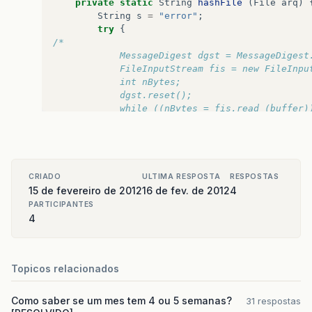
private
static
String
hashFile
(
File
arq
)
String
s
=
"error"
;
try
{
/*		
            MessageDigest dgst = MessageDigest
            FileInputStream fis = new FileInpu
            int nBytes;
            dgst.reset();
            while ((nBytes = fis.read (buffer)
                 dgst.update (buffer, 0, nByte
            }
            byte[] bytes = dgst.digest();
            fis.close();
*/
CRIADO
ULTIMA RESPOSTA
RESPOSTAS
MessageDigest
dgst
=
MessageDigest
15 de fevereiro de 2012
16 de fev. de 2012
4
DigestInputStream
dis
=
new
Digest
PARTICIPANTES
int
nBytes
;
4
dgst
.
reset
();
while
((
nBytes
=
dis
.
read
(
buffer
)
}
dis
.
close
();
Topicos relacionados
byte
[]
bytes
=
dgst
.
digest
();
BigInteger
bd
=
new
BigInteger
(
by
Como saber se um mes tem 4 ou 5 semanas?
31 respostas
s
=
bd
.
toString
(
16
);