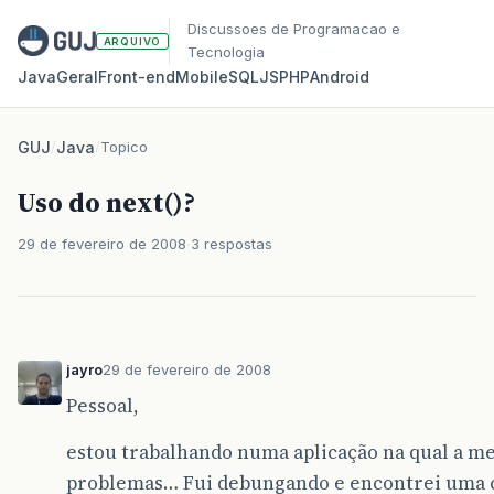
Discussoes de Programacao e
ARQUIVO
Tecnologia
Java
Geral
Front‑end
Mobile
SQL
JS
PHP
Android
GUJ
/
Java
/
Topico
Uso do next()?
29 de fevereiro de 2008
3 respostas
jayro
29 de fevereiro de 2008
Pessoal,
estou trabalhando numa aplicação na qual a m
problemas… Fui debungando e encontrei uma co