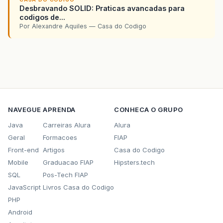
Desbravando SOLID: Praticas avancadas para
codigos de...
Por Alexandre Aquiles — Casa do Codigo
NAVEGUE
APRENDA
CONHECA O GRUPO
Java
Carreiras Alura
Alura
Geral
Formacoes
FIAP
Front-end
Artigos
Casa do Codigo
Mobile
Graduacao FIAP
Hipsters.tech
SQL
Pos-Tech FIAP
JavaScript
Livros Casa do Codigo
PHP
Android