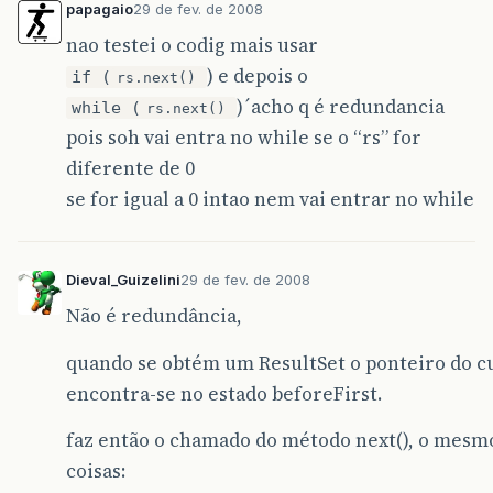
papagaio
29 de fev. de 2008
nao testei o codig mais usar
) e depois o
if (
rs.next()
)´acho q é redundancia
while (
rs.next()
pois soh vai entra no while se o “rs” for
diferente de 0
se for igual a 0 intao nem vai entrar no while
Dieval_Guizelini
29 de fev. de 2008
Não é redundância,
quando se obtém um ResultSet o ponteiro do c
encontra-se no estado beforeFirst.
faz então o chamado do método next(), o mesmo
coisas: