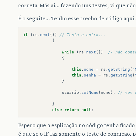
correta. Más ai… fazendo uns testes, vi que nã
É o seguite… Tenho esse trecho de código aqu
if
(
rs
.
next
())
// Testa e entra...
{
while
(
rs
.
next
())
// não cons
{
this
.
nome
=
rs
.
getString
(
"
this
.
senha
=
rs
.
getString
(
}
usuario
.
setNome
(
nome
);
// vem 
}
else
return
null
;
Espero que a esplicação no código tenha fica
é que se o IF faz somente o teste de condição, 