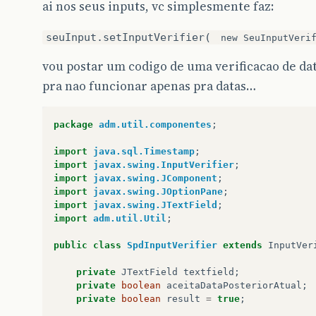
ai nos seus inputs, vc simplesmente faz:
seuInput.setInputVerifier(
new SeuInputVeri
vou postar um codigo de uma verificacao de da
pra nao funcionar apenas pra datas…
package
adm.util.componentes
;
import
java.sql.Timestamp
;
import
javax.swing.InputVerifier
;
import
javax.swing.JComponent
;
import
javax.swing.JOptionPane
;
import
javax.swing.JTextField
;
import
adm.util.Util
;
public
class
SpdInputVerifier
extends
InputVer
private
JTextField
textfield
;
private
boolean
aceitaDataPosteriorAtual
;
private
boolean
result
=
true
;