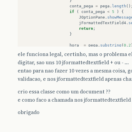
}
conta_pega
=
pega
.
length
()
if
(
conta_pega
<
5
)
{
JOptionPane
.
showMessag
jFormattedTextField4
.
s
return
;
}
hora
=
pega
.
substring
(
0
,
2
minuto
=
pega
.
substring
(
3
ele funciona legal, certinho, mas o problema e
conta_hora
=
Integer
.
parse
digitar, sao uns 10 jformattedtextfield + ou - …
conta_minuto
=
Integer
.
par
entao para nao fazer 10 vezes a mesma coisa, g
if
(
conta_hora
>
23
)
{
validacao, e nos jformattedtextfield apenas ch
JOptionPane
.
showMessag
jFormattedTextField4
.
s
return
;
crio essa classe como um document ??
}
e como faco a chamada nos jformattedtextfield 
if
(
conta_minuto
>
59
)
{
JOptionPane
.
showMessag
obrigado
jFormattedTextField4
.
s
return
;
}
}