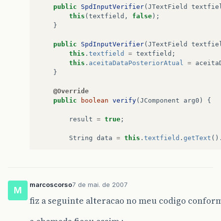
public
SpdInputVerifier
(
JTextField
textfie
this
(
textfield
,
false
);
}
public
SpdInputVerifier
(
JTextField
textfie
this
.
textfield
=
textfield
;
this
.
aceitaDataPosteriorAtual
=
aceita
}
@Override
public
boolean
verify
(
JComponent
arg0
)
{
result
=
true
;
String
data
=
this
.
textfield
.
getText
()
boolean
badFormat
=
false
;
if
(
data
!=
null
&&
data
.
length
()
>
0
)
marcoscorso
7 de mai. de 2007
M
if
(
data
.
length
()
==
8
)
{
fiz a seguinte alteracao no meu codigo confor
if
(
!
(
data
.
substring
(
2
,
3
).
eq