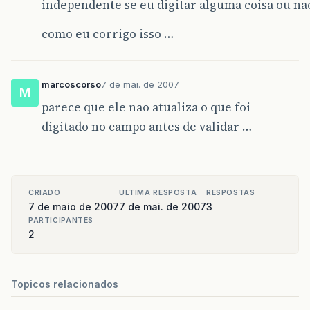
independente se eu digitar alguma coisa ou na
return
false
;
}
if
(
dataDigitada
.
after
(
dat
como eu corrigo isso …
return
true
;
JOptionPane
.
showMessag
}
"Data não pode ser
JOptionPane
.
ERROR_
}
marcoscorso
7 de mai. de 2007
M
result
=
false
;
parece que ele nao atualiza o que foi
}
digitado no campo antes de validar …
}
catch
(
Exception
exc
)
{
exc
.
printStackTrace
();
CRIADO
ULTIMA RESPOSTA
RESPOSTAS
}
7 de maio de 2007
7 de mai. de 2007
3
PARTICIPANTES
}
2
}
return
result
;
Topicos relacionados
}