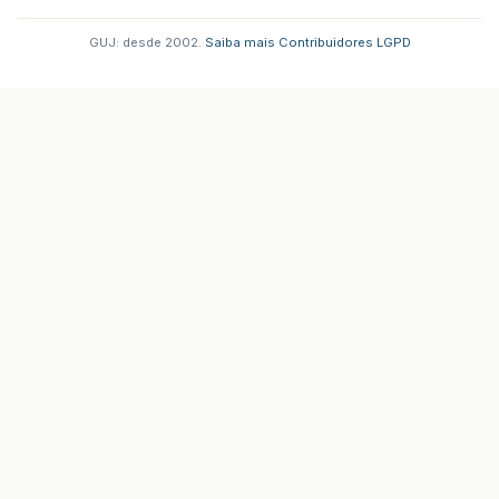
GUJ: desde 2002.
·
Saiba mais
·
Contribuidores
·
LGPD