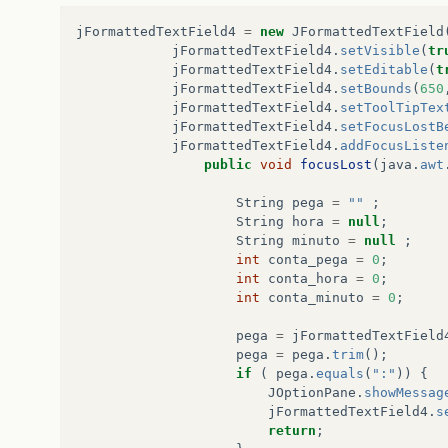
jFormattedTextField4
=
new
JFormattedTextField
jFormattedTextField4
.
setVisible
(
tr
jFormattedTextField4
.
setEditable
(
t
jFormattedTextField4
.
setBounds
(
650
jFormattedTextField4
.
setToolTipTex
jFormattedTextField4
.
setFocusLostB
jFormattedTextField4
.
addFocusListe
public
void
focusLost
(
java
.
awt
String
pega
=
""
;
String
hora
=
null
;
String
minuto
=
null
;
int
conta_pega
=
0
;
int
conta_hora
=
0
;
int
conta_minuto
=
0
;
pega
=
jFormattedTextField
pega
=
pega
.
trim
();
if
(
pega
.
equals
(
":"
))
{
JOptionPane
.
showMessag
jFormattedTextField4
.
s
return
;