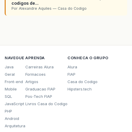
codigos de...
Por Alexandre Aquiles — Casa do Codigo
NAVEGUE
APRENDA
CONHECA O GRUPO
Java
Carreiras Alura
Alura
Geral
Formacoes
FIAP
Front-end
Artigos
Casa do Codigo
Mobile
Graduacao FIAP
Hipsters.tech
SQL
Pos-Tech FIAP
JavaScript
Livros Casa do Codigo
PHP
Android
Arquitetura