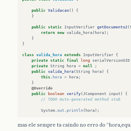
}
public
Validacao
()
{
if
(
badFormat
)
{
}
JOptionPane
.
showMessageDialog
(
null
public
static
InputVerifier
getDocumento2
(
"Digite a data no formato DD/M
return
new
valida_hora
(
hora
);
JOptionPane
.
ERROR_MESSAGE
);
}
result
=
false
;
}
}
else
if
(
data
.
length
()
>
0
)
{
class
valida_hora
extends
InputVerifier
{
private
static
final
long
serialVersionUID
if
(
!
Util
.
isDateValid
(
data
))
{
private
String
hora
=
null
;
public
valida_hora
(
String
hora
)
{
JOptionPane
.
showMessageDialog
(
this
.
hora
=
hora
;
JOptionPane
.
ERROR_MESS
}
result
=
false
;
@Override
public
boolean
verify
(
JComponent
input
)
{
}
else
if
(
!
aceitaDataPosteriorAtu
// TODO Auto-generated method stub
try
{
System
.
out
.
println
(
hora
);
Timestamp
dataDigitada
=
U
if
(
hora
.
equals
(
":"
))
{
mas ele sempre ta caindo no erro do “hora,equa
JOptionPane
.
showMessageDialog
(
null
Timestamp
dataAtual
=
Util