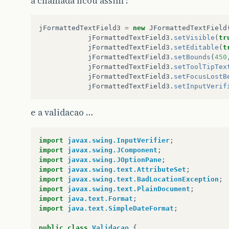
a chamada ficou assim :
data
=
data
.
substring
(
0
,
2
this
.
textfield
.
setText
(
dat
jFormattedTextField3
=
new
JFormattedTextField
jFormattedTextField3
.
setVisible
(
tr
}
else
{
jFormattedTextField3
.
setEditable
(
t
jFormattedTextField3
.
setBounds
(
450
badFormat
=
true
;
jFormattedTextField3
.
setToolTipTex
jFormattedTextField3
.
setFocusLostB
}
jFormattedTextField3
.
setInputVerif
}
else
if
(
data
.
length
()
==
10
)
{
e a validacao …
if
(
!
(
data
.
substring
(
2
,
3
).
equ
badFormat
=
true
;
import
javax.swing.InputVerifier
;
import
javax.swing.JComponent
;
}
import
javax.swing.JOptionPane
;
import
javax.swing.text.AttributeSet
;
}
else
{
import
javax.swing.text.BadLocationException
;
import
javax.swing.text.PlainDocument
;
badFormat
=
true
;
import
java.text.Format
;
import
java.text.SimpleDateFormat
;
}
public
class
Validacao
{