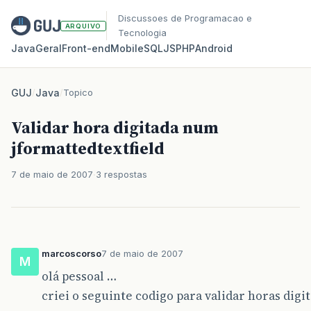
Discussoes de Programacao e
ARQUIVO
Tecnologia
Java
Geral
Front‑end
Mobile
SQL
JS
PHP
Android
GUJ
/
Java
/
Topico
Validar hora digitada num
jformattedtextfield
7 de maio de 2007
3 respostas
marcoscorso
7 de maio de 2007
M
olá pessoal …
criei o seguinte codigo para validar horas dig