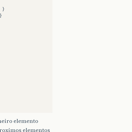
}
}
imeiro elemento
 proximos elementos