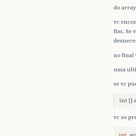
do array
}
vc enco
fim. Se 
desnece
no final
uma ult
se vc pu
int [] 
vc so pr
int
an