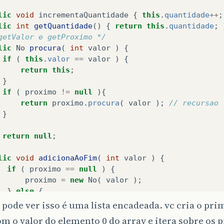
lic
void
incrementaQuantidade
{
this
.
quantidade
++
;
lic
int
getQuantidade
()
{
return
this
.
quantidade
;
getValor e getProximo */
lic
No
procura
(
int
valor
)
{
if
(
this
.
valor
==
valor
)
{
return
this
;
}
if
(
proximo
!=
null
){
return
proximo
.
procura
(
valor
);
// recursao
}
return
null
;
lic
void
adicionaAoFim
(
int
valor
)
{
if
(
proximo
==
null
)
{
proximo
=
new
No
(
valor
);
}
else
{
proximo
.
adicionaAoFim
(
valor
);
// recursao
pode ver isso é uma lista encadeada. vc cria o pr
}
 o valor do elemento 0 do array e itera sobre os