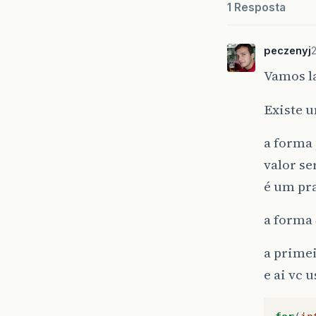
1 Resposta
peczenyj
2
Vamos l
Existe 
a forma 
valor se
é um pra
a forma
a primei
e ai vc 