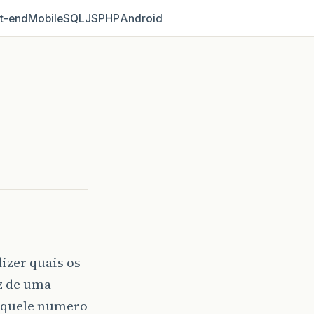
t‑end
Mobile
SQL
JS
PHP
Android
izer quais os
z de uma
 aquele numero