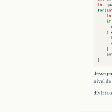
int
qu
for
(
in
in
if
}
}
an
}
desse je
nivel de
divirta-