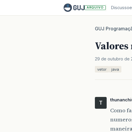
Discussoe
ARQUIVO
GUJ
Programaç
/
Valores 
29 de outubro de 
vetor
java
thunanchi
T
Como faç
numeros
maneira