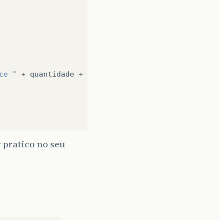
ce "
+
quantidade
+
" vezes "
);
 pratico no seu