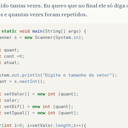
tido tantas vezes. Eu quero que no final ele só dig
s e quantas vezes foram repetidos.
static
void
main
(
String
[]
args
)
{
anner
s
=
new
Scanner
(
System
.
in
);
t
quant
;
t
cont
=
0
;
t
atual
;
stem
.
out
.
println
(
"Digite o tamanho do vetor"
);
ant
=
s
.
nextInt
();
t
vetValor
[]
=
new
int
[
quant
]
;
t
valor
;
t
vetDif
[]
=
new
int
[
quant
]
;
t
vetIgual
[]
=
new
int
[
quant
]
;
r
(
int
i
=
0
;
i
<
vetValor
.
length
;
i
++
){