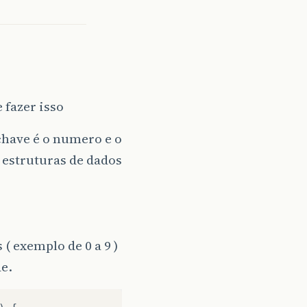
 fazer isso
chave é o numero e o
s estruturas de dados
( exemplo de 0 a 9 )
e.