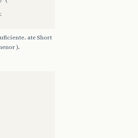
)
{
;
ficiente. ate Short
menor ).