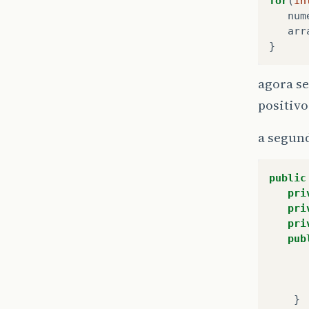
for
(
in
num
arr
}
agora se
positivo
a segund
public
pri
pri
pri
pub
}