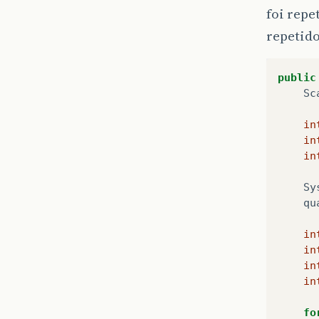
foi repe
repetido
public
Sc
in
in
in
Sy
qu
in
in
in
in
fo