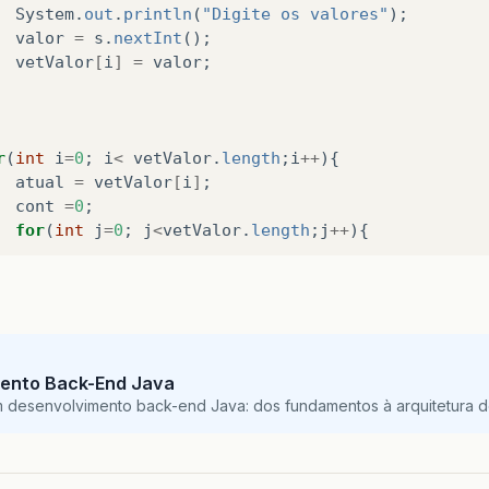
System
.
out
.
println
(
"Digite os valores"
);
valor
=
s
.
nextInt
();
vetValor
[
i
]
=
valor
;
r
(
int
i
=
0
;
i
<
vetValor
.
length
;
i
++
){
atual
=
vetValor
[
i
]
;
cont
=
0
;
for
(
int
j
=
0
;
j
<
vetValor
.
length
;
j
++
){
if
(
vetValor
[
j
]
==
atual
){
cont
++
;
vetIgual
[
i
]
=
atual
;
}
else
{
vetDif
[
j
]
=
atual
;
ento Back-End Java
m desenvolvimento back-end Java: dos fundamentos à arquitetura de
}
}