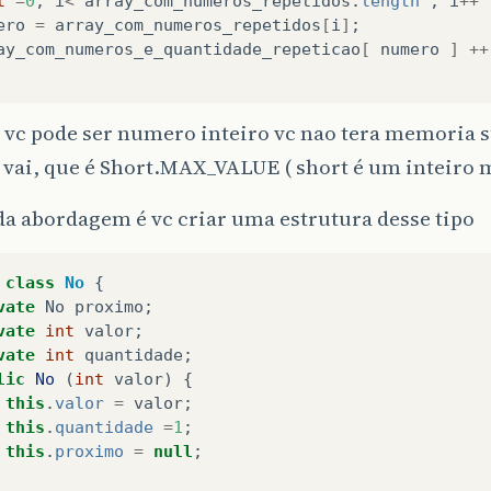
t
=
0
;
i
<
array_com_numeros_repetidos
.
length
;
i
++
ero
=
array_com_numeros_repetidos
[
i
]
;
ay_com_numeros_e_quantidade_repeticao
[
numero
]
++
 vc pode ser numero inteiro vc nao tera memoria su
 vai, que é Short.MAX_VALUE ( short é um inteiro 
a abordagem é vc criar uma estrutura desse tipo
class
No
{
vate
No
proximo
;
vate
int
valor
;
vate
int
quantidade
;
lic
No
(
int
valor
)
{
this
.
valor
=
valor
;
this
.
quantidade
=
1
;
this
.
proximo
=
null
;