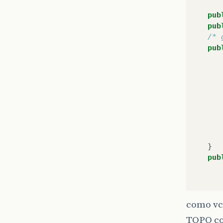
pub
pub
/* 
pub
}
pub
como vc 
TOPO com
}