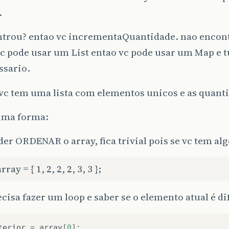
.
ntrou? entao vc incrementaQuantidade. nao encon
vc pode usar um List entao vc pode usar um Map e t
ssario.
 vc tem uma lista com elementos unicos e as quant
ima forma:
der ORDENAR o array, fica trivial pois se vc tem a
array = { 1, 2, 2, 2, 3, 3 };
ecisa fazer um loop e saber se o elemento atual é di
terior
=
array
[
0
]
;