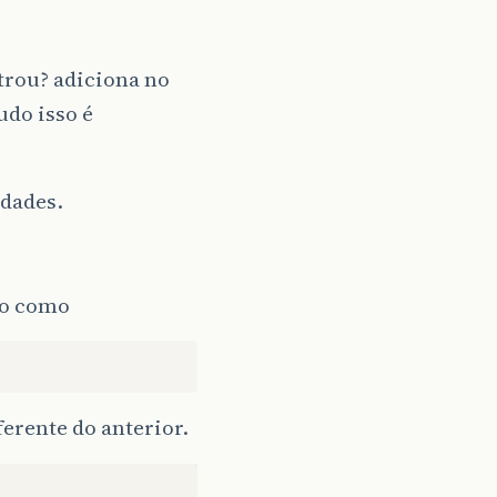
trou? adiciona no
udo isso é
idades.
lgo como
ferente do anterior.