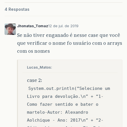
opmenu
=
leia
.
nextInt
();
4 Respostas
switch
(
opmenu
){
case
1
:
Jhonatas_Tomaz
12 de jul. de 2019
System
.
out
.
println
(
"\nlivros p
"1- Como fazer sentido
Se não tiver enganado é nesse case que você
"2- Código Limpo - Aut
que verificar o nome fo usuário com o arrays
"3- Basquete 101 - Aut
System
.
out
.
println
(
"Informe o 
com os nomes
op
=
leia
.
nextInt
();
switch
(
op
){
Lucas_Matos:
case
1
:
case 2:
System
.
out
.
println
(
"In
nomePessoa
=
leia
.
next
System.out.println(“Selecione um
nomes
.
add
(
nomePessoa
);
Livro para devolução.\n” + “1-
System
.
out
.
println
(
"Nú
Como fazer sentido e bater o
+
"Ttitulo: Com
martelo-Autor: Alexandro
"Autor:  Alexa
"Ano: 2017\n"
+
Aolchique - Ano: 2017\n” + “2-
"status: Dispo