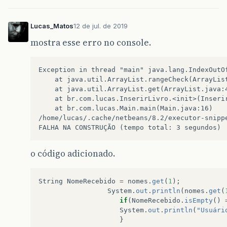
}
case
2
:
Lucas_Matos
12 de jul. de 2019
System
.
out
.
println
(
"In
nomePessoa
=
leia
.
next
mostra esse erro no console.
nomes
.
add
(
nomePessoa
);
System
.
out
.
println
(
"Nú
Exception in thread "main" java.lang.IndexOutO
+
"Ttitulo: Cód
	at java.util.ArrayList.rangeCheck(ArrayLis
"Autor:  Tio B
	at java.util.ArrayList.get(ArrayList.java:
"Ano: 2001\n"
+
	at br.com.lucas.InserirLivro.<init>(Inseri
"status: Dispo
	at br.com.lucas.Main.main(Main.java:16)
"Emprestado pa
/home/lucas/.cache/netbeans/8.2/executor-snipp
System
.
out
.
println
(
"li
FALHA NA CONSTRUÇÃO (tempo total: 3 segundos)
System
.
out
.
println
(
"--
o código adicionado.
System
.
out
.
println
(
"\n
"1- Como fazer
"2- Código Lim
String
NomeRecebido
=
nomes
.
get
(
1
);
"3- Basquete 1
System
.
out
.
println
(
nomes
.
get
(
System
.
out
.
println
(
"In
if
(
NomeRecebido
.
isEmpty
()
op
=
leia
.
nextInt
();
System
.
out
.
println
(
"Usuári
}
if
(
op
==
2
){