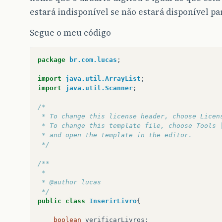
estará indisponível se não estará disponível pa
Segue o meu código
package
br.com.lucas
;
import
java.util.ArrayList
;
import
java.util.Scanner
;
/*
 * To change this license header, choose Licen
 * To change this template file, choose Tools 
 * and open the template in the editor.
 */
/**
 *
 * @author lucas
 */
public
class
InserirLivro
{
boolean
verificarLivros
;