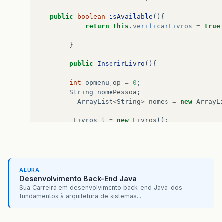
public
boolean
isAvailable
(){
return
this
.
verificarLivros
=
true
}
public
InserirLivro
(){
int
opmenu
,
op
=
0
;
String
nomePessoa
;
ArrayList
<
String
>
nomes
=
new
ArrayL
Livros
l
=
new
Livros
();
Scanner
leia
=
new
Scanner
(
System
.
in
)
System
.
out
.
println
(
"Biblioteca-Ágil\n
ALURA
System
.
out
.
println
(
"1- Retirar livro\
Desenvolvimento Back-End Java
"2- Devolver livro
Sua Carreira em desenvolvimento back-end Java: dos
"3- Doar livro\n"
)
fundamentos à arquitetura de sistemas...
System
.
out
.
println
(
"Informe o número 