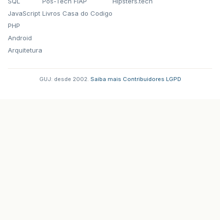
SQL
Pos-Tech FIAP
Hipsters.tech
}
JavaScript
Livros Casa do Codigo
PHP
Android
Arquitetura
GUJ: desde 2002.
·
Saiba mais
·
Contribuidores
·
LGPD