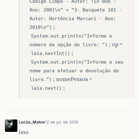
Código Limpo - Autor: Tio Bob -
"Emprestado pa
Ano: 2001\n” + “3- Basquete 101 -
System
.
out
.
println
(
"li
System
.
out
.
println
(
"--
Autor: Hortência Marcari - Ano:
;
2010\n”)
System
.
out
.
println
(
"\n
System.out.println("Informe o
"1- Como fazer
; op =
número da opção do livro: ")
"2- Código Lim
"3- Basquete 1
;
leia.nextInt()
System
.
out
.
println
(
"In
System.out.println(“Informe o seu
op
=
leia
.
nextInt
();
if
(
op
==
1
){
nome para efetuar a devolução do
if
(
verificarLivros
; nomePessoa =
livro.”)
System
.
out
.
pri
System
.
out
.
pri
;
leia.next()
"1- Co
"2- Có
"3- Ba
System
.
out
.
pri
op
=
leia
.
next
}
else
{
Lucas_Matos
12 de jul. de 2019
System
.
out
.
pri
isso
}