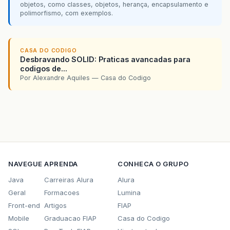
objetos, como classes, objetos, herança, encapsulamento e
polimorfismo, com exemplos.
case
2
:
System
.
out
.
println
(
"Selecione
"1- Como f
CASA DO CODIGO
"2- Código
Desbravando SOLID: Praticas avancadas para
"3- Basque
codigos de...
System
.
out
.
println
(
"Informe o
Por Alexandre Aquiles — Casa do Codigo
op
=
leia
.
nextInt
();
System
.
out
.
println
(
"Informe o
nomePessoa
=
leia
.
next
();
//código para devolução aqui...
break
;
case
3
:
System
.
out
.
println
(
"essa é a o
NAVEGUE
APRENDA
CONHECA O GRUPO
break
;
default
:
Java
Carreiras Alura
Alura
System
.
out
.
println
(
"Informe o 
Geral
Formacoes
Lumina
break
;
Front-end
Artigos
FIAP
}
Mobile
Graduacao FIAP
Casa do Codigo
}