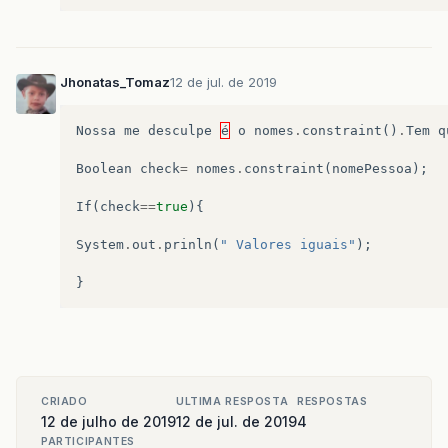
if
(
verificarLivros
System
.
out
.
pri
System
.
out
.
pri
"1- Co
Jhonatas_Tomaz
12 de jul. de 2019
"2- Có
"3- Ba
System
.
out
.
pri
Nossa
me
desculpe
é
o
nomes
.
constraint
()
.
Tem
q
op
=
leia
.
next
}
else
{
Boolean
check
=
nomes
.
constraint
(
nomePessoa
);
System
.
out
.
pri
}
If
(
check
==
true
){
}
System
.
out
.
prinln
(
" Valores iguais"
);
case
3
:
System
.
out
.
println
(
"In
}
nomePessoa
=
leia
.
next
nomes
.
add
(
nomePessoa
);
System
.
out
.
println
(
"Nú
+
"Ttitulo: Bas
"Autor:  Hortê
CRIADO
ULTIMA RESPOSTA
RESPOSTAS
"Ano: 2010\n"
+
12 de julho de 2019
12 de jul. de 2019
4
"status: Dispo
PARTICIPANTES
"Emprestado pa