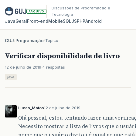
Discussoes de Programacao e
ARQUIVO
Tecnologia
Java
Geral
Front‑end
Mobile
SQL
JS
PHP
Android
GUJ
/
Programação
/
Topico
Verificar disponibilidade de livro
12 de julho de 2019
4 respostas
java
Lucas_Matos
12 de julho de 2019
Olá pessoal, estou tentando fazer uma verifica
Necessito mostrar a lista de livros que o usuári
nome que o usuário digitou é igual ao que está