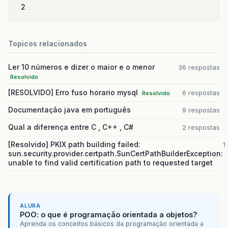
2
System
.
out
.
println
(
"li
System
.
out
.
println
(
"--
Topicos relacionados
System
.
out
.
println
(
"\n
"1- Como fazer
Ler 10 números e dizer o maior e o menor
"2- Código Lim
36 respostas
"3- Basquete 1
Resolvido
System
.
out
.
println
(
"In
[RESOLVIDO] Erro fuso horario mysql
6 respostas
Resolvido
op
=
leia
.
nextInt
();
Documentação java em português
9 respostas
if
(
op
==
3
){
Qual a diferença entre C , C++ , C#
2 respostas
if
(
verificarLivros
[Resolvido] PKIX path building failed:
System
.
out
.
pri
1
sun.security.provider.certpath.SunCertPathBuilderException:
}
else
{
unable to find valid certification path to requested target
System
.
out
.
pri
}
break
;
}
default
:
System
.
out
.
printl
ALURA
POO: o que é programação orientada a objetos?
}
break
;
Aprenda os conceitos básicos da programação orientada a