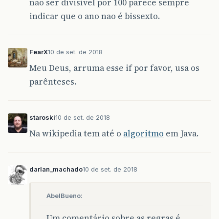
nao ser divisível por 100 parece sempre
indicar que o ano nao é bissexto.
FearX
10 de set. de 2018
Meu Deus, arruma esse if por favor, usa os
parênteses.
staroski
10 de set. de 2018
Na wikipedia tem até o
algoritmo
em Java.
darlan_machado
10 de set. de 2018
AbelBueno:
Um comentário sobre as regras é