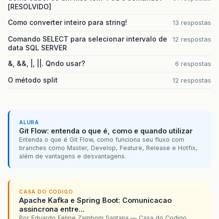
[RESOLVIDO]
Como converter inteiro para string!
13 respostas
Comando SELECT para selecionar intervalo de
12 respostas
data SQL SERVER
&, &&, |, ||. Qndo usar?
6 respostas
O método split
12 respostas
ALURA
Git Flow: entenda o que é, como e quando utilizar
Entenda o que é Git Flow, como funciona seu fluxo com
branches como Master, Develop, Feature, Release e Hotfix,
além de vantagens e desvantagens.
CASA DO CODIGO
Apache Kafka e Spring Boot: Comunicacao
assincrona entre...
Por Eduardo Felipe Zambom Santana — Casa do Codigo