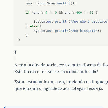
ano
=
inputScan
.
nextInt
();
if
(
ano
%
4
!=
0
&&
ano
%
400
!=
0
)
{
System
.
out
.
println
(
"Ano não é bissexto
}
else
{
System
.
out
.
println
(
"Ano bissexto"
);
}
}
}
A minha dúvida seria, existe outra forma de fa
Esta forma que usei seria a mais indicada?
Estou estudando em casa, iniciando na linguag
que encontro, agradeço aos colegas desde já.