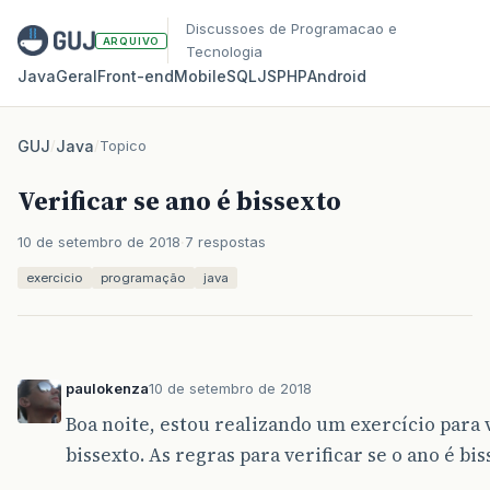
Discussoes de Programacao e
ARQUIVO
Tecnologia
Java
Geral
Front‑end
Mobile
SQL
JS
PHP
Android
GUJ
/
Java
/
Topico
Verificar se ano é bissexto
10 de setembro de 2018
7 respostas
exercicio
programação
java
paulokenza
10 de setembro de 2018
Boa noite, estou realizando um exercício para 
bissexto. As regras para verificar se o ano é bis