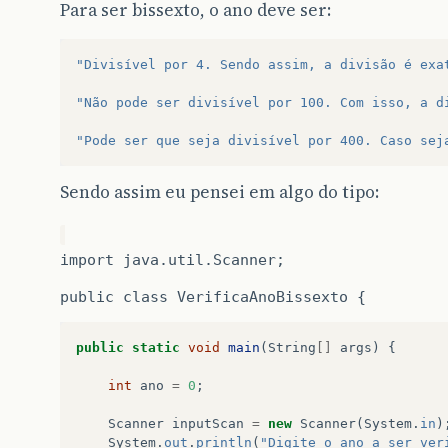
Para ser bissexto, o ano deve ser:
"Divisível por 4. Sendo assim, a divisão é exa
"Não pode ser divisível por 100. Com isso, a d
"Pode ser que seja divisível por 400. Caso sej
Sendo assim eu pensei em algo do tipo:
import java.util.Scanner;
public class VerificaAnoBissexto {
public
static
void
main
(
String
[]
args
)
{
int
ano
=
0
;
Scanner
inputScan
=
new
Scanner
(
System
.
in
)
System
.
out
.
println
(
"Digite o ano a ser ver