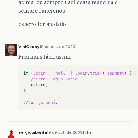
acima, eu sempre usei dessa maneira e
sempre funcionou
espero ter ajudado
ViniGodoy
19 de out. de 2009
Fica mais fácil assim:
if
(
login
==
null
||
login
.
trim
()
.
isEmpty
())
//
Erro
.
Login
vazio
return
;
}
//
C
ó
digo
aqui
sergiotaborda
19 de out. de 2009
1 like