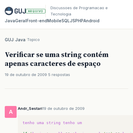
Discussoes de Programacao e
ARQUIVO
Tecnologia
Java
Geral
Front‑end
Mobile
SQL
JS
PHP
Android
GUJ
/
Java
/
Topico
Verificar se uma string contém
apenas caracteres de espaço
19 de outubro de 2009
5 respostas
Andr_Sestari
19 de outubro de 2009
A
tenho
uma
string
tenho
um