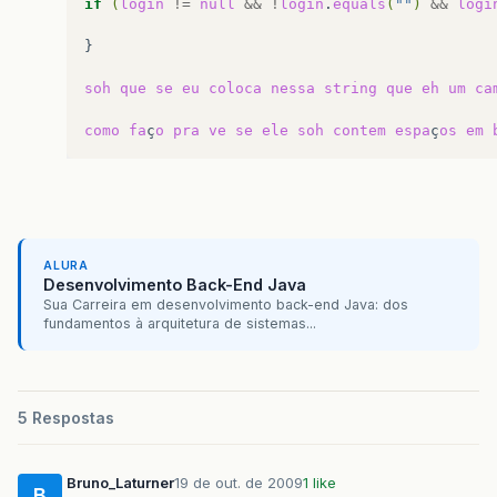
if
(
login
!=
null
&&
!
login
.
equals
(
""
)
&&
logi
}

soh
que
se
eu
coloca
nessa
string
que
eh
um
ca
como
fa
ç
o
pra
ve
se
ele
soh
contem
espa
ç
os
em
ALURA
Desenvolvimento Back-End Java
Sua Carreira em desenvolvimento back-end Java: dos
fundamentos à arquitetura de sistemas...
5 Respostas
Bruno_Laturner
19 de out. de 2009
1 like
B