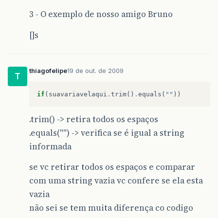
3 - O exemplo de nosso amigo Bruno
[]s
thiagofelipe
19 de out. de 2009
T
if
(
suavariavelaqui
.
trim
()
.
equals
(
""
))
.trim() -> retira todos os espaços
.equals("") -> verifica se é igual a string
informada
se vc retirar todos os espaços e comparar
com uma string vazia vc confere se ela esta
vazia
não sei se tem muita diferença co codigo