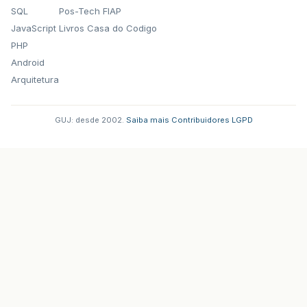
SQL
Pos-Tech FIAP
JavaScript
Livros Casa do Codigo
PHP
Android
Arquitetura
GUJ: desde 2002.
·
Saiba mais
·
Contribuidores
·
LGPD