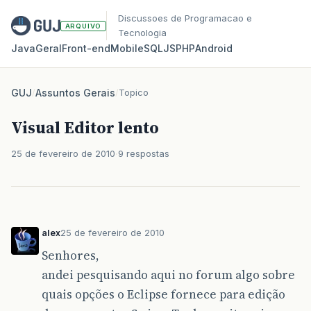
Discussoes de Programacao e
ARQUIVO
Tecnologia
Java
Geral
Front‑end
Mobile
SQL
JS
PHP
Android
GUJ
/
Assuntos Gerais
/
Topico
Visual Editor lento
25 de fevereiro de 2010
9 respostas
alex
25 de fevereiro de 2010
Senhores,
andei pesquisando aqui no forum algo sobre
quais opções o Eclipse fornece para edição