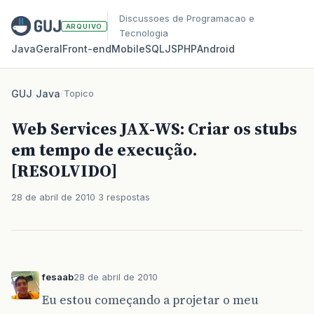
Discussoes de Programacao e
ARQUIVO
Tecnologia
Java
Geral
Front‑end
Mobile
SQL
JS
PHP
Android
GUJ
/
Java
/
Topico
Web Services JAX-WS: Criar os stubs
em tempo de execução.
[RESOLVIDO]
28 de abril de 2010
3 respostas
fesaab
28 de abril de 2010
Eu estou começando a projetar o meu