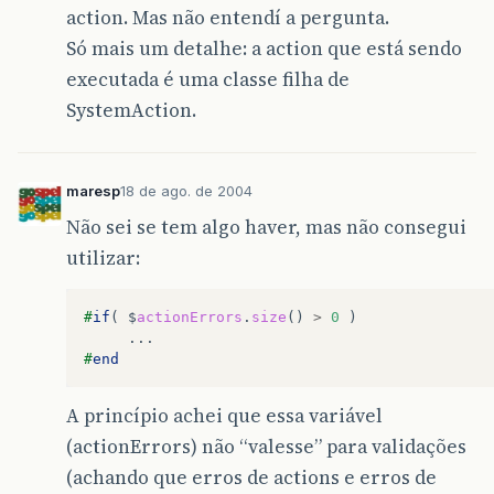
action. Mas não entendí a pergunta.
Só mais um detalhe: a action que está sendo
executada é uma classe filha de
SystemAction.
maresp
18 de ago. de 2004
Não sei se tem algo haver, mas não consegui
utilizar:
#
if
(
$
actionErrors
.
size
()
>
0
)
     ...
#
end
A princípio achei que essa variável
(actionErrors) não “valesse” para validações
(achando que erros de actions e erros de