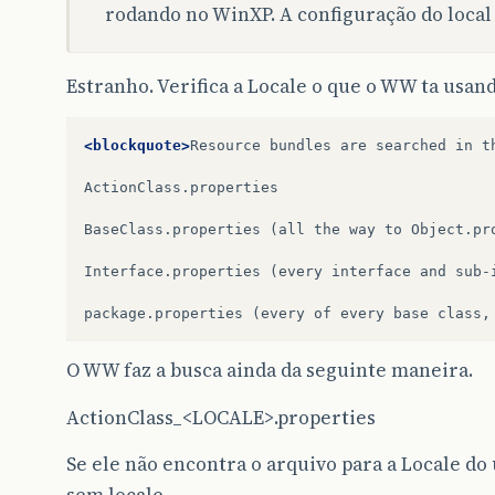
rodando no WinXP. A configuração do local e
Estranho. Verifica a Locale o que o WW ta usan
<blockquote>
Resource
bundles
are
searched
in
t
ActionClass.properties

BaseClass.properties
(all
the
way
to
Object.pro
Interface.properties
(every
interface
and
sub-
package.properties
(every
of
every
base
class,
O WW faz a busca ainda da seguinte maneira.
ActionClass_<LOCALE>.properties
Se ele não encontra o arquivo para a Locale do 