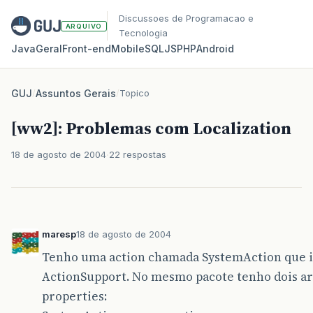
Discussoes de Programacao e
ARQUIVO
Tecnologia
Java
Geral
Front‑end
Mobile
SQL
JS
PHP
Android
GUJ
/
Assuntos Gerais
/
Topico
[ww2]: Problemas com Localization
18 de agosto de 2004
22 respostas
maresp
18 de agosto de 2004
Tenho uma action chamada SystemAction que
ActionSupport. No mesmo pacote tenho dois ar
properties: