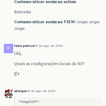
Costumo utizar assim na action:
Entenda:
Costumo utizar assim na VIEW:
:oops: :oops:
:oops:
fabio.patricio
18 de ago. de 2004
F
Olá,
Quais as configurações locais do SO?
]['s
aborges
18 de ago. de 2004
“fabgp2001”: