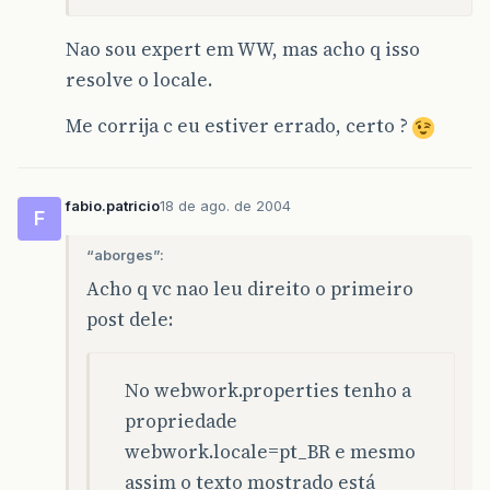
Nao sou expert em WW, mas acho q isso
resolve o locale.
Me corrija c eu estiver errado, certo ?
fabio.patricio
18 de ago. de 2004
F
“aborges”:
Acho q vc nao leu direito o primeiro
post dele:
No webwork.properties tenho a
propriedade
webwork.locale=pt_BR e mesmo
assim o texto mostrado está