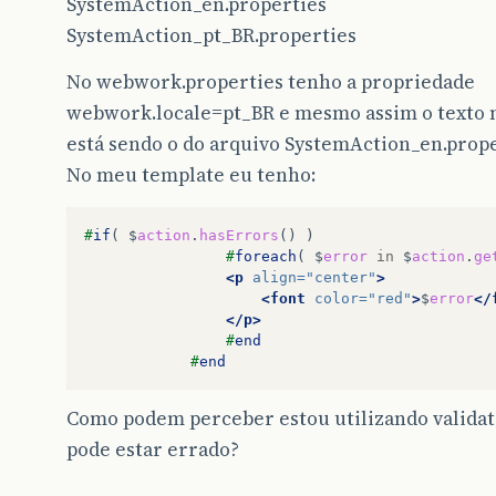
SystemAction_en.properties
SystemAction_pt_BR.properties
No webwork.properties tenho a propriedade
webwork.locale=pt_BR e mesmo assim o texto
está sendo o do arquivo SystemAction_en.prope
No meu template eu tenho:
#
if
(
$
action
.
hasErrors
()
)
#
foreach
(
$
error
in
$
action
.
ge
<p
align=
"center"
>
<font
color=
"red"
>
$
error
</
</p>
#
end
#
end
Como podem perceber estou utilizando validat
pode estar errado?