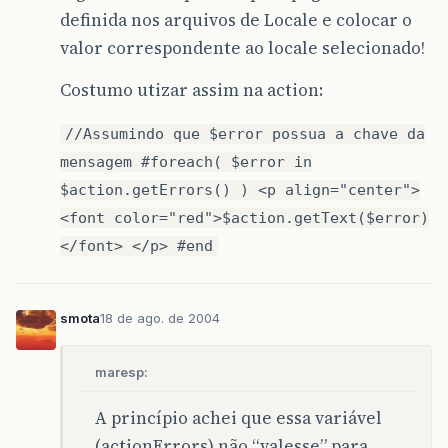
definida nos arquivos de Locale e colocar o
valor correspondente ao locale selecionado!
Costumo utizar assim na action:
//Assumindo que $error possua a chave da
mensagem #foreach( $error in
$action.getErrors() ) <p align="center">
<font color="red">$action.getText($error)
</font> </p> #end
smota
18 de ago. de 2004
maresp:
A princípio achei que essa variável
(actionErrors) não “valesse” para