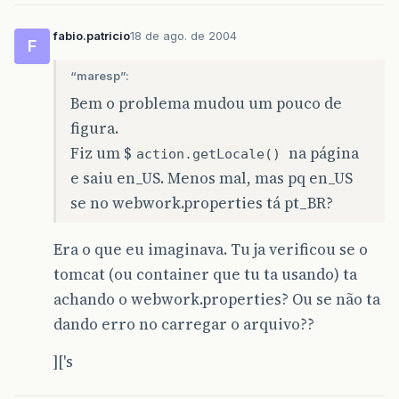
fabio.patricio
18 de ago. de 2004
F
“maresp”:
Bem o problema mudou um pouco de
figura.
Fiz um $
na página
action.getLocale()
e saiu en_US. Menos mal, mas pq en_US
se no webwork.properties tá pt_BR?
Era o que eu imaginava. Tu ja verificou se o
tomcat (ou container que tu ta usando) ta
achando o webwork.properties? Ou se não ta
dando erro no carregar o arquivo??
]['s