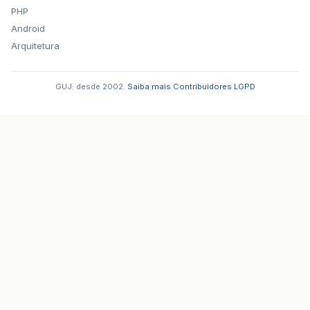
PHP
Android
Arquitetura
GUJ: desde 2002.
·
Saiba mais
·
Contribuidores
·
LGPD