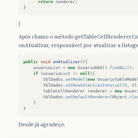
return
renderer
;
}
}
Após chamo o método getTableCellRenderer
onAtualizar, responsável por atualizar a listag
public
void
onAtualizar
(){
usuarioList
=
new
UsuarioDAO
().
findALL
();
if
(
usuarioList
!=
null
){
tblDados
.
setModel
(
new
UsuarioTableMode
tblDados
.
setRowSelectionInterval
(
0
,
0
)
TableCellRenderer
renderer
=
new
Usuar
tblDados
.
setDefaultRenderer
(
Object
.
cla
}
}
Desde já agradeço.