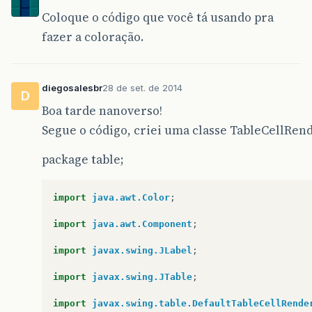
Coloque o código que você tá usando pra
fazer a coloração.
diegosalesbr
28 de set. de 2014
D
Boa tarde nanoverso!
Segue o código, criei uma classe TableCellRend
package table;
import
java.awt.Color
;
import
java.awt.Component
;
import
javax.swing.JLabel
;
import
javax.swing.JTable
;
import
javax.swing.table.DefaultTableCellRende