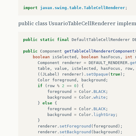
import
javax.swing.table.TableCellRenderer
;
public class UsuarioTableCellRenderer implem
public
static
final
DefaultTableCellRenderer
D
public
Component
getTableCellRendererComponent
boolean
isSelected
,
boolean
hasFocus
,
int
Component
renderer
=
DEFAULT_RENDERER
.
ge
table
,
value
,
isSelected
,
hasFocus
,
row
,
((
JLabel
)
renderer
).
setOpaque
(
true
);
Color
foreground
,
background
;
if
(
row
%
2
==
0
)
{
foreground
=
Color
.
BLACK
;
background
=
Color
.
white
;
}
else
{
foreground
=
Color
.
BLACK
;
background
=
Color
.
lightGray
;
}
renderer
.
setForeground
(
foreground
);
renderer
.
setBackground
(
background
);