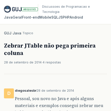
Discussoes de Programacao e
ARQUIVO
Tecnologia
Java
Geral
Front‑end
Mobile
SQL
JS
PHP
Android
GUJ
/
Java
/
Topico
Zebrar JTable não pega primeira
coluna
28 de setembro de 2014
4 respostas
diegosalesbr
28 de setembro de 2014
D
Pessoal, sou novo no Java e após alguns
materiais e exemplos consegui zebrar meu