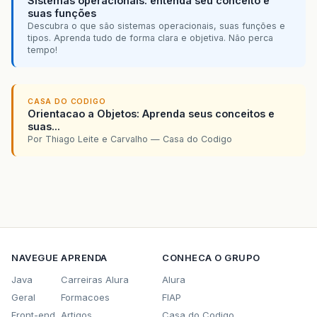
Sistemas operacionais: entenda seu conceito e
suas funções
Descubra o que são sistemas operacionais, suas funções e
tipos. Aprenda tudo de forma clara e objetiva. Não perca
tempo!
CASA DO CODIGO
Orientacao a Objetos: Aprenda seus conceitos e
suas...
Por Thiago Leite e Carvalho — Casa do Codigo
NAVEGUE
APRENDA
CONHECA O GRUPO
Java
Carreiras Alura
Alura
Geral
Formacoes
FIAP
Front-end
Artigos
Casa do Codigo