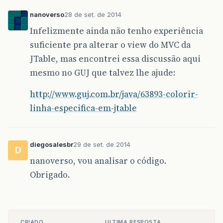
nanoverso
28 de set. de 2014
Infelizmente ainda não tenho experiência
suficiente pra alterar o view do MVC da
JTable, mas encontrei essa discussão aqui
mesmo no GUJ que talvez lhe ajude:
http://www.guj.com.br/java/63893-colorir-
linha-especifica-em-jtable
diegosalesbr
29 de set. de 2014
D
nanoverso, vou analisar o código.
Obrigado.
CRIADO
ULTIMA RESPOSTA