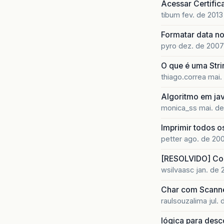
Acessar Certific
tibum
fev. de 2013
Formatar data 
pyro
dez. de 2007
O que é uma Str
thiago.correa
mai.
Algoritmo em jav
monica_ss
mai. de
Imprimir todos o
petter
ago. de 20
[RESOLVIDO] Coul
wsilvaasc
jan. de 
Char com Scann
raulsouzalima
jul.
lógica para desc