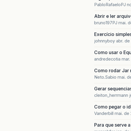
PabloRafaeloPJ
n
Abrir e ler arqu
bruno197PJ
mai. 
Exercício simple
johnnyboy
abr. de
Como usar o Equ
andredecotia
mar.
Como rodar Jar n
Neto.Sabio
mai. d
Gerar sequencia
cleiton_herrmann
Como pegar o id
Vanderbill
mai. de
Para que serve a 