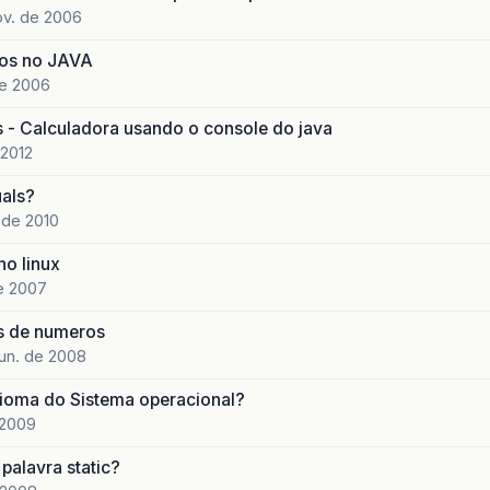
ov. de 2006
ivos no JAVA
de 2006
s - Calculadora usando o console do java
 2012
als?
 de 2010
o linux
e 2007
s de numeros
jun. de 2008
ioma do Sistema operacional?
 2009
palavra static?