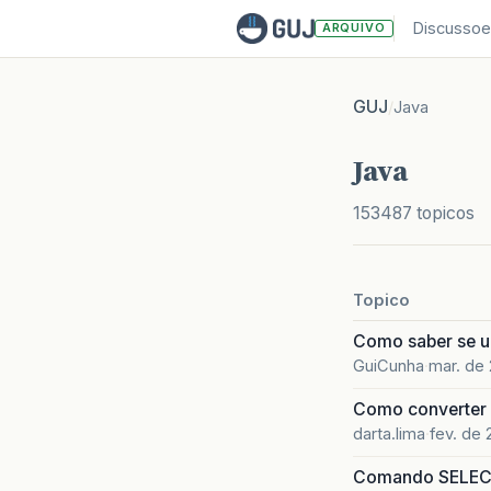
Discussoe
ARQUIVO
GUJ
/
Java
Java
153487 topicos
Topico
Como saber se 
GuiCunha
mar. de
Como converter i
darta.lima
fev. de
Comando SELECT 