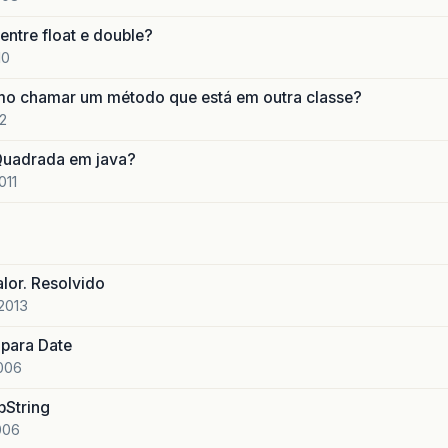
entre float e double?
10
o chamar um método que está em outra classe?
12
Quadrada em java?
011
lor. Resolvido
2013
 para Date
2006
bString
006