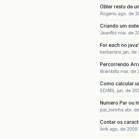
Obter resto de u
Rogerio
ago. de 
Criando um siste
Jeanfbs
mai. de 2
For each no java
herbertins
jan. de
Percorrendo Arr
Brambilla
mar. de 
Como calcular u
EDIMIL
jun. de 20
Numero Par ou I
pat_loirinha
abr. d
Contar os caract
Arrk
ago. de 2009