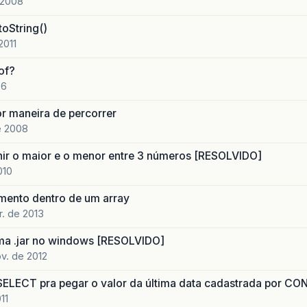
 2008
oString()
2011
of?
06
or maneira de percorrer
e 2008
nir o maior e o menor entre 3 números [RESOLVIDO]
010
mento dentro de um array
r. de 2013
ma .jar no windows [RESOLVIDO]
v. de 2012
ELECT pra pegar o valor da última data cadastrada por CO
11