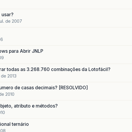
o usar?
jul. de 2007
06
ows para Abrir JNLP
09
ar todas as 3.268.760 combinações da Lotofácil?
. de 2013
numero de casas decimais? [RESOLVIDO]
de 2010
objeto, atributo e métodos?
010
onal ternário
008