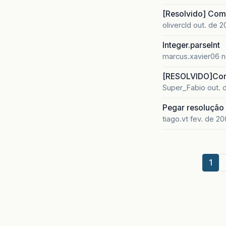
[Resolvido] Com
olivercld
out. de 2
Integer.parseInt
marcus.xavier06
n
[RESOLVIDO]Como
Super_Fabio
out. 
Pegar resolução 
tiago.vt
fev. de 2
1