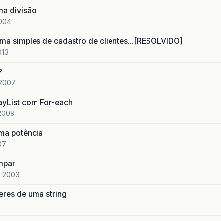
ma divisão
2004
ma simples de cadastro de clientes...[RESOLVIDO]
013
?
 2007
ayList com For-each
2009
ma potência
07
mpar
e 2003
eres de uma string