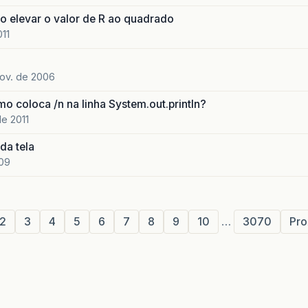
o elevar o valor de R ao quadrado
011
ov. de 2006
 coloca /n na linha System.out.println?
de 2011
da tela
009
2
3
4
5
6
7
8
9
10
…
3070
Pro