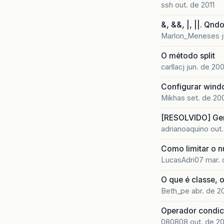
ssh
out. de 2011
&, &&, |, ||. Qnd
Marlon_Meneses
O método split
carllacj
jun. de 20
Configurar wind
Mikhas
set. de 20
[RESOLVIDO] Ger
adrianoaquino
out
Como limitar o 
LucasAdri07
mar. 
O que é classe, 
Beth_pe
abr. de 2
Operador condici
080808
out. de 2