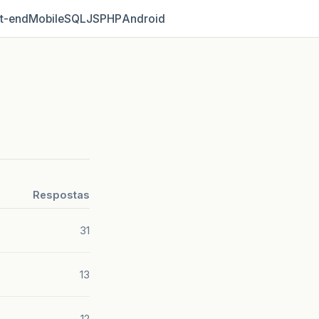
t‑end
Mobile
SQL
JS
PHP
Android
Respostas
31
13
12