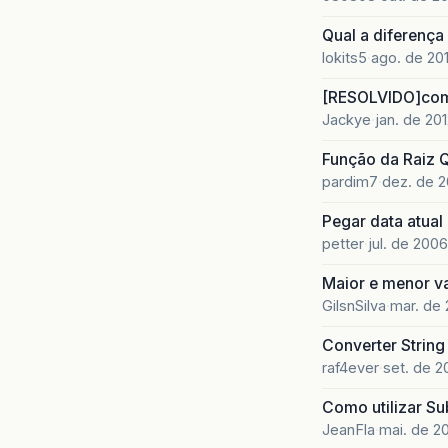
Qual a diferença 
lokits5
ago. de 20
[RESOLVIDO]com
Jackye
jan. de 20
Função da Raiz 
pardim7
dez. de 2
Pegar data atual
petter
jul. de 2006
Maior e menor va
GilsnSilva
mar. de 
Converter String
raf4ever
set. de 
Como utilizar Su
JeanFla
mai. de 2