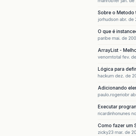
manrobfer
jan. de
Sobre o Metodo t
jorhudson
abr. de 
O que é instance
paribe
mai. de 20
ArrayList - Melh
venomtotal
fev. d
Lógica para defi
hackum
dez. de 2
Adicionando ele
paulo.rogeriobr
ab
Executar progra
ricardinhonunes
no
Como fazer um S
zicky23
mar. de 20