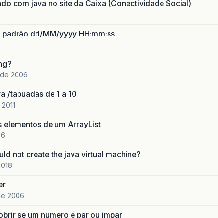
ado com java no site da Caixa (Conectividade Social)
no padrão dd/MM/yyyy HH:mm:ss
ing?
 de 2006
a /tabuadas de 1 a 10
 2011
s elementos de um ArrayList
06
d not create the java virtual machine?
2018
er
 de 2006
obrir se um numero é par ou impar