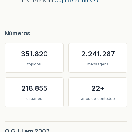
históricas do
GUJ no seu museu
.
Números
351.820
2.241.287
tópicos
mensagens
218.855
22+
usuários
anos de conteúdo
O GUJ em 2003