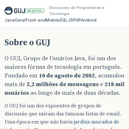
Discussoes de Programacao e
ARQUIVO
Tecnologia
Java
Geral
Front‑end
Mobile
SQL
JS
PHP
Android
Sobre o GUJ
O GUJ, Grupo de Usuários Java, foi um dos
maiores fóruns de tecnologia em português.
Fundado em
10 de agosto de 2002
, acumulou
mais de
2,2 milhões de mensagens
e
218 mil
usuários
ao longo de mais de duas décadas.
O GUJ foi um dos expoentes de grupos de
discussão que saíram das famosas listas de email.
Uma época em que não havia
jardins murados de