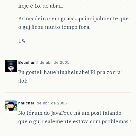
hoje é 1o. de abril.
Brincadeira sem graça…principalmente que
o guj ficou muito tempo fora.
[]s,
Betinhum
1 de abr. de 2005
Eu gostei! hauehiuaheiuahe! Ri pra zorra!
:lol:
hmichel
1 de abr. de 2005
No fórum do JavaFree há um post falando
que o guj realemente estava com problemas!!