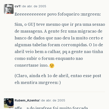
cv1
1 de abr. de 2005
Eeeeeeeeeeeee povo fofoqueiro :mrgreen:
Sim, o GUJ teve mesmo que ir pra uma sessao
de massagens. A gente fez uma migracao de
banco de dados que nao deu la muito certo e
algumas tabelas foram corrompidas. O 1o de
abril veio bem a calhar, pq a gente nao tinha
como subir o forum enquanto nao
consertasse isso.
(Claro, ainda eh 1o de abril, entao esse post
eh mentira :mrgreen: )
Rubem_Azenha
1 de abr. de 2005
affe… a do javafree foi muito forçada