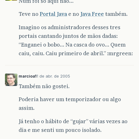
Num foi só aqui não…
Teve no
Portal Java
e no
Java Free
também.
Imagino os administradores desses tres
portais cantando juntos de mãos dadas:
“Enganei o bobo… Na casca do ovo… Quem
caiu, caiu. Caiu primeiro de abril.” :mrgreen:
marcioa1
1 de abr. de 2005
Também não gostei.
Poderia haver um temporizador ou algo
assim.
Já tenho o hábito de “gujar” várias vezes ao
dia e me senti um pouco isolado.