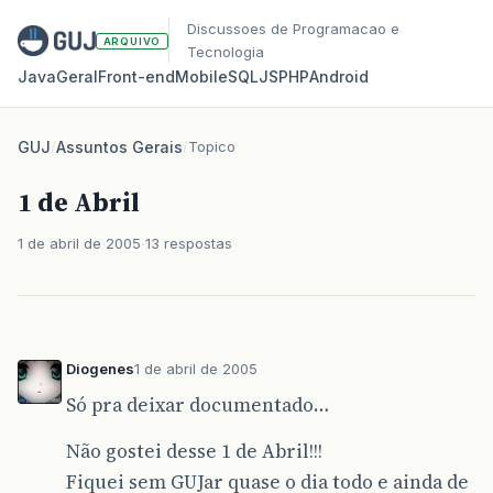
Discussoes de Programacao e
ARQUIVO
Tecnologia
Java
Geral
Front‑end
Mobile
SQL
JS
PHP
Android
GUJ
/
Assuntos Gerais
/
Topico
1 de Abril
1 de abril de 2005
13 respostas
Diogenes
1 de abril de 2005
Só pra deixar documentado…
Não gostei desse 1 de Abril!!!
Fiquei sem GUJar quase o dia todo e ainda de