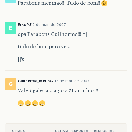
Parabéns mermão!!! Tudo de bom!!
ErkoPJ
12 de mar. de 2007
E
opa Parabens Guilherme!!! =]
tudo de bom para vc…
[]'s
Guilherme_MelloPJ
12 de mar. de 2007
G
Valeu galera… agora 21 aninhos!!!
CRIADO
ULTIMA RESPOSTA
RESPOSTAS