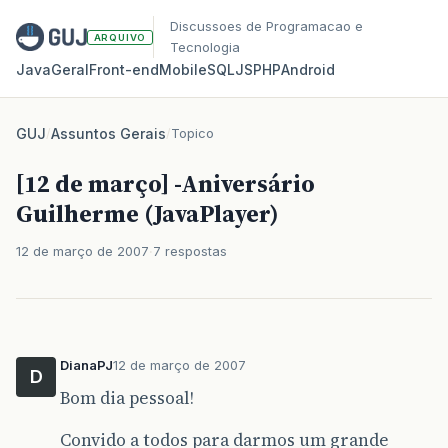
Discussoes de Programacao e
ARQUIVO
Tecnologia
Java
Geral
Front‑end
Mobile
SQL
JS
PHP
Android
GUJ
/
Assuntos Gerais
/
Topico
[12 de março] -Aniversário
Guilherme (JavaPlayer)
12 de março de 2007
7 respostas
DianaPJ
12 de março de 2007
D
Bom dia pessoal!
Convido a todos para darmos um grande