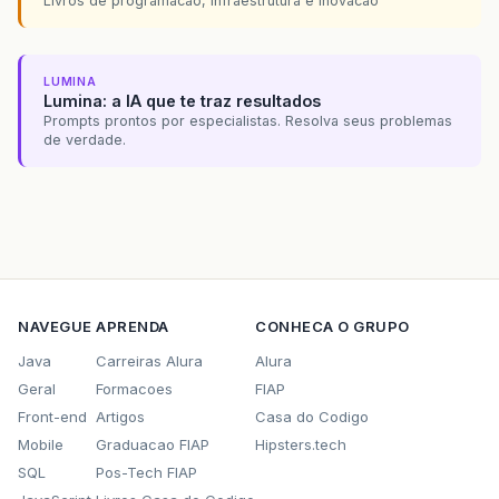
Livros de programacao, infraestrutura e inovacao
LUMINA
Lumina: a IA que te traz resultados
Prompts prontos por especialistas. Resolva seus problemas
de verdade.
NAVEGUE
APRENDA
CONHECA O GRUPO
Java
Carreiras Alura
Alura
Geral
Formacoes
FIAP
Front-end
Artigos
Casa do Codigo
Mobile
Graduacao FIAP
Hipsters.tech
SQL
Pos-Tech FIAP