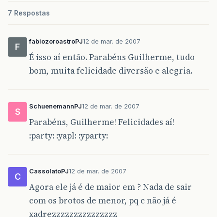
7 Respostas
fabiozoroastroPJ
12 de mar. de 2007
F
É isso aí então. Parabéns Guilherme, tudo
bom, muita felicidade diversão e alegria.
SchuenemannPJ
12 de mar. de 2007
S
Parabéns, Guilherme! Felicidades aí!
:party: :yapl: :yparty:
CassolatoPJ
12 de mar. de 2007
C
Agora ele já é de maior em ? Nada de sair
com os brotos de menor, pq c não já é
xadrezzzzzzzzzzzzzzz