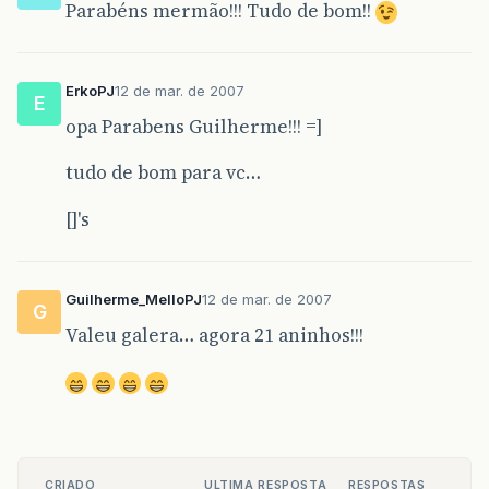
Parabéns mermão!!! Tudo de bom!!
ErkoPJ
12 de mar. de 2007
E
opa Parabens Guilherme!!! =]
tudo de bom para vc…
[]'s
Guilherme_MelloPJ
12 de mar. de 2007
G
Valeu galera… agora 21 aninhos!!!
CRIADO
ULTIMA RESPOSTA
RESPOSTAS