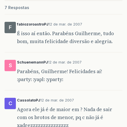
7 Respostas
fabiozoroastroPJ
12 de mar. de 2007
F
É isso aí então. Parabéns Guilherme, tudo
bom, muita felicidade diversão e alegria.
SchuenemannPJ
12 de mar. de 2007
S
Parabéns, Guilherme! Felicidades aí!
:party: :yapl: :yparty:
CassolatoPJ
12 de mar. de 2007
C
Agora ele já é de maior em ? Nada de sair
com os brotos de menor, pq c não já é
xadrezzzzzzzzzzzzzzz