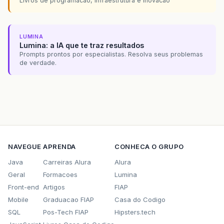
Livros de programacao, infraestrutura e inovacao
LUMINA
Lumina: a IA que te traz resultados
Prompts prontos por especialistas. Resolva seus problemas
de verdade.
NAVEGUE
APRENDA
CONHECA O GRUPO
Java
Carreiras Alura
Alura
Geral
Formacoes
Lumina
Front-end
Artigos
FIAP
Mobile
Graduacao FIAP
Casa do Codigo
SQL
Pos-Tech FIAP
Hipsters.tech