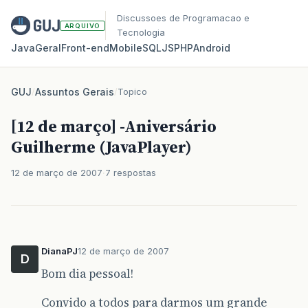
Discussoes de Programacao e
ARQUIVO
Tecnologia
Java
Geral
Front‑end
Mobile
SQL
JS
PHP
Android
GUJ
/
Assuntos Gerais
/
Topico
[12 de março] -Aniversário
Guilherme (JavaPlayer)
12 de março de 2007
7 respostas
DianaPJ
12 de março de 2007
D
Bom dia pessoal!
Convido a todos para darmos um grande