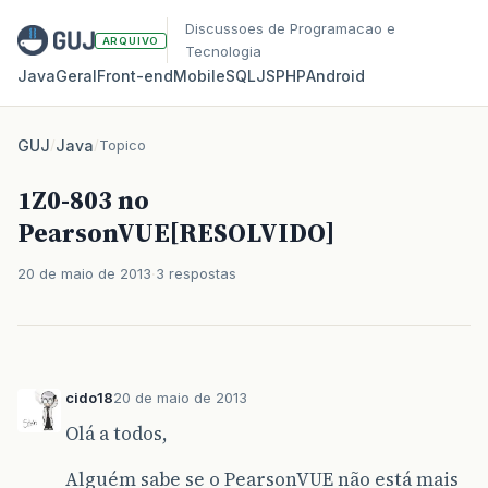
Discussoes de Programacao e
ARQUIVO
Tecnologia
Java
Geral
Front‑end
Mobile
SQL
JS
PHP
Android
GUJ
/
Java
/
Topico
1Z0-803 no
PearsonVUE[RESOLVIDO]
20 de maio de 2013
3 respostas
cido18
20 de maio de 2013
Olá a todos,
Alguém sabe se o PearsonVUE não está mais