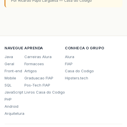
Por Ricardo Pupo Larguesa — Casa do Codigo
NAVEGUE
APRENDA
CONHECA O GRUPO
Java
Carreiras Alura
Alura
Geral
Formacoes
FIAP
Front-end
Artigos
Casa do Codigo
Mobile
Graduacao FIAP
Hipsters.tech
SQL
Pos-Tech FIAP
JavaScript
Livros Casa do Codigo
PHP
Android
Arquitetura