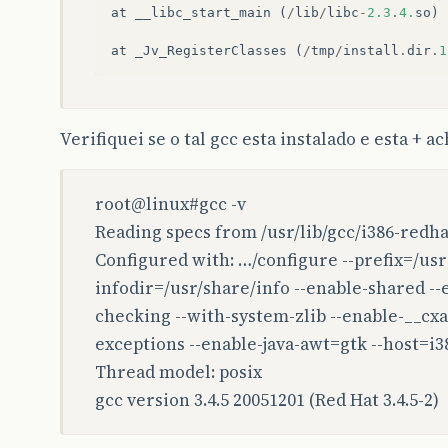
at
__libc_start_main
(
/
lib
/
libc
-
2.3
.
4.
so
)
at
_Jv_RegisterClasses
(
/
tmp
/
install
.
dir
.
1
Verifiquei se o tal gcc esta instalado e esta + a
root@linux#gcc -v
Reading specs from /usr/lib/gcc/i386-redha
Configured with: …/configure --prefix=/us
infodir=/usr/share/info --enable-shared --
checking --with-system-zlib --enable-__cxa
exceptions --enable-java-awt=gtk --host=i3
Thread model: posix
gcc version 3.4.5 20051201 (Red Hat 3.4.5-2)