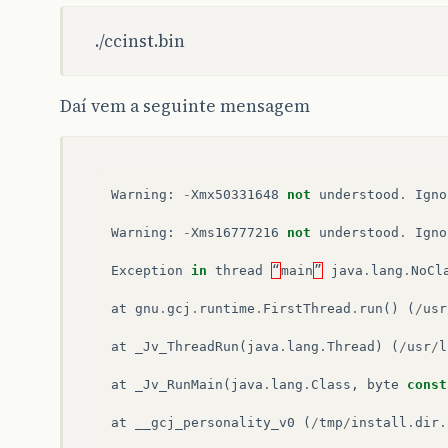
./ccinst.bin
Daí vem a seguinte mensagem
Warning
:
-
Xmx50331648
not
understood
.
Igno
Warning
:
-
Xms16777216
not
understood
.
Igno
Exception
in
thread
“
main
”
java
.
lang
.
NoCl
at
gnu
.
gcj
.
runtime
.
FirstThread
.
run
()
(
/
usr
at
_Jv_ThreadRun
(
java
.
lang
.
Thread
)
(
/
usr
/
l
at
_Jv_RunMain
(
java
.
lang
.
Class
,
byte
const
at
__gcj_personality_v0
(
/
tmp
/
install
.
dir
.