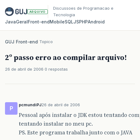
Discussoes de Programacao e
ARQUIVO
Tecnologia
Java
Geral
Front‑end
Mobile
SQL
JS
PHP
Android
GUJ
/
Front-end
/
Topico
2º passo erro ao compilar arquivo!
26 de abril de 2006
0 respostas
pcmundiPJ
26 de abril de 2006
P
Pessoal após instalar o JDK estou tentando com
tentando instalar no meu pc.
PS. Este programa trabalha junto com o JAVA