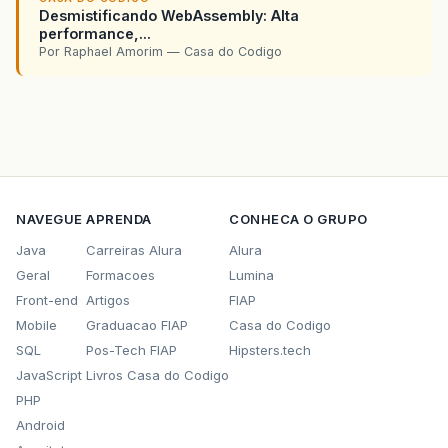
Desmistificando WebAssembly: Alta
performance,...
Por Raphael Amorim — Casa do Codigo
NAVEGUE
APRENDA
CONHECA O GRUPO
Java
Carreiras Alura
Alura
Geral
Formacoes
Lumina
Front-end
Artigos
FIAP
Mobile
Graduacao FIAP
Casa do Codigo
SQL
Pos-Tech FIAP
Hipsters.tech
JavaScript
Livros Casa do Codigo
PHP
Android