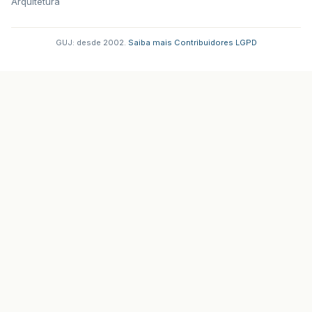
Arquitetura
GUJ: desde 2002.
·
Saiba mais
·
Contribuidores
·
LGPD