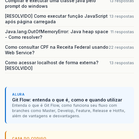
Compilar e executar uma classe java pelo
13 respostas
prompt do windows
[RESOLVIDO] Como executar função JavaScript
13 respostas
após página carregada
Java.lang.OutOfMemoryError: Java heap space
11 respostas
- Como resolver?
Como consultar CPF na Receita Federal usando
22 respostas
Web Service?
Como acessar localhost de forma externa?
13 respostas
[RESOLVIDO]
ALURA
Git Flow: entenda o que é, como e quando utilizar
Entenda o que é Git Flow, como funciona seu fluxo com
branches como Master, Develop, Feature, Release e Hotfix,
além de vantagens e desvantagens.
CASA DO CODIGO