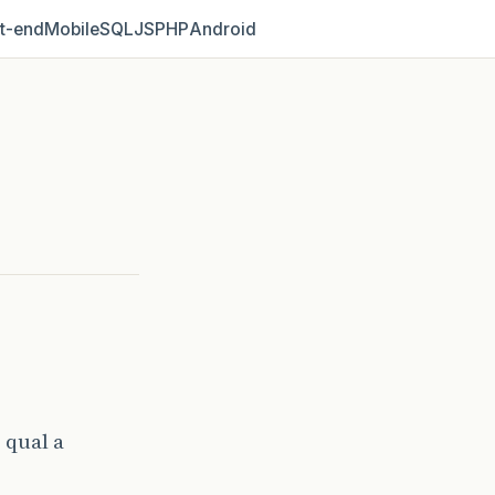
t‑end
Mobile
SQL
JS
PHP
Android
 qual a