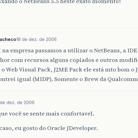
aixando o NetBeans 5.5 neste exato momento!
)
pacheco
18 de dez. de 2006
 na empresa passamos a utilizar o NetBeans, a IDE
lhor com recursos alguns copiados e outros modifi
 o Web Visual Pack, J2ME Pack ele está mto bom o
ontrei igual (MIDP). Somente o Brew da Qualco
 de dez. de 2006
ue você se sente mais confortavel.
aso, eu gosto do Oracle JDeveloper.