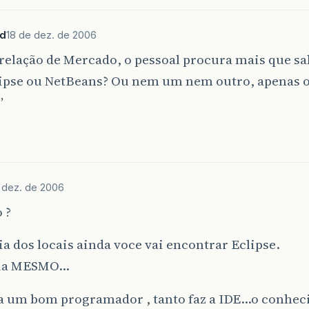
hd
18 de dez. de 2006
elação de Mercado, o pessoal procura mais que sa
ipse ou NetBeans? Ou nem um nem outro, apenas 
”
)
 dez. de 2006
 ?
a dos locais ainda voce vai encontrar Eclipse.
ria MESMO…
a um bom programador , tanto faz a IDE…o conhec