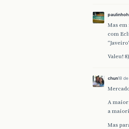
paulinho
Mas em r
com Ecl
“Javeiro
Valeu! 8
chun
18 de
Mercado
A maiori
a maio
Mas par