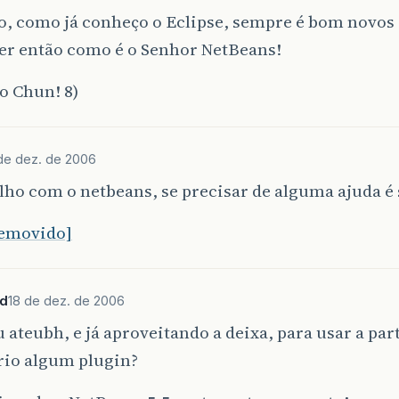
, como já conheço o Eclipse, sempre é bom novos 
er então como é o Senhor NetBeans!
o Chun! 8)
de dez. de 2006
lho com o netbeans, se precisar de alguma ajuda é 
removido]
hd
18 de dez. de 2006
u ateubh, e já aproveitando a deixa, para usar a part
rio algum plugin?