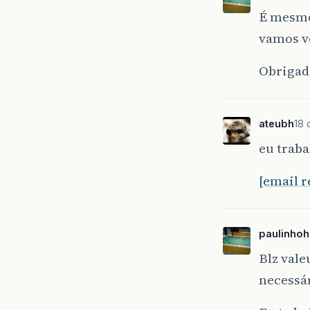
É mesmo
vamos v
Obrigad
ateubh
18 
eu traba
[email 
paulinho
Blz vale
necessá