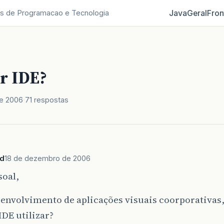
Java
Geral
Fron
s de Programacao e Tecnologia
r IDE?
e 2006
71 respostas
hd
18 de dezembro de 2006
soal,
envolvimento de aplicações visuais coorporativas,
DE utilizar?