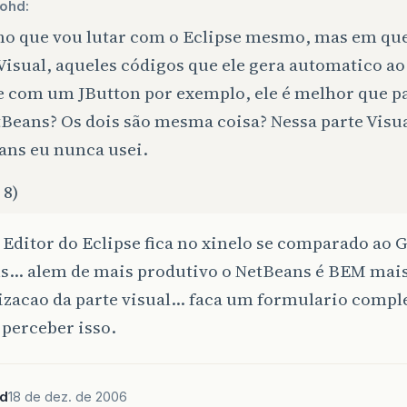
hohd:
ho que vou lutar com o Eclipse mesmo, mas em que
Visual, aqueles códigos que ele gera automatico a
e com um JButton por exemplo, ele é melhor que pa
Beans? Os dois são mesma coisa? Nessa parte Visu
ans eu nunca usei.
 8)
 Editor do Eclipse fica no xinelo se comparado ao 
s… alem de mais produtivo o NetBeans é BEM mais
izacao da parte visual… faca um formulario comple
 perceber isso.
hd
18 de dez. de 2006