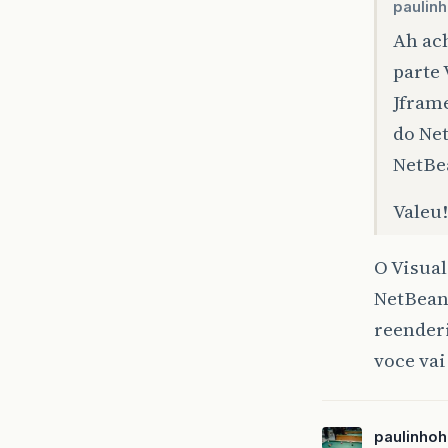
paulin
Ah ac
parte 
Jfram
do Net
NetBe
Valeu!
O Visual
NetBean
reender
voce vai
paulinho