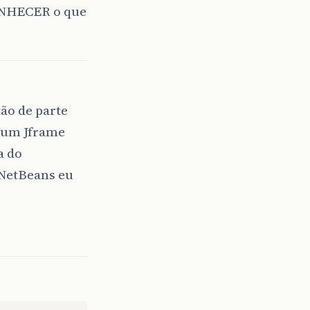
CONHECER o que
ão de parte
r um Jframe
a do
 NetBeans eu