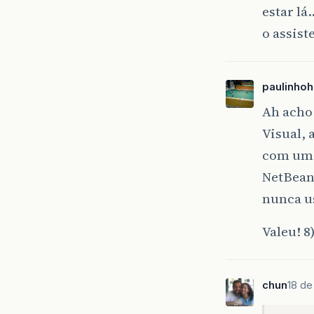
estar l
o assist
paulinho
Ah acho
Visual, 
com um J
NetBeans
nunca u
Valeu! 8
chun
18 de