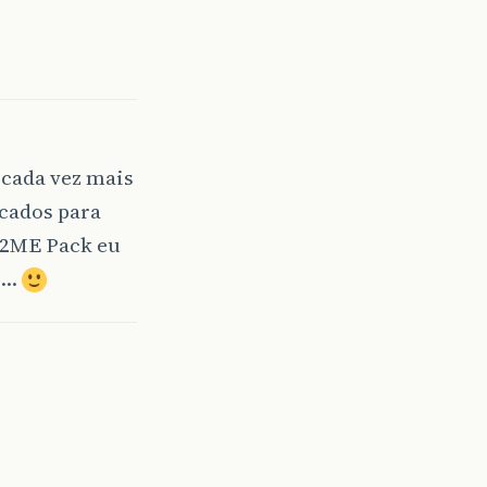
 cada vez mais
cados para
 J2ME Pack eu
mm…