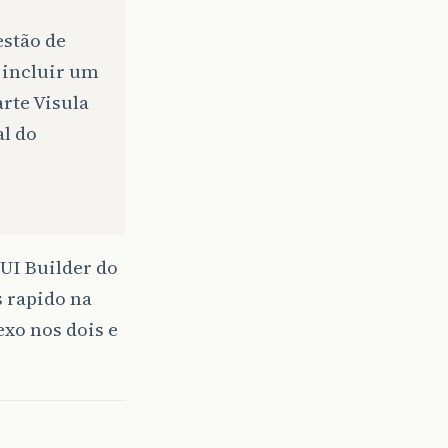
stão de
o incluir um
rte Visula
al do
GUI Builder do
 rapido na
xo nos dois e