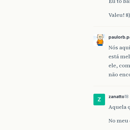
Eu to b
Valeu! 8
paulorb.
Nós aqui
está me
ele, com
não enc
zanatto
18
Z
Aquela q
No meu c