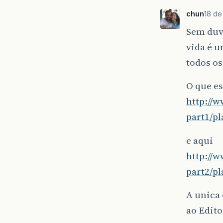
chun
18 de
Sem duvi
vida é 
todos o
O que es
http://
part1/pl
e aqui
http://
part2/pl
A unica 
ao Edit