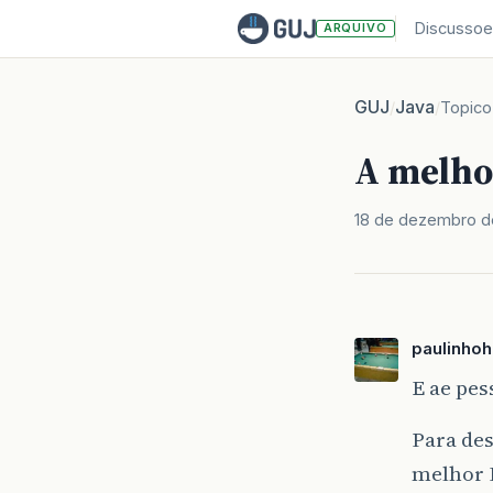
Discussoe
ARQUIVO
GUJ
Java
/
/
Topico
A melho
18 de dezembro d
paulinho
E ae pes
Para des
melhor I