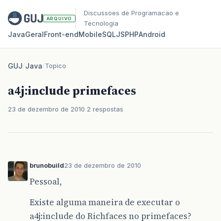
Discussoes de Programacao e
ARQUIVO
Tecnologia
Java
Geral
Front‑end
Mobile
SQL
JS
PHP
Android
GUJ
/
Java
/
Topico
a4j:include primefaces
23 de dezembro de 2010
2 respostas
brunobuild
23 de dezembro de 2010
Pessoal,
Existe alguma maneira de executar o
a4j:include do Richfaces no primefaces?