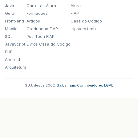
Java
Carreiras Alura
Alura
Geral
Formacoes
FIAP
Front-end
Artigos
Casa do Codigo
Mobile
Graduacao FIAP
Hipsters.tech
SQL
Pos-Tech FIAP
JavaScript
Livros Casa do Codigo
PHP
Android
Arquitetura
GUJ: desde 2002.
·
Saiba mais
·
Contribuidores
·
LGPD