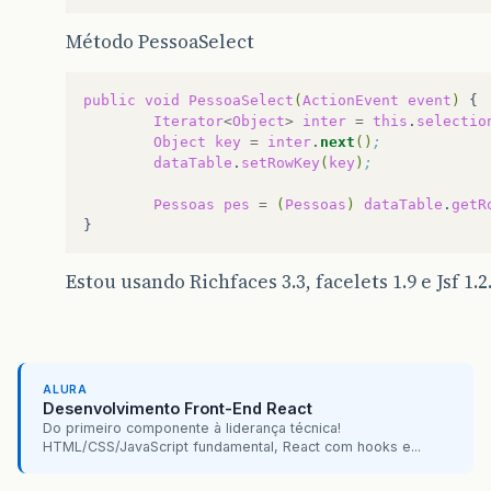
Método PessoaSelect
public
void
PessoaSelect
(
ActionEvent
event
)
Iterator
<
Object
>
inter
=
this
.
selectio
Object
key
=
inter
.
next
()
;
dataTable
.
setRowKey
(
key
)
;
Pessoas
pes
=
(
Pessoas
)
dataTable
.
getR
Estou usando Richfaces 3.3, facelets 1.9 e Jsf 1.2
ALURA
Desenvolvimento Front-End React
Do primeiro componente à liderança técnica!
HTML/CSS/JavaScript fundamental, React com hooks e...