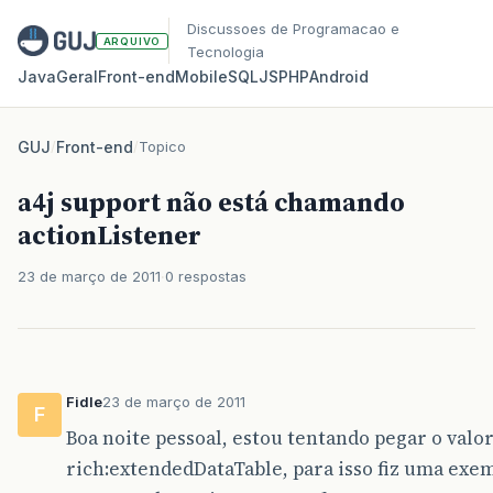
Discussoes de Programacao e
ARQUIVO
Tecnologia
Java
Geral
Front‑end
Mobile
SQL
JS
PHP
Android
GUJ
/
Front-end
/
Topico
a4j support não está chamando
actionListener
23 de março de 2011
0 respostas
Fidle
23 de março de 2011
F
Boa noite pessoal, estou tentando pegar o valo
rich:extendedDataTable, para isso fiz uma ex