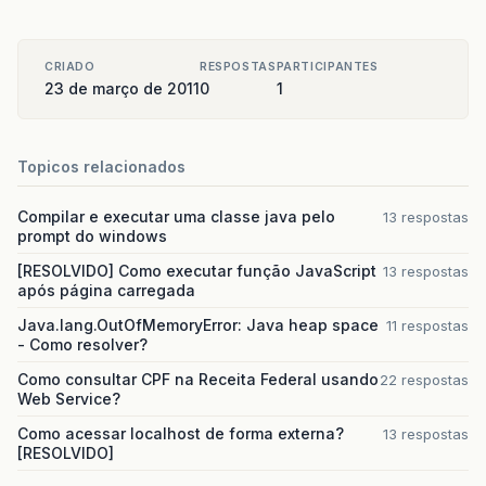
CRIADO
RESPOSTAS
PARTICIPANTES
23 de março de 2011
0
1
Topicos relacionados
Compilar e executar uma classe java pelo
13 respostas
prompt do windows
[RESOLVIDO] Como executar função JavaScript
13 respostas
após página carregada
Java.lang.OutOfMemoryError: Java heap space
11 respostas
- Como resolver?
Como consultar CPF na Receita Federal usando
22 respostas
Web Service?
Como acessar localhost de forma externa?
13 respostas
[RESOLVIDO]