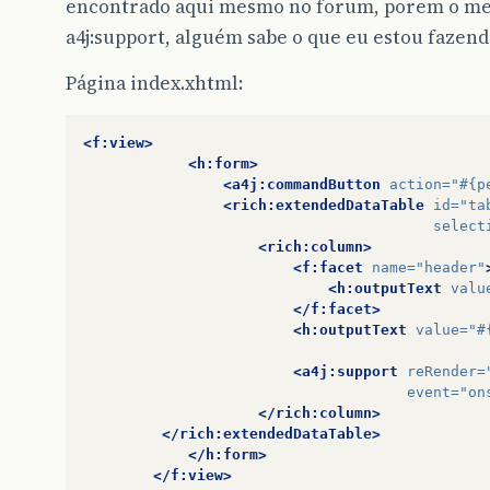
encontrado aqui mesmo no forum, porem o mes
a4j:support, alguém sabe o que eu estou fazen
Página index.xhtml:
<f:view>
<h:form>
<a4j:commandButton
action=
"#{p
<rich:extendedDataTable
id=
"ta
select
<rich:column>
<f:facet
name=
"header"
<h:outputText
valu
</f:facet>
<h:outputText
value=
"#
<a4j:support
reRender=
event=
"on
</rich:column>
</rich:extendedDataTable>
</h:form>
</f:view>