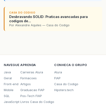
CASA DO CODIGO
Desbravando SOLID: Praticas avancadas para
codigos de...
Por Alexandre Aquiles — Casa do Codigo
NAVEGUE
APRENDA
CONHECA O GRUPO
Java
Carreiras Alura
Alura
Geral
Formacoes
FIAP
Front-end
Artigos
Casa do Codigo
Mobile
Graduacao FIAP
Hipsters.tech
SQL
Pos-Tech FIAP
JavaScript
Livros Casa do Codigo