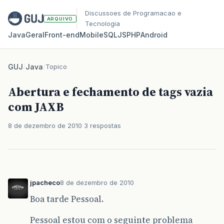
Discussoes de Programacao e
ARQUIVO
Tecnologia
Java
Geral
Front‑end
Mobile
SQL
JS
PHP
Android
GUJ
/
Java
/
Topico
Abertura e fechamento de tags vazia
com JAXB
8 de dezembro de 2010
3 respostas
jpacheco
8 de dezembro de 2010
Boa tarde Pessoal.
Pessoal estou com o seguinte problema