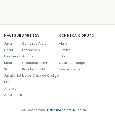
NAVEGUE
APRENDA
CONHECA O GRUPO
Java
Carreiras Alura
Alura
Geral
Formacoes
Lumina
Front-end
Artigos
FIAP
Mobile
Graduacao FIAP
Casa do Codigo
SQL
Pos-Tech FIAP
Hipsters.tech
JavaScript
Livros Casa do Codigo
PHP
Android
Arquitetura
GUJ: desde 2002.
·
Saiba mais
·
Contribuidores
·
LGPD