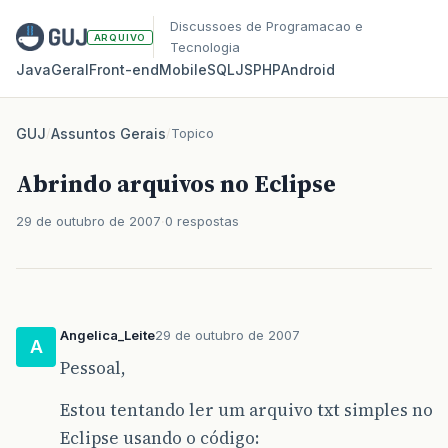
Discussoes de Programacao e
ARQUIVO
Tecnologia
Java
Geral
Front‑end
Mobile
SQL
JS
PHP
Android
GUJ
/
Assuntos Gerais
/
Topico
Abrindo arquivos no Eclipse
29 de outubro de 2007
0 respostas
Angelica_Leite
29 de outubro de 2007
A
Pessoal,
Estou tentando ler um arquivo txt simples no
Eclipse usando o código: