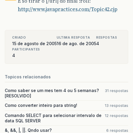
É só tirar o [/url] do final :roll:
http://www.javapractices.com/Topic42.cjp
CRIADO
ULTIMA RESPOSTA
RESPOSTAS
15 de agosto de 2005
16 de ago. de 2005
4
PARTICIPANTES
4
Topicos relacionados
Como saber se um mes tem 4 ou 5 semanas?
31 respostas
[RESOLVIDO]
Como converter inteiro para string!
13 respostas
Comando SELECT para selecionar intervalo de
12 respostas
data SQL SERVER
&, &&, |, ||. Qndo usar?
6 respostas