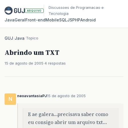
Discussoes de Programacao e
ARQUIVO
Tecnologia
Java
Geral
Front‑end
Mobile
SQL
JS
PHP
Android
GUJ
/
Java
/
Topico
Abrindo um TXT
15 de agosto de 2005
4 respostas
neoavantasiaPJ
15 de agosto de 2005
N
E ae galera…precisava saber como
eu consigo abrir um arquivo txt…