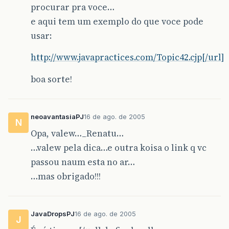
procurar pra voce…
e aqui tem um exemplo do que voce pode
usar:
http://www.javapractices.com/Topic42.cjp[/url]
boa sorte!
neoavantasiaPJ
16 de ago. de 2005
N
Opa, valew…_Renatu…
…valew pela dica…e outra koisa o link q vc
passou naum esta no ar…
…mas obrigado!!!
JavaDropsPJ
16 de ago. de 2005
J