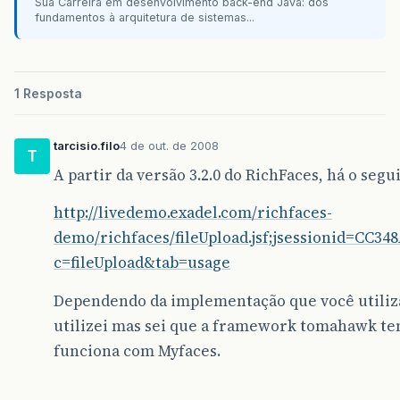
Sua Carreira em desenvolvimento back-end Java: dos
fundamentos à arquitetura de sistemas...
1 Resposta
tarcisio.filo
4 de out. de 2008
T
A partir da versão 3.2.0 do RichFaces, há o se
http://livedemo.exadel.com/richfaces-
demo/richfaces/fileUpload.jsf;jsessionid=CC
c=fileUpload&tab=usage
Dependendo da implementação que você utiliza 
utilizei mas sei que a framework tomahawk te
funciona com Myfaces.