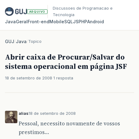
Discussoes de Programacao e
ARQUIVO
Tecnologia
Java
Geral
Front‑end
Mobile
SQL
JS
PHP
Android
GUJ
/
Java
/
Topico
Abrir caixa de Procurar/Salvar do
sistema operacional em página JSF
18 de setembro de 2008
1 resposta
alias
18 de setembro de 2008
Pessoal, necessito novamente de vossos
prestimos…