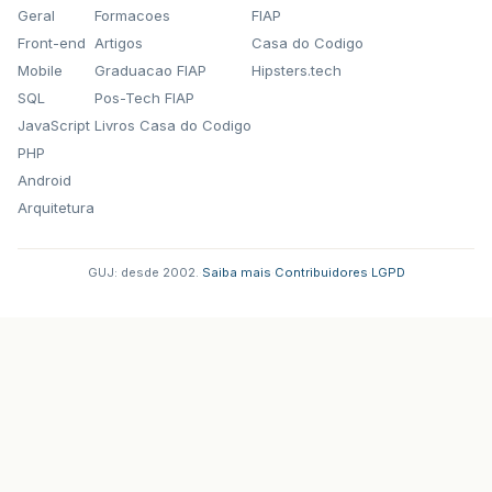
Geral
Formacoes
FIAP
Front-end
Artigos
Casa do Codigo
Mobile
Graduacao FIAP
Hipsters.tech
SQL
Pos-Tech FIAP
JavaScript
Livros Casa do Codigo
PHP
Android
Arquitetura
GUJ: desde 2002.
·
Saiba mais
·
Contribuidores
·
LGPD