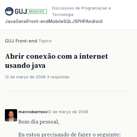
Discussoes de Programacao e
ARQUIVO
Tecnologia
Java
Geral
Front‑end
Mobile
SQL
JS
PHP
Android
GUJ
/
Front-end
/
Topico
Abrir conexão com a internet
usando java
12 de março de 2008
3 respostas
marciobarroso
12 de março de 2008
Bom dia pessoal,
Eu estou precisando de fazer o seguinte: