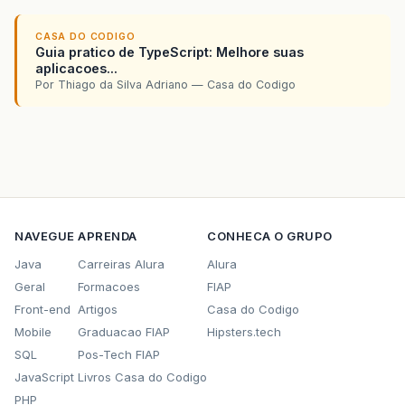
CASA DO CODIGO
Guia pratico de TypeScript: Melhore suas
aplicacoes...
Por Thiago da Silva Adriano — Casa do Codigo
NAVEGUE
APRENDA
CONHECA O GRUPO
Java
Carreiras Alura
Alura
Geral
Formacoes
FIAP
Front-end
Artigos
Casa do Codigo
Mobile
Graduacao FIAP
Hipsters.tech
SQL
Pos-Tech FIAP
JavaScript
Livros Casa do Codigo
PHP