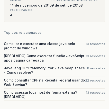
CRIADO
ULTIMA RESPOSTA
RESPOSTAS
14 de novembro de 2010
9 de set. de 2015
8
PARTICIPANTES
4
Topicos relacionados
Compilar e executar uma classe java pelo
13 respostas
prompt do windows
[RESOLVIDO] Como executar função JavaScript
13 respostas
após página carregada
Java.lang.OutOfMemoryError: Java heap space
11 respostas
- Como resolver?
Como consultar CPF na Receita Federal usando
22 respostas
Web Service?
Como acessar localhost de forma externa?
13 respostas
[RESOLVIDO]