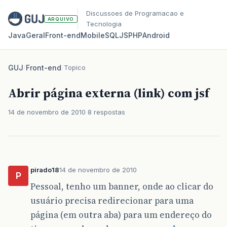
Discussoes de Programacao e
ARQUIVO
Tecnologia
Java
Geral
Front‑end
Mobile
SQL
JS
PHP
Android
GUJ
/
Front-end
/
Topico
Abrir página externa (link) com jsf
14 de novembro de 2010
8 respostas
pirado18
14 de novembro de 2010
P
Pessoal, tenho um banner, onde ao clicar do
usuário precisa redirecionar para uma
página (em outra aba) para um endereço do