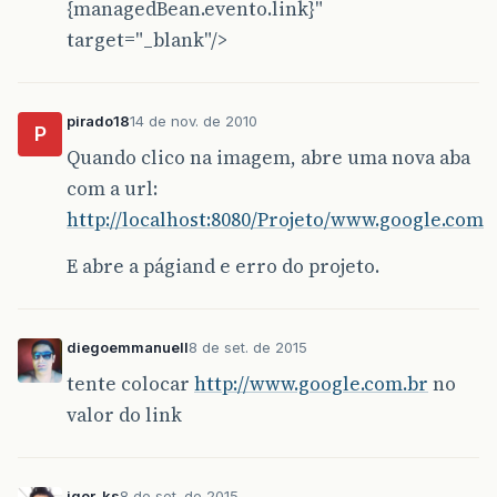
{managedBean.evento.link}"
target="_blank"/>
pirado18
14 de nov. de 2010
P
Quando clico na imagem, abre uma nova aba
com a url:
http://localhost:8080/Projeto/www.google.com
E abre a págiand e erro do projeto.
diegoemmanuell
8 de set. de 2015
tente colocar
http://www.google.com.br
no
valor do link
igor_ks
8 de set. de 2015