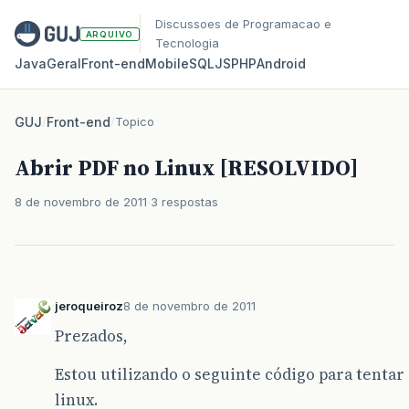
Discussoes de Programacao e
ARQUIVO
Tecnologia
Java
Geral
Front‑end
Mobile
SQL
JS
PHP
Android
GUJ
/
Front-end
/
Topico
Abrir PDF no Linux [RESOLVIDO]
8 de novembro de 2011
3 respostas
jeroqueiroz
8 de novembro de 2011
Prezados,
Estou utilizando o seguinte código para tentar
linux.