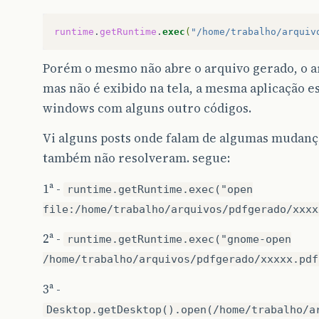
runtime
.
getRuntime
.
exec
(
"/home/trabalho/arquiv
Porém o mesmo não abre o arquivo gerado, o a
mas não é exibido na tela, a mesma aplicação 
windows com alguns outro códigos.
Vi alguns posts onde falam de algumas mudança
também não resolveram. segue:
1ª -
runtime.getRuntime.exec("open
file:/home/trabalho/arquivos/pdfgerado/xxxx
2ª -
runtime.getRuntime.exec("gnome-open
/home/trabalho/arquivos/pdfgerado/xxxxx.pdf
3ª -
Desktop.getDesktop().open(/home/trabalho/a