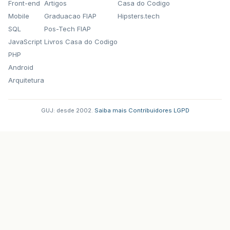
Front-end
Artigos
Casa do Codigo
Mobile
Graduacao FIAP
Hipsters.tech
SQL
Pos-Tech FIAP
JavaScript
Livros Casa do Codigo
PHP
Android
Arquitetura
GUJ: desde 2002.
·
Saiba mais
·
Contribuidores
·
LGPD