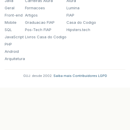
Java
Carreiras Alura
Alura
Geral
Formacoes
Lumina
Front-end
Artigos
FIAP
Mobile
Graduacao FIAP
Casa do Codigo
SQL
Pos-Tech FIAP
Hipsters.tech
JavaScript
Livros Casa do Codigo
PHP
Android
Arquitetura
GUJ: desde 2002.
·
Saiba mais
·
Contribuidores
·
LGPD