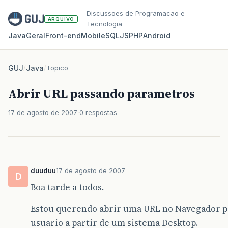
Discussoes de Programacao e
ARQUIVO
Tecnologia
Java
Geral
Front‑end
Mobile
SQL
JS
PHP
Android
GUJ
/
Java
/
Topico
Abrir URL passando parametros
17 de agosto de 2007
0 respostas
duuduu
17 de agosto de 2007
D
Boa tarde a todos.
Estou querendo abrir uma URL no Navegador p
usuario a partir de um sistema Desktop.