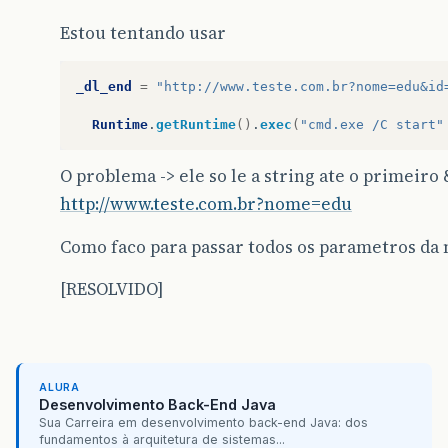
Estou tentando usar
_dl_end
=
"http://www.teste.com.br?nome=edu&id
Runtime
.
getRuntime
()
.
exec
(
"cmd.exe /C start"
O problema -> ele so le a string ate o primeiro &
http://www.teste.com.br?nome=edu
Como faco para passar todos os parametros da 
[RESOLVIDO]
ALURA
Desenvolvimento Back-End Java
Sua Carreira em desenvolvimento back-end Java: dos
fundamentos à arquitetura de sistemas...