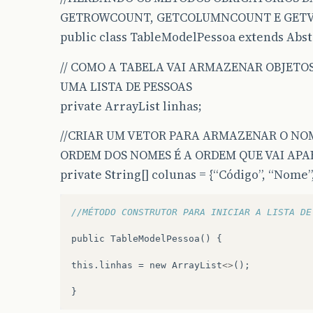
GETROWCOUNT, GETCOLUMNCOUNT E GETV
public class TableModelPessoa extends Abs
// COMO A TABELA VAI ARMAZENAR OBJETO
UMA LISTA DE PESSOAS
private ArrayList linhas;
//CRIAR UM VETOR PARA ARMAZENAR O NOM
ORDEM DOS NOMES É A ORDEM QUE VAI APA
private String[] colunas = {“Código”, “Nome”, 
//MÉTODO CONSTRUTOR PARA INICIAR A LISTA DE
public
TableModelPessoa
()
{
this
.
linhas
=
new
ArrayList
<>
();
}