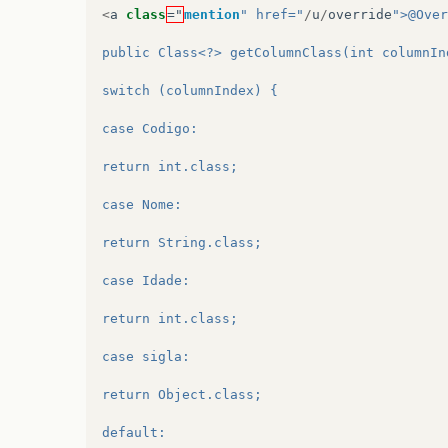
<
a
class
="
mention
" href="
/
u
/
override
">@Over
public Class<?> getColumnClass(int columnIn
switch (columnIndex) {
case Codigo:
return int.class;
case Nome:
return String.class;
case Idade:
return int.class;
case sigla:
return Object.class;
default: