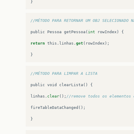
}
//MÉTODO PARA RETORNAR UM OBJ SELECIONADO N
public
Pessoa
getPessoa
(
int
rowIndex
)
{
return
this
.
linhas
.
get
(
rowIndex
);
}
//MÉTODO PARA LIMPAR A LISTA
public
void
clearLista
()
{
linhas
.
clear
();
//remove todos os elementos 
fireTableDataChanged
();
}