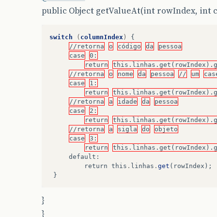
public Object getValueAt(int rowIndex, int 
switch
(
columnIndex
)
{
//retorna
o
código
da
pessoa
case
0:
return
this.linhas.get(rowIndex).
//retorna
o
nome
da
pessoa
//
um
cas
case
1:
return
this.linhas.get(rowIndex).
//retorna
a
idade
da
pessoa
case
2:
return
this.linhas.get(rowIndex).
//retorna
a
sigla
do
objeto
case
3:
return
this.linhas.get(rowIndex).
default
:
return
this
.
linhas
.
get
(
rowIndex
);
}
}
}