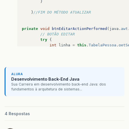
}
}
//FIM DO MÉTODO ATUALIZAR 
private
void
btnEditarActionPerformed
(
java
.
awt
// BOTÃO EDITAR
try
{
int
linha
=
this
.
TabelaPessoa
.
getS
Pessoa
novaPessoa
=
new
Pessoa
();
novaPessoa
.
setNome
(
txtNome
.
getText
novaPessoa
.
setIdade
(
Integer
.
parseI
ALURA
Uf
uf
=
(
Uf
)
Cbestado
.
getSelectedIt
Desenvolvimento Back-End Java
novaPessoa
.
setCodigo
(
Integer
.
parse
Sua Carreira em desenvolvimento back-end Java: dos
fundamentos à arquitetura de sistemas...
PessoaDAO
dao
=
new
PessoaDAO
();
dao
.
update
(
novaPessoa
,
uf
);
modelo
.
setValueAt
(
novaPessoa
,
linh
JOptionPane
.
showMessageDialog
(
null
4 Respostas
//BOTÕES NOVO, SALVAR, ATUALIZAR E
btnNovo
.
setEnabled
(
true
);