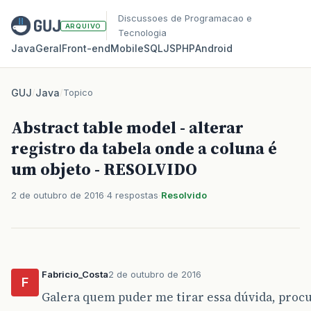
Discussoes de Programacao e
ARQUIVO
Tecnologia
Java
Geral
Front‑end
Mobile
SQL
JS
PHP
Android
GUJ
/
Java
/
Topico
Abstract table model - alterar
registro da tabela onde a coluna é
um objeto - RESOLVIDO
2 de outubro de 2016
4 respostas
Resolvido
Fabricio_Costa
2 de outubro de 2016
F
Galera quem puder me tirar essa dúvida, procur