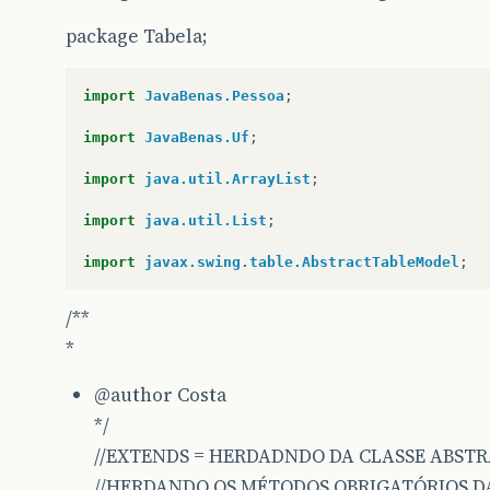
package Tabela;
import
JavaBenas.Pessoa
;
import
JavaBenas.Uf
;
import
java.util.ArrayList
;
import
java.util.List
;
import
javax.swing.table.AbstractTableModel
;
/**
*
@author
Costa
*/
//EXTENDS = HERDADNDO DA CLASSE ABST
//HERDANDO OS MÉTODOS OBRIGATÓRIOS DA