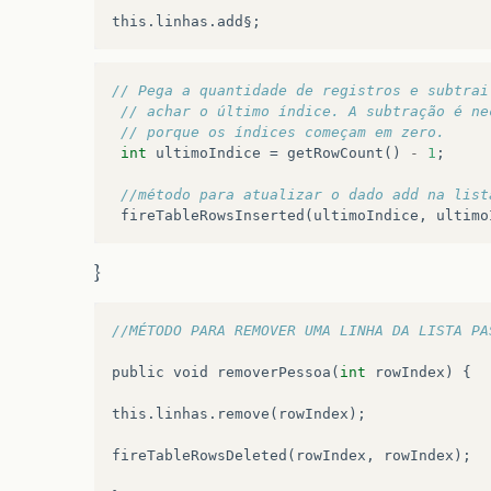
this
.
linhas
.
add
§
;
// Pega a quantidade de registros e subtrai
// achar o último índice. A subtração é ne
// porque os índices começam em zero.
int
ultimoIndice
=
getRowCount
()
-
1
;
//método para atualizar o dado add na list
fireTableRowsInserted
(
ultimoIndice
,
ultimo
}
//MÉTODO PARA REMOVER UMA LINHA DA LISTA PA
public
void
removerPessoa
(
int
rowIndex
)
{
this
.
linhas
.
remove
(
rowIndex
);
fireTableRowsDeleted
(
rowIndex
,
rowIndex
);