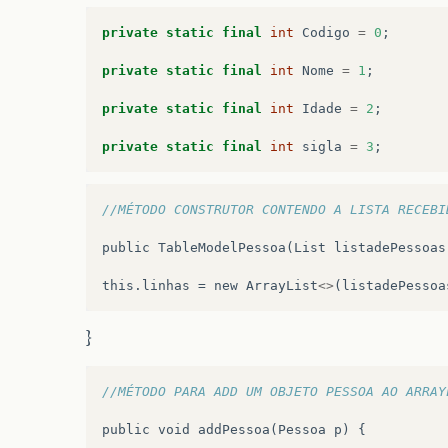
private
static
final
int
Codigo
=
0
;
private
static
final
int
Nome
=
1
;
private
static
final
int
Idade
=
2
;
private
static
final
int
sigla
=
3
;
//MÉTODO CONSTRUTOR CONTENDO A LISTA RECEBI
public
TableModelPessoa
(
List
listadePessoas
this
.
linhas
=
new
ArrayList
<>
(
listadePessoa
}
//MÉTODO PARA ADD UM OBJETO PESSOA AO ARRAY
public
void
addPessoa
(
Pessoa
p
)
{