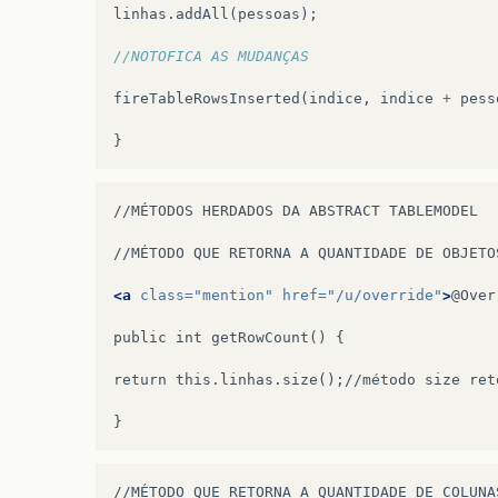
linhas
.
addAll
(
pessoas
);
//NOTOFICA AS MUDANÇAS
fireTableRowsInserted
(
indice
,
indice
+
pess
}
//MÉTODOS
HERDADOS
DA
ABSTRACT
TABLEMODEL

//MÉTODO
QUE
RETORNA
A
QUANTIDADE
DE
OBJETO
<a
class=
"mention"
href=
"/u/override"
>
@Over
public
int
getRowCount()
{

return
this.linhas.size();//método
size
ret
//MÉTODO
QUE
RETORNA
A
QUANTIDADE
DE
COLUNA