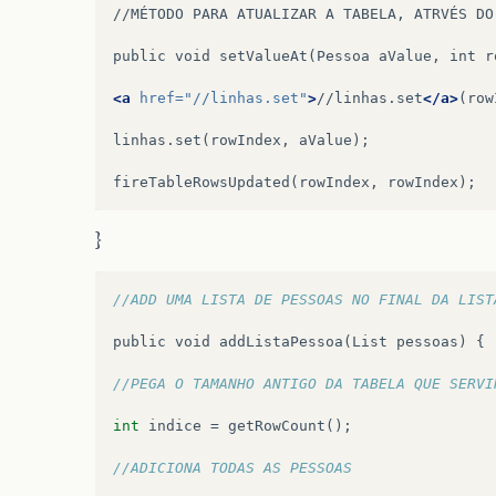
//MÉTODO
PARA
ATUALIZAR
A
TABELA,
ATRVÉS
DO
public
void
setValueAt(Pessoa
aValue,
int
r
<a
href=
"//linhas.set"
>
//linhas.set
</a>
(row
linhas.set(rowIndex,
aValue);

fireTableRowsUpdated(rowIndex,
}
//ADD UMA LISTA DE PESSOAS NO FINAL DA LIST
public
void
addListaPessoa
(
List
pessoas
)
{
//PEGA O TAMANHO ANTIGO DA TABELA QUE SERVI
int
indice
=
getRowCount
();
//ADICIONA TODAS AS PESSOAS