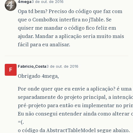
4mega
3 de out. de 2016
btnSalvar
.
setEnabled
(
false
);
btnEditar
.
setEnabled
(
false
);
Opa td bem? Preciso do código que faz com
btnExcluir
.
setEnabled
(
false
);
que o ComboBox interfira no jTable. Se
//FECHAR CAMPOS DO FORM
quiser me mandar o código fico feliz em
fecharCampos
();
ajudar. Mandar a aplicação seria muito mais
fácil para eu analisar.
}
catch
(
Exception
error
)
{
throw
new
RuntimeException
(
error
);
}
}
Fabricio_Costa
3 de out. de 2016
F
//MÉTODO PARA ATUALIZAR A TABELA, ATRVÉS DO OB
Obrigado 4mega,
public
void
setValueAt
(
Pessoa
aValue
,
int
linhas
.
set
(
rowIndex
,
aValue
);
Por onde quer que eu envie a aplicação? é uma 
fireTableRowsUpdated
(
rowIndex
,
rowInde
separadamente do projeto principal, a intençã
}
pré-projeto para então eu implementar no prin
Eu não consegui entender ainda como alterar o
=(.
o código da AbstractTableModel segue abaixo.