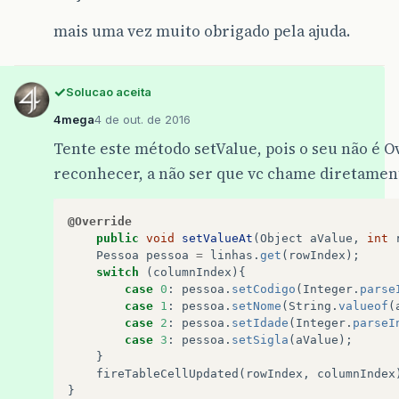
mais uma vez muito obrigado pela ajuda.
Solucao aceita
4mega
4 de out. de 2016
Tente este método setValue, pois o seu não é O
reconhecer, a não ser que vc chame diretamen
@Override
public
void
setValueAt
(
Object
aValue
,
int
Pessoa
pessoa
=
linhas
.
get
(
rowIndex
);
switch
(
columnIndex
){
case
0
:
pessoa
.
setCodigo
(
Integer
.
parse
case
1
:
pessoa
.
setNome
(
String
.
valueof
(
case
2
:
pessoa
.
setIdade
(
Integer
.
parseI
case
3
:
pessoa
.
setSigla
(
aValue
);
}
fireTableCellUpdated
(
rowIndex
,
columnIndex
}