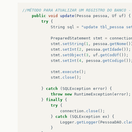
//MÉTODO PARA ATUALIZAR UM REGISTRO DO BANCO -
public
void
update
(
Pessoa
pessoa
,
Uf
uf
)
{
try
{
String
sql
=
"update tbl_pessoa se
PreparedStatement
stmt
=
connectio
stmt
.
setString
(
1
,
pessoa
.
getNome
()
stmt
.
setInt
(
2
,
pessoa
.
getIdade
());
stmt
.
setObject
(
3
,
uf
.
getCodUf
());
stmt
.
setInt
(
4
,
pessoa
.
getCodigo
())
stmt
.
execute
();
stmt
.
close
();
}
catch
(
SQLException
error
)
{
throw
new
RuntimeException
(
error
);
}
finally
{
try
{
connection
.
close
();
}
catch
(
SQLException
ex
)
{
Logger
.
getLogger
(
PessoaDAO
.
cla
}