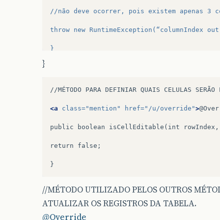
//não deve ocorrer, pois existem apenas 3 c
throw new RuntimeException(“columnIndex out
}
}
//MÉTODO
PARA
DEFINIAR
QUAIS
CELULAS
SERÃO
<a
class=
"mention"
href=
"/u/override"
>
@Over
public
boolean
isCellEditable(int
rowIndex,
return
false;

//MÉTODO UTILIZADO PELOS OUTROS MÉTOD
ATUALIZAR OS REGISTROS DA TABELA.
@Override