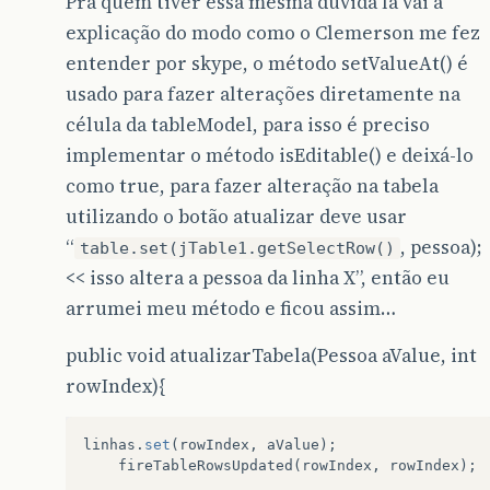
Pra quem tiver essa mesma dúvida lá vai a
explicação do modo como o Clemerson me fez
entender por skype, o método setValueAt() é
usado para fazer alterações diretamente na
célula da tableModel, para isso é preciso
implementar o método isEditable() e deixá-lo
como true, para fazer alteração na tabela
utilizando o botão atualizar deve usar
“
, pessoa);
table.set(jTable1.getSelectRow()
<< isso altera a pessoa da linha X”, então eu
arrumei meu método e ficou assim…
public void atualizarTabela(Pessoa aValue, int
rowIndex){
linhas
.
set
(
rowIndex
,
aValue
);
fireTableRowsUpdated
(
rowIndex
,
rowIndex
);