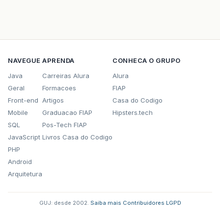
NAVEGUE
APRENDA
CONHECA O GRUPO
Java
Carreiras Alura
Alura
Geral
Formacoes
FIAP
Front-end
Artigos
Casa do Codigo
Mobile
Graduacao FIAP
Hipsters.tech
SQL
Pos-Tech FIAP
JavaScript
Livros Casa do Codigo
PHP
Android
Arquitetura
GUJ: desde 2002.
·
Saiba mais
·
Contribuidores
·
LGPD