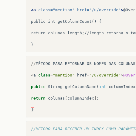
<a
class=
"mention"
href=
"/u/override"
>
@Over
public
int
getColumnCount()
{

return
colunas.length;//length
retorna
o
ta
//
MÉTODO
PARA
RETORNAR
OS
NOMES
DAS
COLUNAS
<
a
class
=
"mention"
href
=
"/u/override"
>
@Over
public
String
getColumnName
(
int
columnIndex
return
colunas
[
columnIndex
]
;
}
//MÉTODO PARA RECEBER UM INDEX COMO PARÂMET