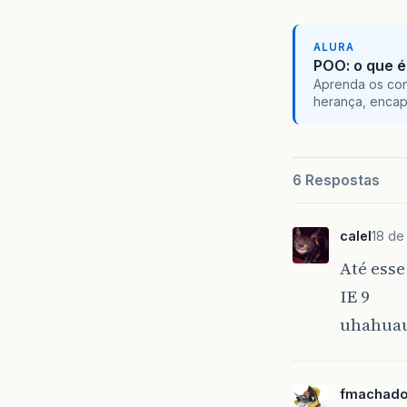
ALURA
POO: o que é
Aprenda os con
herança, encap
6 Respostas
calel
18 de 
Até esse
IE 9
uhahua
fmachado