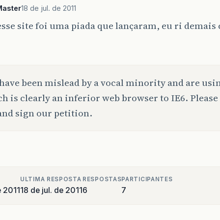
Master
18 de jul. de 2011
sse site foi uma piada que lançaram, eu ri demais 
have been mislead by a vocal minority and are usin
h is clearly an inferior web browser to IE6. Please
and sign our petition.
ULTIMA RESPOSTA
RESPOSTAS
PARTICIPANTES
e 2011
18 de jul. de 2011
6
7