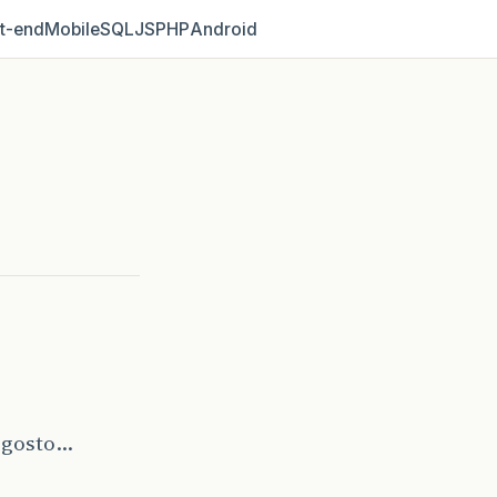
t‑end
Mobile
SQL
JS
PHP
Android
6
o gosto…