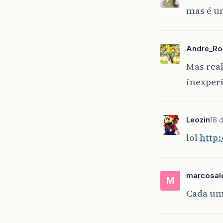
mas é u
Andre_Ro
Mas rea
inexperi
Leozin
18 d
lol
http
marcosal
M
Cada um