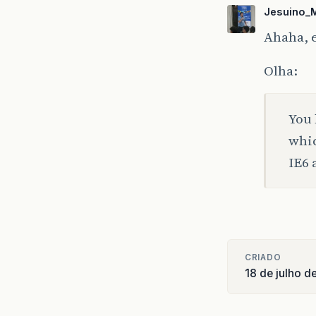
Jesuino_
Ahaha, e
Olha:
You 
whic
IE6 
CRIADO
18 de julho d