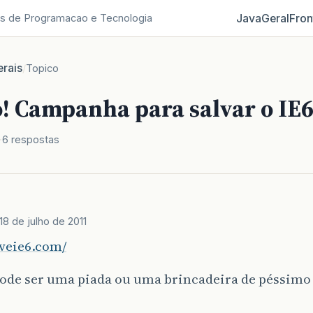
Java
Geral
Fron
s de Programacao e Tecnologia
rais
/
Topico
! Campanha para salvar o IE
6 respostas
18 de julho de 2011
aveie6.com/
 pode ser uma piada ou uma brincadeira de péssim