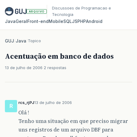
Discussoes de Programacao e
ARQUIVO
Tecnologia
Java
Geral
Front‑end
Mobile
SQL
JS
PHP
Android
GUJ
/
Java
/
Topico
Acentuação em banco de dados
13 de julho de 2006
2 respostas
rcs_rjPJ
13 de julho de 2006
R
Olá !
Tenho uma situação em que preciso migrar
uns registros de um arquivo DBF para