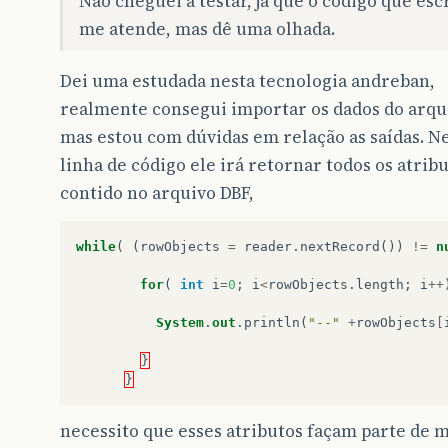
Não cheguei a testar, já que o código que esc
me atende, mas dê uma olhada.
Dei uma estudada nesta tecnologia andreban,
realmente consegui importar os dados do arqu
mas estou com dúvidas em relação as saídas. N
linha de código ele irá retornar todos os atrib
contido no arquivo DBF,
while
(
(
rowObjects
=
reader
.
nextRecord
())
!=
n
for
(
int
i
=
0
;
i
<
rowObjects
.
length
;
i
++
System
.
out
.
println
(
"--"
+
rowObjects
[
}
}
necessito que esses atributos façam parte de 