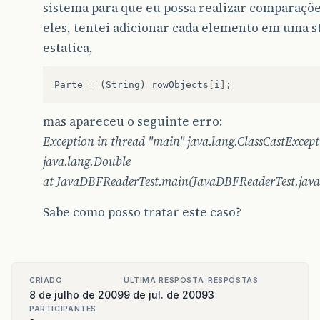
sistema para que eu possa realizar comparaçõ
eles, tentei adicionar cada elemento em uma s
estatica,
Parte
=
(
String
)
rowObjects
[
i
]
;
mas apareceu o seguinte erro:
Exception in thread "main" java.lang.ClassCastExcept
java.lang.Double
at JavaDBFReaderTest.main(JavaDBFReaderTest.java
Sabe como posso tratar este caso?
CRIADO
ULTIMA RESPOSTA
RESPOSTAS
8 de julho de 2009
9 de jul. de 2009
3
PARTICIPANTES