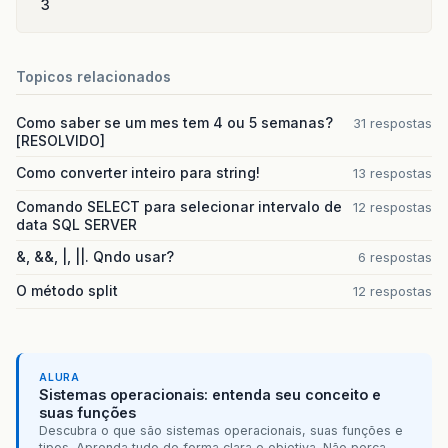
3
Topicos relacionados
Como saber se um mes tem 4 ou 5 semanas?
31 respostas
[RESOLVIDO]
Como converter inteiro para string!
13 respostas
Comando SELECT para selecionar intervalo de
12 respostas
data SQL SERVER
&, &&, |, ||. Qndo usar?
6 respostas
O método split
12 respostas
ALURA
Sistemas operacionais: entenda seu conceito e
suas funções
Descubra o que são sistemas operacionais, suas funções e
tipos. Aprenda tudo de forma clara e objetiva. Não perca