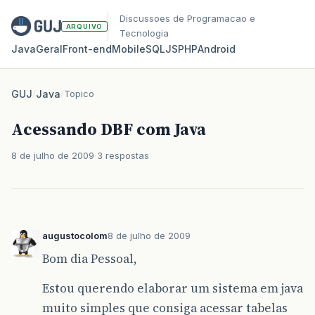
Discussoes de Programacao e
ARQUIVO
Tecnologia
Java
Geral
Front‑end
Mobile
SQL
JS
PHP
Android
GUJ
/
Java
/
Topico
Acessando DBF com Java
8 de julho de 2009
3 respostas
augustocolom
8 de julho de 2009
Bom dia Pessoal,
Estou querendo elaborar um sistema em java
muito simples que consiga acessar tabelas