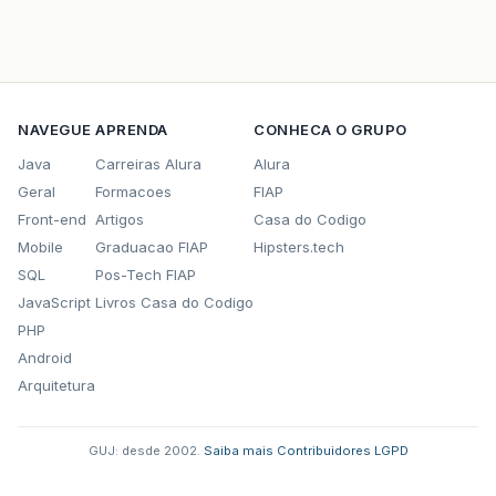
NAVEGUE
APRENDA
CONHECA O GRUPO
Java
Carreiras Alura
Alura
Geral
Formacoes
FIAP
Front-end
Artigos
Casa do Codigo
Mobile
Graduacao FIAP
Hipsters.tech
SQL
Pos-Tech FIAP
JavaScript
Livros Casa do Codigo
PHP
Android
Arquitetura
GUJ: desde 2002.
·
Saiba mais
·
Contribuidores
·
LGPD