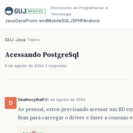
Discussoes de Programacao e
ARQUIVO
Tecnologia
Java
Geral
Front‑end
Mobile
SQL
JS
PHP
Android
GUJ
/
Java
/
Topico
Acessando PostgreSql
6 de agosto de 2004
3 respostas
DeathscythePJ
6 de agosto de 2004
D
Ae pessoal, estou precisando acessar um BD em
Bom para carregar o driver e fazer a conexao e