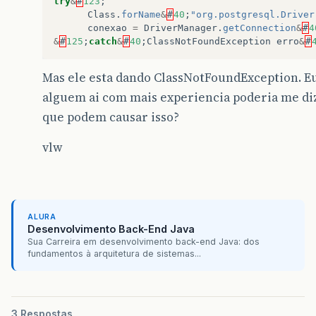
try
&
#
123
;
Class
.
forName
&
#
40
;
"org.postgresql.Driver
conexao
=
DriverManager
.
getConnection
&
#
4
&
#
125
;
catch
&
#
40
;
ClassNotFoundException
erro
&
#
Mas ele esta dando ClassNotFoundException. Eu 
alguem ai com mais experiencia poderia me diz
que podem causar isso?
vlw
ALURA
Desenvolvimento Back-End Java
Sua Carreira em desenvolvimento back-end Java: dos
fundamentos à arquitetura de sistemas...
3 Respostas