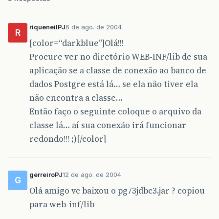
riqueneilPJ
6 de ago. de 2004
R
[color=“darkblue”]Olá!!!
Procure ver no diretório WEB-INF/lib de sua
aplicação se a classe de conexão ao banco de
dados Postgre está lá… se ela não tiver ela
não encontra a classe…
Então faço o seguinte coloque o arquivo da
classe lá… aí sua conexão irá funcionar
redondo!!! ;)[/color]
gerreiroPJ
12 de ago. de 2004
G
Olá amigo vc baixou o pg73jdbc3.jar ? copiou
para web-inf/lib